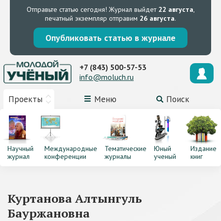
Отправьте статью сегодня!
Журнал выйдет
22 августа
,
печатный экземпляр отправим
26 августа
.
Опубликовать статью в журнале
+7 (843) 500-57-53
info@moluch.ru
Проекты
Меню
Поиск
Научный
Международные
Тематические
Юный
Издание
журнал
конференции
журналы
ученый
книг
Куртанова Алтынгуль
Бауржановна