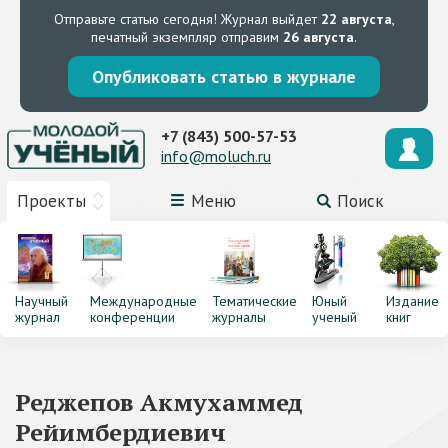
Отправьте статью сегодня!
Журнал выйдет
22 августа
,
печатный экземпляр отправим
26 августа
.
Опубликовать статью в журнале
+7 (843) 500-57-53
info@moluch.ru
Проекты
Меню
Поиск
Научный
Международные
Тематические
Юный
Издание
журнал
конференции
журналы
ученый
книг
Реджепов Акмухаммед
Рейимбердиевич