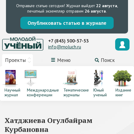
Отправьте статью сегодня!
Журнал выйдет
22 августа
,
печатный экземпляр отправим
26 августа
.
Опубликовать статью в журнале
+7 (843) 500-57-53
info@moluch.ru
Проекты
Меню
Поиск
Научный
Международные
Тематические
Юный
Издание
журнал
конференции
журналы
ученый
книг
Хатджиева Огулбайрам
Курбановна