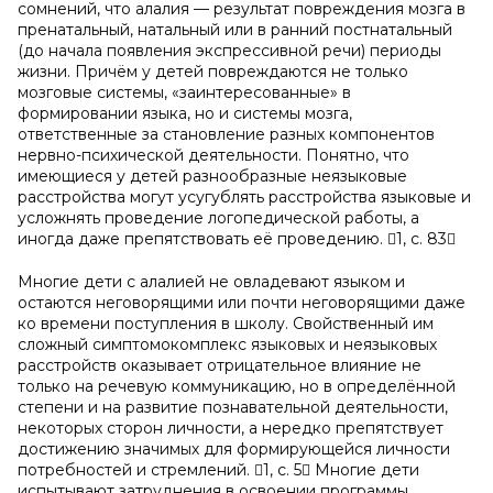
сомнений, что алалия — результат повреждения мозга в
пренатальный, натальный или в ранний постнатальный
(до начала появления экспрессивной речи) периоды
жизни. Причём у детей повреждаются не только
мозговые системы, «заинтересованные» в
формировании языка, но и системы мозга,
ответственные за становление разных компонентов
нервно-психической деятельности. Понятно, что
имеющиеся у детей разнообразные неязыковые
расстройства могут усугублять расстройства языковые и
усложнять проведение логопедической работы, а
иногда даже препятствовать её проведению. 1, с. 83
Многие дети с алалией не овладевают языком и
остаются неговорящими или почти неговорящими даже
ко времени поступления в школу. Свойственный им
сложный симптомокомплекс языковых и неязыковых
расстройств оказывает отрицательное влияние не
только на речевую коммуникацию, но в определённой
степени и на развитие познавательной деятельности,
некоторых сторон личности, а нередко препятствует
достижению значимых для формирующейся личности
потребностей и стремлений. 1, с. 5 Многие дети
испытывают затруднения в освоении программы