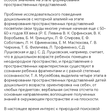
особое значение на этапе формирования
пространственных представлений.
Проблеме исследовательского поведения
дошкольников с моторной алалией на этапе
формирования пространственных представлений
посвятили свои труды многие ученые начиная еще с 50–
60-х годов ХХ века (Р. Е. Левина В. К. Орфинская, В. К.
Воробьева, Б. М. Гриншпун, Л. Ф. Спирова, Е. Ф.
Соботович, Л. Н. Ефименкова, Е. М. Мастюкова, Г. В.
Чиркина, Т. Б. Филичева, Л. Трофименко, С.Д
Луцковская и др.). С. Д. Луцковская, например, считает,
что в дошкольном возрасте ребенок помещен в
неоднородное пространство, и представления о
пространственных характеристиках существуют в
сознании ребенка фрагментами и с разной степенью
осознанности; Т. А. Мусейбова, выделила четыре этапа в
формировании пространственных представлений детей
дошкольного возраста: ориентировка «на себе», от
«любых предметов»; вербальная система отсчета по
основным направлениям, воплощение полученных
знаний в окружающем пространстве и на плоскости.
В настоящее время интерес к природной поисковой