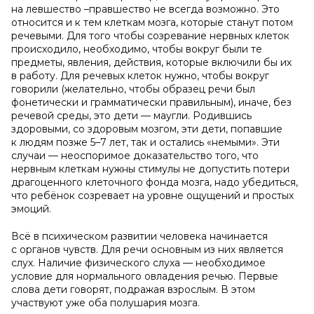
на левшество –правшество не всегда возможно. Это
относится и к тем клеткам мозга, которые станут потом
речевыми. Для того чтобы созревание нервных клеток
происходило, необходимо, чтобы вокруг были те
предметы, явления, действия, которые включили бы их
в работу. Для речевых клеток нужно, чтобы вокруг
говорили (желательно, чтобы образец речи был
фонетически и грамматически правильным), иначе, без
речевой среды, это дети — маугли. Родившись
здоровыми, со здоровым мозгом, эти дети, попавшие
к людям позже 5–7 лет, так и остались «немыми». Эти
случаи — неоспоримое доказательство того, что
нервным клеткам нужны стимулы не допустить потери
драгоценного клеточного фонда мозга, надо убедиться,
что ребёнок созревает на уровне ощущений и простых
эмоций.
Всё в психическом развитии человека начинается
с органов чувств. Для речи основным из них является
слух. Наличие физического слуха — необходимое
условие для нормального овладения речью. Первые
слова дети говорят, подражая взрослым. В этом
участвуют уже оба полушария мозга.