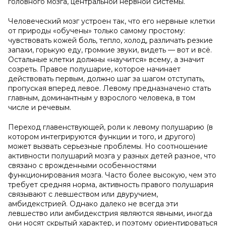
головного мозга, центральной нервной системы.
Человеческий мозг устроен так, что его нервные клетки
от природы «обучены» только самому простому:
чувствовать кожей боль, тепло, холод, различать резкие
запахи, горькую еду, громкие звуки, видеть — вот и всё.
Остальные клетки должны «научится» всему, а значит
созреть. Правое полушарие, которое начинает
действовать первым, должно шаг за шагом отступать,
пропуская вперед левое. Левому предназначено стать
главным, доминантным у взрослого человека, в том
числе и речевым.
Переход главенствующей, роли к левому полушарию (в
котором интегрируются функции и того, и другого)
может вызвать серьезные проблемы. Но соотношение
активности полушарий мозга у разных детей разное, что
связано с врожденными особенностями
функционирования мозга. Часто более высокую, чем это
требует средняя норма, активность правого полушария
связывают с левшеством или двуручием,
амбидекстрией. Однако далеко не всегда эти
левшество или амбидекстрия являются явными, иногда
они носят скрытый характер, и поэтому ориентироваться