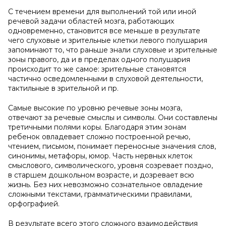
С течением времени для выполнений той или иной
речевой задачи областей мозга, работающих
одновременно, становится все меньше в результате
чего слуховые и зрительные клетки левого полушария
запоминают то, что раньше знали слуховые и зрительные
зоны правого, да и в пределах одного полушария
происходит то же самое: зрительные становятся
частично осведомленными в слуховой деятельности,
тактильные в зрительной и пр.
Самые высокие по уровню речевые зоны мозга,
отвечают за речевые смыслы и символы. Они составлены
третичными полями коры. Благодаря этим зонам
ребенок овладевает сложно построенной речью,
чтением, письмом, понимает переносные значения слов,
синонимы, метафоры, юмор. Часть нервных клеток
смыслового, символического, уровня созревает поздно,
в старшем дошкольном возрасте, и дозревает всю
жизнь. Без них невозможно сознательное овладение
сложными текстами, грамматическими правилами,
орфографией.
В результате всего этого сложного взаимодействия