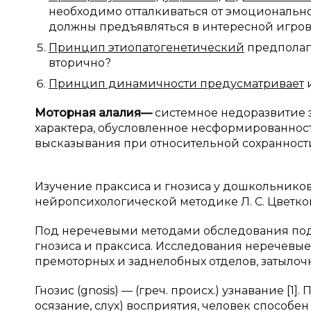
необходимо отталкиваться от эмоционально
должны предъявляться в интересной игров
Принцип этиопатогенетический
предполага
вторично?
Принцип динамичности предусматривает
и
Моторная алалия
—
системное недоразвитие 
характера, обусловленное несформированно
высказывания при относительной сохранности
Изучение праксиса и гнозиса у дошкольников
нейропсихологической методике Л. С. Цветков
Под неречевыми методами обследования под
гнозиса и праксиса. Исследования неречевы
премоторных и заднелобных отделов, затылоч
Гнозис (gnosis) — (греч. происх.) узнавание [1
осязание, слух) восприятия, человек способ