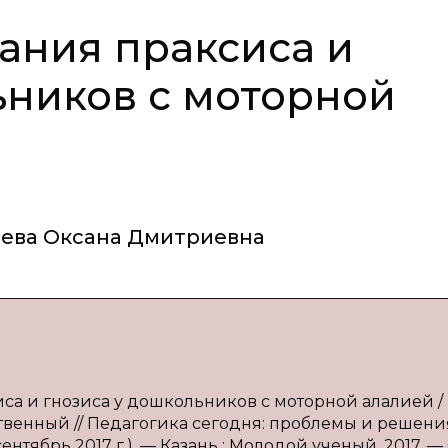
ания праксиса и
ьников с моторной
ева Оксана Дмитриевна
са и гнозиса у дошкольников с моторной алалией / Е
ственный // Педагогика сегодня: проблемы и решения
сентябрь 2017 г.). — Казань : Молодой ученый, 2017. — 