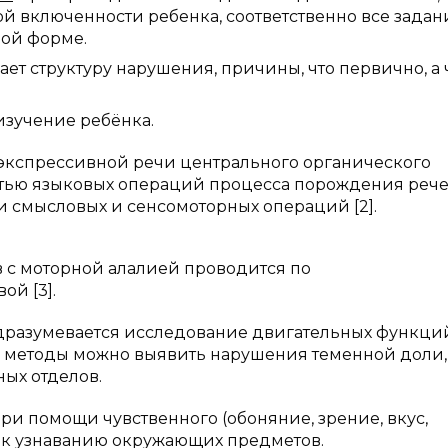
й включенности ребенка, соответственно все задан
ой форме.
ет структуру нарушения, причины, что первично, а 
зучение ребёнка.
экспрессивной речи центрального органического
стью языковых операций процесса порождения реч
 смысловых и сенсомоторных операций [2].
 с моторной алалией проводится по
ой [3].
разумевается исследование двигательных функци
е методы можно выявить нарушения теменной доли,
ных отделов.
]. При помощи чувственного (обоняние, зрение, вкус,
ен к узнаванию окружающих предметов.