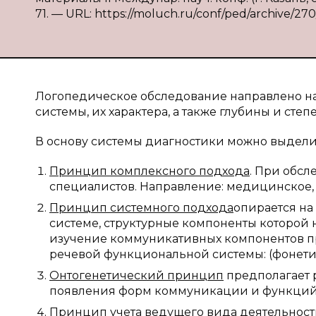
71. — URL: https://moluch.ru/conf/ped/archive/270
Логопедическое обследование направлено н
системы, их характера, а также глубины и степ
В основу системы диагностики можно выдели
Принцип комплексного подхода
. При обс
специалистов. Направление: медицинское,
Принцип системного подхода
опирается на
системе, структурные компоненты которой н
изучение коммуникативных компонентов п
речевой функциональной системы: (фонетик
Онтогенетический принцип
предполагает 
появления форм коммуникации и функций ре
Принцип учета ведущего вида деятельност