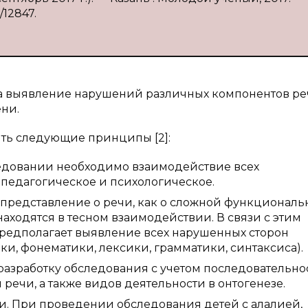
/12847.
а выявление нарушений различных компонентов р
ени.
ть следующие принципы [2]:
ледовании необходимо взаимодействие всех
 педагогическое и психологическое.
 представление о речи, как о сложной функциональ
аходятся в тесном взаимодействии. В связи с этим
редполагает выявление всех нарушенных сторон
и, фонематики, лексики, грамматики, синтаксиса).
разработку обследования с учетом последовательно
чи, а также видов деятельности в онтогенезе.
и.
При проведении обследования детей с алалией,