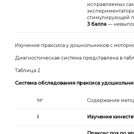
исправляемых сам
экспериментатора
стимулирующей по
3 балла
— невыпол
Изучение праксиса у дошкольников с моторн
Диагностическая система представлена в таб
Таблица 2
Система обследования праксиса у
дошкольни
№
Содержание мето
I
Изучение кинесте
Праксис поз по з