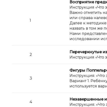
Восприятие пред
Инструкция «Что 
Важно отметить на
или справа налево
1
Далее к методике
назвать в том же 
Нами представлен
исследовании испол
Перечеркнутые и
2
Инструкция «Что 
Фигуры Поппельр
Инструкция: «Что 
3
Вариант 1. Ребёнк
используется вариа
Незавершенные 
4
Инструкция: «Что