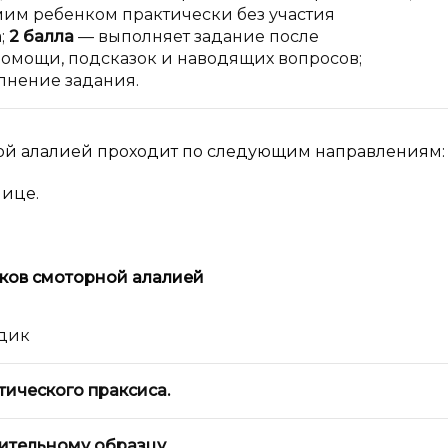
им ребенком практически без участия
;
2 балла
— выполняет задание после
мощи, подсказок и наводящих вопросов;
нение задания.
ой алалией проходит по следующим направлениям:
лице.
ков с
моторной алалией
дик
тического праксиса.
рительному образцу