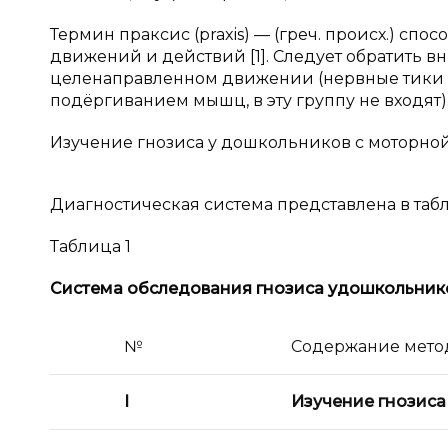
Термин праксис (praxis) — (греч. происх.) с
движений и действий [1]. Следует обратить вн
целенаправленном движении (нервные тики 
подёргиванием мышц, в эту группу не входят)
Изучение гнозиса у дошкольников с моторно
Диагностическая система представлена в таб
Таблица 1
Система обследования гнозиса у
дошкольнико
№
Содержание мето
I
Изучение гнозиса