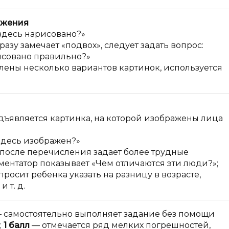
ажения
 здесь нарисовано?»
разу замечает «подвох», следует задать вопрос:
рисовано правильно?»
лены несколько вариантов картинок, используется
ъявляется картинка, на которой изображены лица
здесь изображен?»
после перечисления задает более трудные
ментатор показывает «Чем отличаются эти люди?»;
росит ребенка указать на разницу в возрасте,
 т. д.
 самостоятельно выполняет задание без помощи
;
1 балл
— отмечается ряд мелких погрешностей,