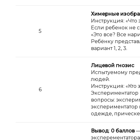
Химерные изобр
Инструкция: «Что
Если ребенок не с
5
«Это все? Все на
Ребёнку представ
вариант 1, 2, 3.
Лицевой гнозис
Испытуемому пред
людей.
Инструкция: «Кто 
6
Экспериментатор 
вопросы: экспери
экспериментатор п
одежде, прическе и
Вывод
:
0 баллов
—
эксперементатора