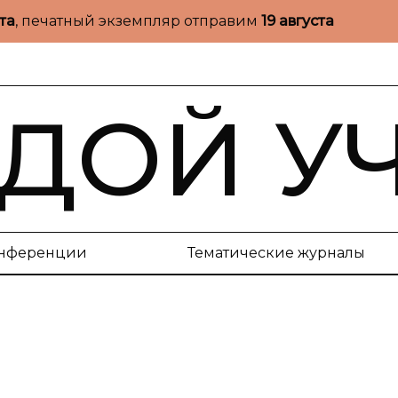
ста
, печатный экземпляр отправим
19 августа
ДОЙ У
нференции
Тематические журналы