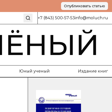
Опубликовать статью
+7 (843) 500-57-53
info@moluch.ru
ЧЁНЫЙ
Юный ученый
Издание книг