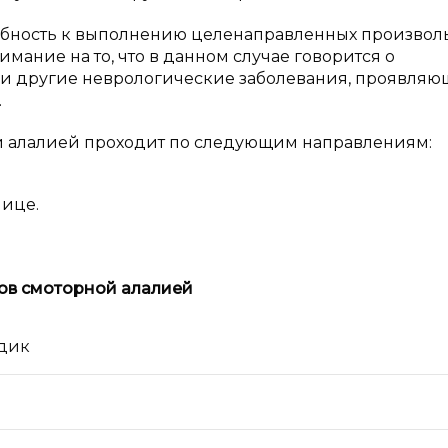
пособность к выполнению целенаправленных произво
имание на то, что в данном случае говорится о
и другие неврологические заболевания, проявляю
.
й алалией проходит по следующим направлениям:
лице.
в с
моторной алалией
дик