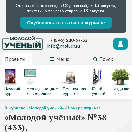
Отправьте статью сегодня!
Журнал выйдет
15 августа
,
печатный экземпляр отправим
19 августа
.
Опубликовать статью в журнале
+7 (843) 500-57-53
info@moluch.ru
Проекты
Меню
Поиск
Научный
Международные
Тематические
Юный
Издание
журнал
конференции
журналы
ученый
книг
О журнале «Молодой ученый»
/
Номера журнала
«Молодой учёный» №38
(433),