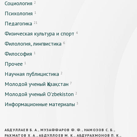
Социология
2
Психология
1
Педагогика
21
Физическая культура и спорт
4
Филология, лингвистика
6
Философия
1
Прочее
1
Научная публицистика
2
Молодой ученый Қазақстан
7
Молодой ученый O'zbekiston
2
Информационные материалы
3
АБДУЛЛАЕВ Б. А., МУЗАФФАРОВ Ф. Ф., НАМОЗОВ С. Б.,
РАХМАТОВ Х. А., АБДУЛЛОЕВ М. К., АБДУРАХМОНОВ П. К.,