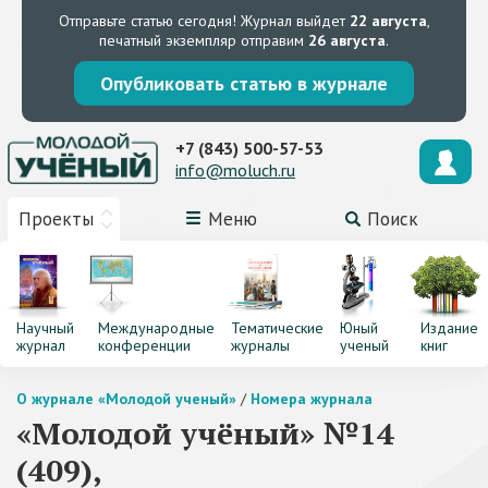
Отправьте статью сегодня!
Журнал выйдет
22 августа
,
печатный экземпляр отправим
26 августа
.
Опубликовать статью в журнале
+7 (843) 500-57-53
info@moluch.ru
Проекты
Меню
Поиск
Научный
Международные
Тематические
Юный
Издание
журнал
конференции
журналы
ученый
книг
О журнале «Молодой ученый»
/
Номера журнала
«Молодой учёный» №14
(409),