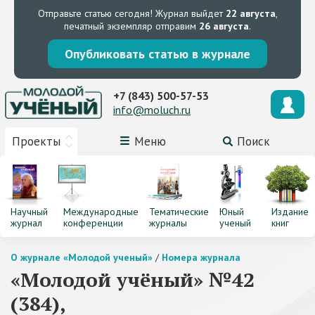
Отправьте статью сегодня!
Журнал выйдет
22 августа
,
печатный экземпляр отправим
26 августа
.
Опубликовать статью в журнале
+7 (843) 500-57-53
info@moluch.ru
Проекты
Меню
Поиск
Научный
Международные
Тематические
Юный
Издание
журнал
конференции
журналы
ученый
книг
О журнале «Молодой ученый»
/
Номера журнала
«Молодой учёный» №42
(384),