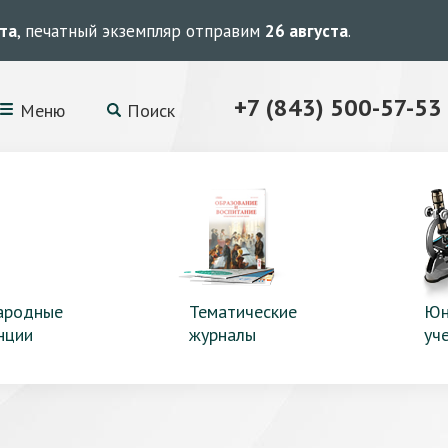
ста
, печатный экземпляр отправим
26 августа
.
+7 (843) 500-57-53
Меню
Поиск
ародные
Тематические
Юн
нции
журналы
уч