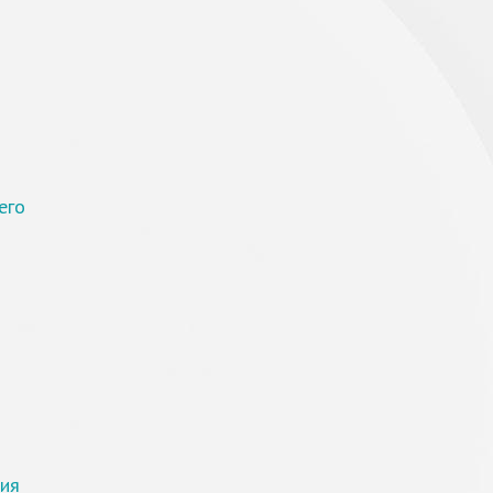
его
тия