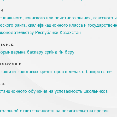
 М.
циального, воинского или почетного звания, классного ч
ского ранга, квалификационного класса и государствен
аконодательству Республики Казахстан
А М. К.
орындарына басқару еркіндігін беру
ОКМАКОВ В. Е.
 защиты залоговых кредиторов в делах о банкротстве
 И.
станционного обучения на успеваемость школьников
оловной ответственности за посягательства против