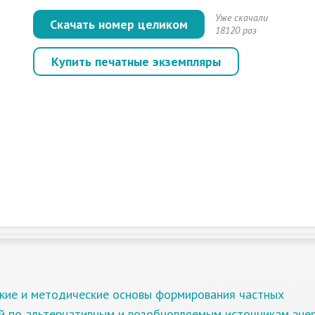
Уже скачали
Скачать номер целиком
18120 раз
Купить печатные экземпляры
кие и методические основы формирования частных
й по альтернативным и возобновляемым источникам эне