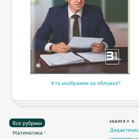
Кто изображен на обложке?
АБДИЕВ У. Б.
Все рубрики
Дидактичес
Математика
2
компетенци