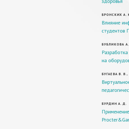
здоровья
БРОНСКИХ А. К
Влияние ин
студентов П
БУБЛИКОВА А. 
Разработка
на оборудо
БУГАЕВА В. В.
Виртуальное
педагогиче
БУРДИН А. Д.
Применение
Procter&Ga