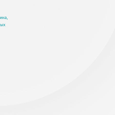
ина,
ных