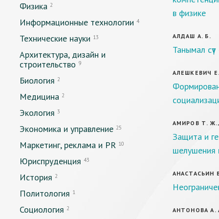
Физика
2
в физике
Информационные технологии
4
АЛДАШ А. Б.
Технические науки
13
Танымал сүт 
Архитектура, дизайн и
строительство
9
АЛЕШКЕВИЧ Е.
Биология
2
Формирован
Медицина
2
социализаци
Экология
3
АМИРОВ Т. Ж.,
Экономика и управление
25
Защита и г
Маркетинг, реклама и PR
10
шелушения 
Юриспруденция
43
АНАСТАСЬИН В
История
2
Неограниче
Политология
1
Социология
2
АНТОНОВА А. 