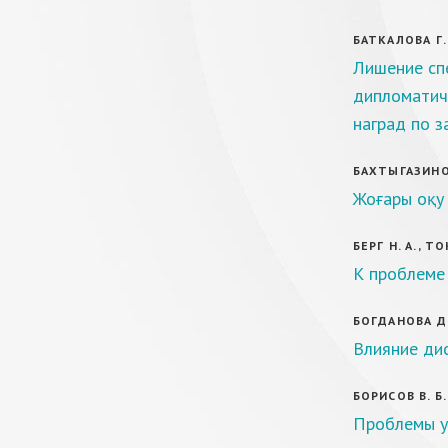
БАТКАЛОВА Г.
Лишение спе
дипломатиче
наград по з
БАХТЫГАЗИНОВ
Жоғары оқу 
БЕРГ Н. А., Т
К проблеме
БОГДАНОВА Д.
Влияние ди
БОРИСОВ В. Б.
Проблемы уг