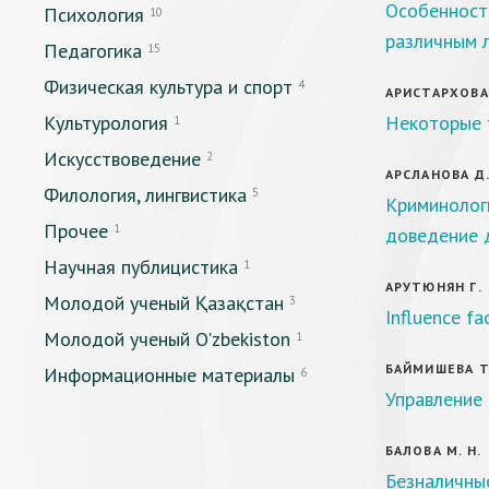
Особенности
Психология
10
различным 
Педагогика
15
Физическая культура и спорт
4
АРИСТАРХОВА 
Культурология
Некоторые 
1
Искусствоведение
2
АРСЛАНОВА Д.
Филология, лингвистика
5
Криминолог
Прочее
1
доведение 
Научная публицистика
1
АРУТЮНЯН Г.
Молодой ученый Қазақстан
3
Influence fa
Молодой ученый O'zbekiston
1
БАЙМИШЕВА Т.
Информационные материалы
6
Управление 
БАЛОВА М. Н.
Безналичные