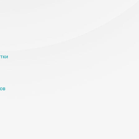
тки
ов