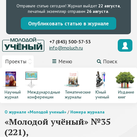
Отправьте статью сегодня!
Журнал выйдет
22 августа
,
печатный экземпляр отправим
26 августа
.
Опубликовать статью в журнале
+7 (843) 500-57-53
info@moluch.ru
Проекты
Меню
Поиск
Научный
Международные
Тематические
Юный
Издание
журнал
конференции
журналы
ученый
книг
О журнале «Молодой ученый»
/
Номера журнала
«Молодой учёный» №35
(221),