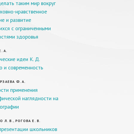
делать таким мир вокруг
уховно-нравственное
ие и развитие
хся с ограниченными
стями здоровья
. А.
еские идеи К. Д.
о и современность
ЗАЕВА Ф. А.
сти применения
фической наглядности на
еографии
Л. В., РОГОВА Е. В.
презентации школьников