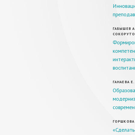
Инновац
преподав
ГАБЫШЕВ А
СОКОРУТОВ
Формиро
компетен
интеракт
воспитан
ГАНАЕВА Е.
Образова
модерниз
современ
ГОРШКОВА 
«Сделать