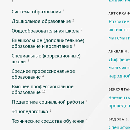
1
Система образования
2
АВТОРХАНО
Дошкольное образование
Развитие
2
активнос
Общеобразовательная школа
7
математи
Внешкольное (дополнительное)
образование и воспитание
1
АНКВАБ М.
Специальные (коррекционные)
Дифферен
школы
3
мальчико
Среднее профессиональное
народной
образование
4
Высшее профессиональное
БЕКСУЛТАН
образование
10
Элемент
Педагогика социальной работы
1
проведен
Этнопедагогика
1
БИДОВА Б. 
Технические средства обучения
1
Специфик