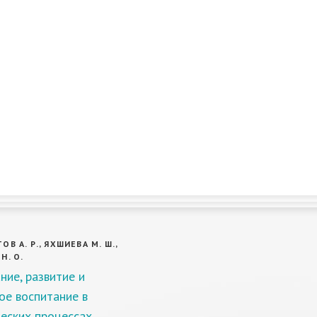
В А. Р., ЯХШИЕВА М. Ш.,
Н. О.
ние, развитие и
ое воспитание в
еских процессах