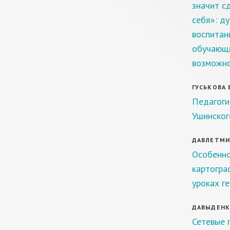
значит с
себя»: д
воспитан
обучающи
возможно
ГУСЬКОВА Е
Педагогич
Ушинског
ДАВЛЕТМИР
Особенно
картогра
уроках г
ДАВЫДЕНКО 
Сетевые 