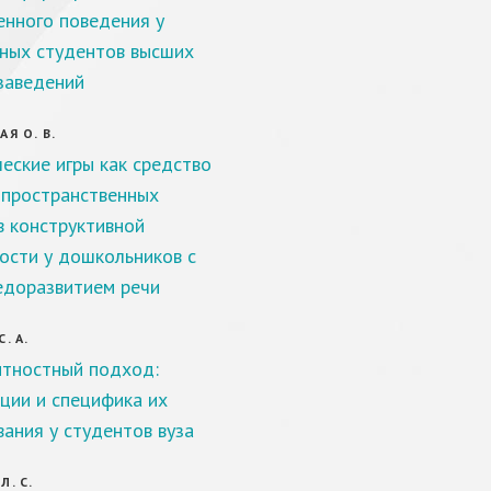
енного поведения у
ных студентов высших
заведений
Я О. В.
еские игры как средство
 пространственных
в конструктивной
ости у дошкольников с
доразвитием речи
. А.
тностный подход:
ции и специфика их
ания у студентов вуза
Л. С.