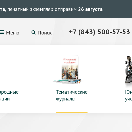
ста
, печатный экземпляр отправим
26 августа
.
+7 (843) 500-57-53
Меню
Поиск
ародные
Тематические
Юн
нции
журналы
уч