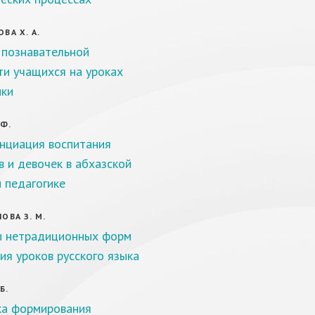
ВА Х. А.
 познавательной
ти учащихся на уроках
ки
 Ф.
циация воспитания
в и девочек в абхазской
 педагогике
ОВА З. М.
ы нетрадиционных форм
ия уроков русского языка
Б.
а формирования