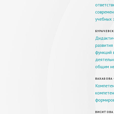
ответств
современ
учебных 
БУРАЧЕВСКА
Дидактич
развития
функций 
деятельн
общим не
ВАХАБОВА С
Компетен
компетен
формиров
ВИСИТОВА 