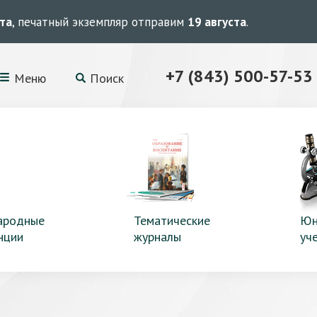
ста
, печатный экземпляр отправим
19 августа
.
+7 (843) 500-57-53
Меню
Поиск
ародные
Тематические
Юн
нции
журналы
уч