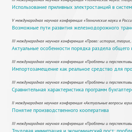
Использование приливных электростанций в систе
V международная научная конференция «Технические науки в России
Возможные пути развития железнодорожного тран
III международная научная конференция «Право: история, теория,
Актуальные особенности порядка раздела общего и
III международная научная конференция «Проблемы и перспективы э
Импортозамещение как реальное средство для пр
III международная научная конференция «Проблемы и перспективы 
Сравнительная характеристика программ бухгалтер
II международная научная конференция «Актуальные вопросы юриди
Понятие производственного кооператива
III международная научная конференция «Проблемы и перспективы 
Трудовая иммиграция и экономический рост: пробл