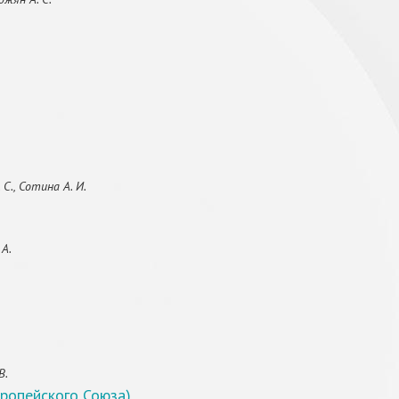
С., Сотина А. И.
 А.
В.
вропейского Союза)