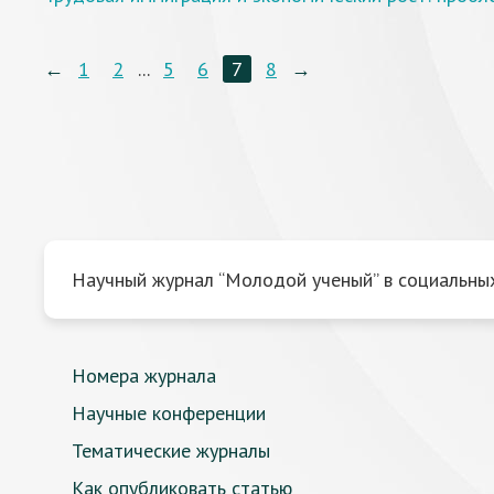
←
1
2
...
5
6
7
8
→
Научный журнал “Молодой ученый” в социальных
Номера журнала
Научные конференции
Тематические журналы
Как опубликовать статью