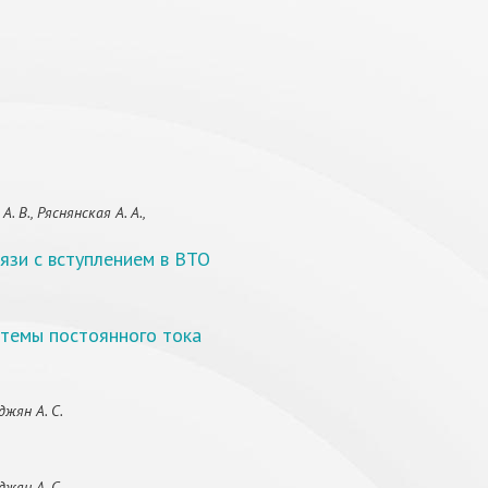
В., Ряснянская А. А.,
язи с вступлением в ВТО
темы постоянного тока
джян А. С.
джян А. С.