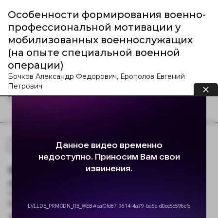
Особенности формирования военно-
профессиональной мотивации у
мобилизованных военнослужащих
(на опыте специальной военной
операции)
Бочков Александр Федорович, Ерополов Евгений
Петрович
11.04.2024
995
Культурология
Формирование толерантной
личности в условиях вуза
Пономарев Петр Андреевич, Летун Марина
Владимировна
26.12.2016