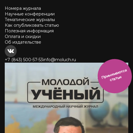
Номера журнала
Научные конференции
Тематические журналы
Как опубликовать статью
Полезная информация
Оплата и скидки
Об издательстве
+7 (843) 500-57-53
info@moluch.ru
и
н
и
м
а
ют
с
я
ст
ать
П
р
и