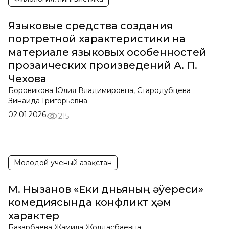
Языковые средства создания
портретной характеристики на
материале языковых особенностей
прозаических произведений А. П.
Чехова
Боровикова Юлия Владимировна, Стародубцева
Зинаида Григорьевна
02.01.2026
215
Молодой ученый Қазақстан
М. Нызанов «Еки дүньяныӊ әўереси»
комедиясында конфликт ҳәм
характер
Базарбаева Жамила Жолдасбаевна