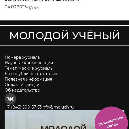
04.03.2023
48
МОЛОДОЙ УЧЁНЫЙ
Номера журнала
Научные конференции
Тематические журналы
Как опубликовать статью
Полезная информация
Оплата и скидки
Об издательстве
+7 (843) 500-57-53
info@moluch.ru
и
н
и
м
а
ют
с
я
ст
ать
П
р
и