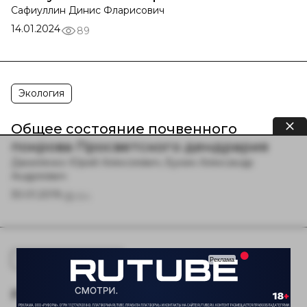
Сафиуллин Динис Фларисович
14.01.2024
89
Экология
Общее состояние почвенного
покрова Просветского дендрария
Даниленко Юрий Алексеевич, Бунин Александр
Андреевич
30.01.2019
84
Сельское хозяйство
Разработка агрегатного устройство