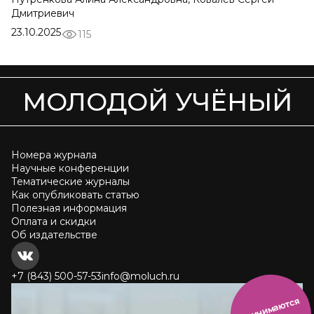
Дмитриевич
23.10.2025
115
МОЛОДОЙ УЧЁНЫЙ
Номера журнала
Научные конференции
Тематические журналы
Как опубликовать статью
Полезная информация
Оплата и скидки
Об издательстве
+7 (843) 500-57-53
info@moluch.ru
и
н
и
м
а
ют
с
я
ст
ать