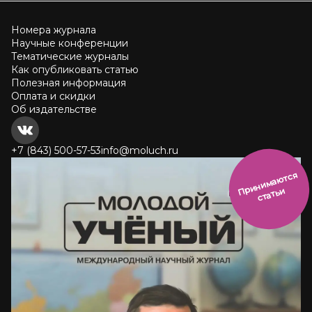
Номера журнала
Научные конференции
Тематические журналы
Как опубликовать статью
Полезная информация
Оплата и скидки
Об издательстве
+7 (843) 500-57-53
info@moluch.ru
и
н
и
м
а
ют
с
я
ст
ать
П
р
и