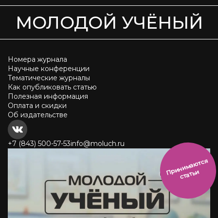
МОЛОДОЙ УЧЁНЫЙ
Номера журнала
Научные конференции
Тематические журналы
Как опубликовать статью
Полезная информация
Оплата и скидки
Об издательстве
+7 (843) 500-57-53
info@moluch.ru
и
н
и
м
а
ют
с
я
ст
ать
П
р
и