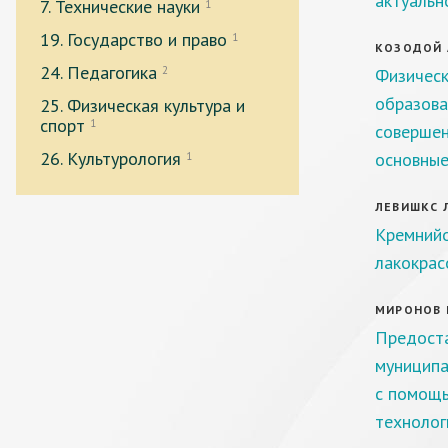
актуальн
7. Технические науки
1
19. Государство и право
1
КОЗОДОЙ А
24. Педагогика
2
Физическ
образов
25. Физическая культура и
спорт
1
совершен
26. Культурология
основные
1
ЛЕВИШКС Л
Кремнийо
лакокрас
МИРОНОВ К
Предоста
муниципа
с помощь
технолог