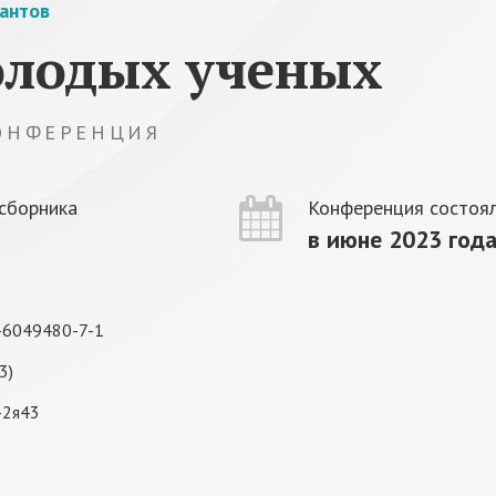
рантов
олодых ученых
КОНФЕРЕНЦИЯ
сборника
Конференция состоял
в июне 2023 год
-6049480-7-1
3)
-2я43