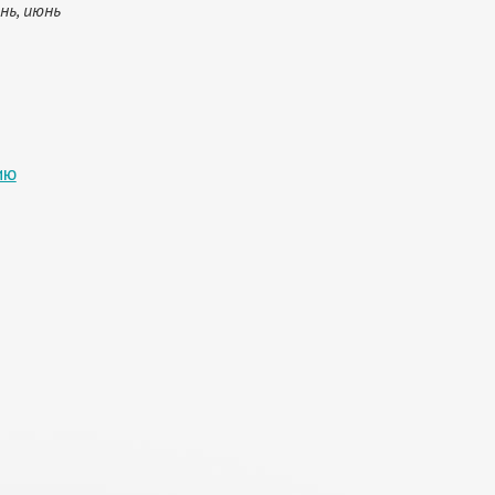
нь, июнь
ию