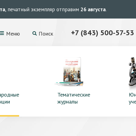
ста
, печатный экземпляр отправим
26 августа
.
+7 (843) 500-57-53
Меню
Поиск
ародные
Тематические
Юн
нции
журналы
уч