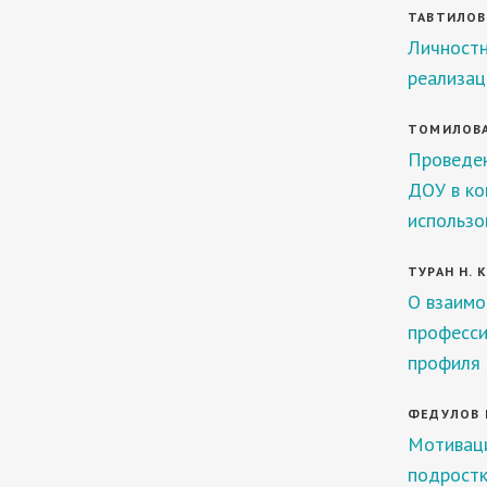
ТАВТИЛОВА
Личностн
реализац
ТОМИЛОВА С
Проведен
ДОУ в ко
использо
ТУРАН Н. К
О взаимо
професси
профиля
ФЕДУЛОВ И
Мотиваци
подростк