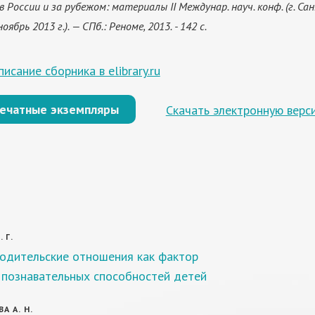
в России и за рубежом: материалы II Междунар. науч. конф. (г. Са
оябрь 2013 г.). — СПб.: Реноме, 2013. - 142 c.
исание сборника в elibrary.ru
печатные экземпляры
Скачать электронную верс
 Г.
одительские отношения как фактор
 познавательных способностей детей
А А. Н.