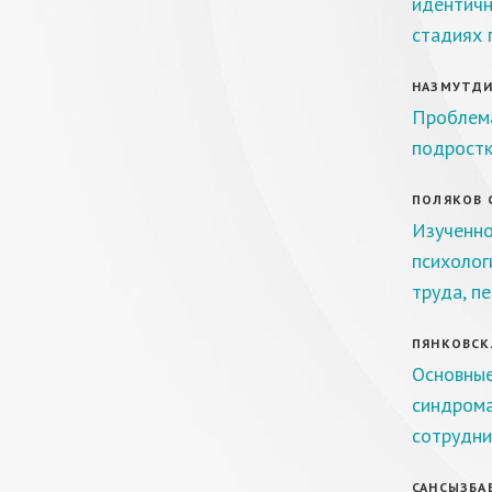
идентичн
стадиях 
НАЗМУТДИН
Проблема
подростк
ПОЛЯКОВ С
Изученно
психолог
труда, п
ПЯНКОВСКА
Основные
синдрома
сотрудни
САНСЫЗБАЕ