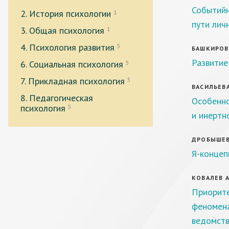
Событийн
2. История психологии
1
пути лич
3. Общая психология
1
4. Психология развития
5
БАШКИРОВА
Развитие
6. Социальная психология
5
7. Прикладная психология
5
ВАСИЛЬЕВА
8. Педагогическая
Особенно
психология
5
и инертн
ДРОБЫШЕВА
Я-концеп
КОВАЛЕВ А.
Приорите
феномена
ведомст