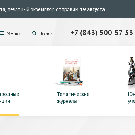
ста
, печатный экземпляр отправим
19 августа
.
+7 (843) 500-57-53
Меню
Поиск
ародные
Тематические
Юн
нции
журналы
уч