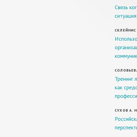
Связь ко
ситуация
СКЛЕЙНИС 
Использо
организа
коммуник
СОЛОВЬЕВА
Тренинг 
как сред
професси
СУХОВ А. Н
Российск
перспект