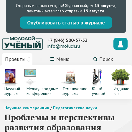
Отправьте статью сегодня!
Журнал выйдет
15 августа
,
печатный экземпляр отправим
19 августа
.
Опубликовать статью в журнале
+7 (843) 500-57-53
info@moluch.ru
Проекты
Меню
Поиск
Научный
Международные
Тематические
Юный
Издание
журнал
конференции
журналы
ученый
книг
Научные конференции
/
Педагогические науки
Проблемы и перспективы
развития образования