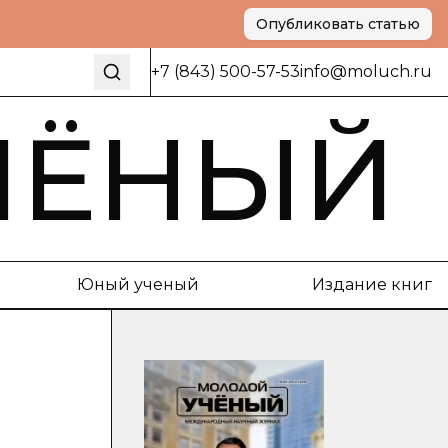
Опубликовать статью
+7 (843) 500-57-53
info@moluch.ru
ЧЁНЫЙ
Юный ученый
Издание книг