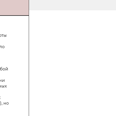
юты
ло
обой
ни
ных
х
, но