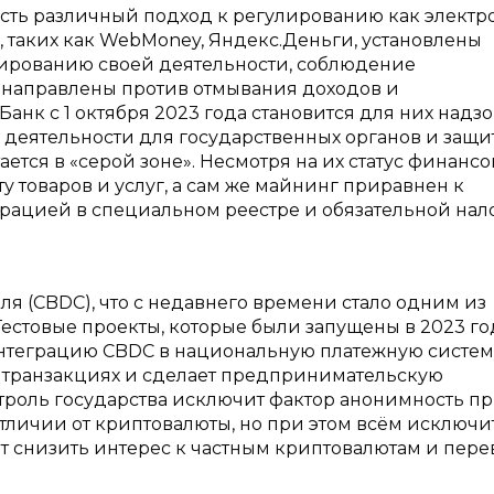
сть различный подход к регулированию как электр
С, таких как WebMoney, Яндекс.Деньги, установлены
зированию своей деятельности, соблюдение
 направлены против отмывания доходов и
анк с 1 октября 2023 года становится для них над
их деятельности для государственных органов и защи
ется в «серой зоне». Несмотря на их статус финансо
ту товаров и услуг, а сам же майнинг приравнен к
рацией в специальном реестре и обязательной нал
ля (CBDC), что с недавнего времени стало одним из
естовые проекты, которые были запущены в 2023 го
нтеграцию CBDC в национальную платежную систему
 транзакциях и сделает предпринимательскую
нтроль государства исключит фактор анонимность п
тличии от криптовалюты, но при этом всём исключи
т снизить интерес к частным криптовалютам и пере