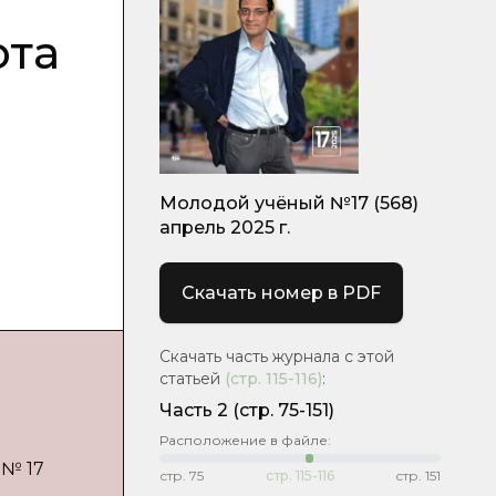
ота
Молодой учёный №17 (568)
апрель 2025 г.
Скачать номер в PDF
Скачать часть журнала с этой
статьей
(стр.
115-116
)
:
Часть 2
(стр. 75-151)
Расположение в файле:
 № 17
стр.
75
стр.
115-116
стр.
151