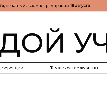
ста
, печатный экземпляр отправим
19 августа
ДОЙ У
нференции
Тематические журналы