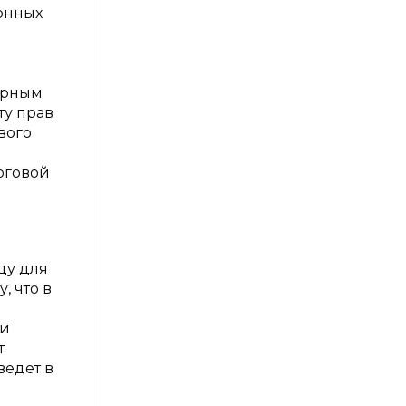
онных
зорным
ту прав
вого
оговой
ду для
, что в
ри
т
ведет в