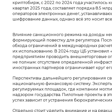
криптобирж, с 2022 по 2024 года участилось 
квартал 2025 года, составляет порядка 8.5 мл
операторов электронных денег, устанавлива
шифрование данных, однако всё это носит вс
Влияние санкционного режима на доходы нек
формирующий повестку для регулятора. После
обхода ограничений в международных расчета
их использованию. В 2024 году ЦБ установи
предприятиям проводить внешнеторговые опе
не полным: отсутствие определенной инфраст
иностранных партнеров ограничивает круг ег
Перспективы дальнейшего регулирования св
национальную финансовую систему. Эксперты
регулируемых площадок, где компании могли
надзором государства. Пилотные проекты в эт
успех зависит от устранения бюрократически
Отдельно стоит уделить внимание и на реакц