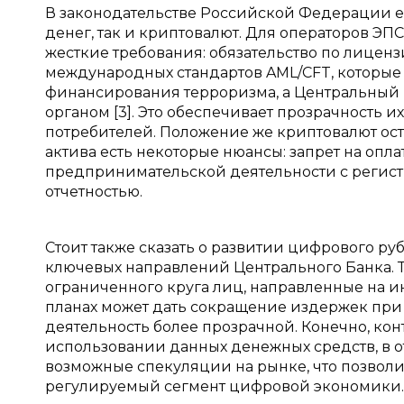
В законодательстве Российской Федерации е
денег, так и криптовалют. Для операторов ЭП
жесткие требования: обязательство по лицен
международных стандартов AML/CFT, которые
финансирования терроризма, а Центральный Б
органом [3]. Это обеспечивает прозрачность 
потребителей. Положение же криптовалют оста
актива есть некоторые нюансы: запрет на опла
предпринимательской деятельности с регист
отчетностью.
Стоит также сказать о развитии цифрового руб
ключевых направлений Центрального Банка. Т
ограниченного круга лиц, направленные на и
планах может дать сокращение издержек при
деятельность более прозрачной. Конечно, ко
использовании данных денежных средств, в о
возможные спекуляции на рынке, что позволи
регулируемый сегмент цифровой экономики.