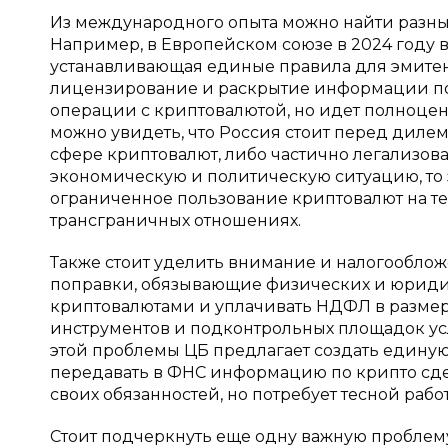
Из международного опыта можно найти разн
Например, в Европейском союзе в 2024 году вст
устанавливающая единые правила для эмитен
лицензирование и раскрытие информации по з
операции с криптовалютой, но идет полноце
можно увидеть, что Россия стоит перед дилем
сфере криптовалют, либо частично легализова
экономическую и политическую ситуацию, то 
ограниченное пользование криптовалют на те
трансграничных отношениях.
Также стоит уделить внимание и налогооблож
поправки, обязывающие физических и юридич
криптовалютами и уплачивать НДФЛ в размере
инструментов и подконтрольных площадок ус
этой проблемы ЦБ предлагает создать единую
передавать в ФНС информацию по крипто сде
своих обязанностей, но потребует тесной раб
Стоит подчеркнуть еще одну важную проблему