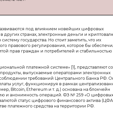
развиваются под влиянием новейших цифровых
 в других странах, электронные деньги и криптовал
истему государства. Но стоит заметить, что их
кого правового регулирования, которое бы обеспечи
той прав граждан и потребителей и стабильностью
циональной платежной системе» [1], представляют с
продукты, выпускаемые операторами электронных
м соблюдении требований Центрального Банка РФ. О
платы услуг, функционируя в рамках централизован
ер, Bitcoin, Ethereum и т. д.) основана на блокчейн
цию и анонимность операций. ФЗ № 259 «О цифровы
овалютой статус цифрового финансового актива (ЦФА)
тве платежного средства на территории РФ.