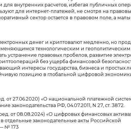
и для внутренних расчетов, избегая публичных опе
зуют для интернет-платежей, не смотря на правов
поративный сектор остается в правовом поле, а мал
лектронных денег и криптовалют медленно, но про
троменяющимся технологическим и геополитическим
ть устранение правовых пробелов, развитие электр
криптоопераций без ущерба финансовой безопаснос
вающий интересы государства, бизнеса и простых л
ойчивую позицию в глобальной цифровой экономик
ед. от 27.06.2020) «О национальной платежной систем
рание законодательства РФ, 04.07.2011, N 27, ст. 3872.
ред. от 08.08.2024) «О цифровых финансовых активах
в отдельные законодательные акты Российской
 — № 173