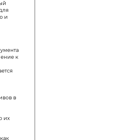
вый
 для
ю и
румента
шение к
ается
ивов в
о их
 как