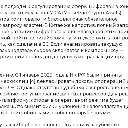
ые подходы к регулированию сферы цифровой экон
упил в силу закон MiCA (Markets in Crypto-Assets),
тов криптовалют и бирж, включая обязательное
апросу властей. В Китае же напротив, полный запр
нное развитие цифрового юаня. Благодаря этим пр
мой: пойти по китайскому пути и ужесточить контро
ть, как сделали в ЕС. Если анализировать текущую
законодатель скорее склоняется к компромиссу —
рритории страны, но допустить их транзакции при
ению. С 1 января 2025 года в НК РФ были приняты
еских лиц [4] декларировать доходы от операций 
 13 %. Однако отсутствие удобных распространенн
ложняет регулирование данных процессов. Для ре
 платформу, которая в оперативном режиме будет
лкам. Это снизит риски уклонения налогоплательщ
оты с криптобиржами, особенно зарубежными.
 как кибербезопасность. По анализу зарубежных