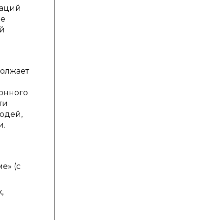
раций
ые
ый
должает
онного
ти
юдей,
и.
е» (с
,