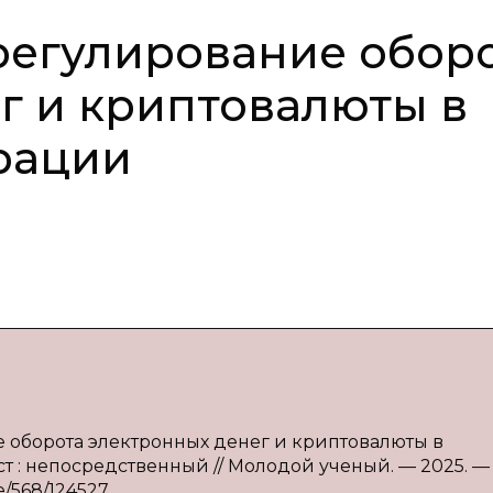
регулирование обор
г и криптовалюты в
рации
ие оборота электронных денег и криптовалюты в
ст : непосредственный // Молодой ученый. — 2025. —
ve/568/124527.