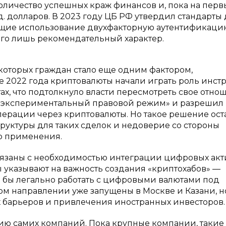
количество успешных краж финансов и, пока на пер
рд. долларов. В 2023 году ЦБ РФ утвердил стандарты
ющие использование двухфакторную аутентификаци
его лишь рекомендательный характер.
оторых граждан стало еще одним фактором,
 2022 года криптовалюты начали играть роль инст
х, что подтолкнуло власти пересмотреть свое отно
л «экспериментальный правовой режим» и разрешил
рации через криптовалюты. Но такое решение ост
руктуры для таких сделок и недоверие со стороны
о применения.
язаны с необходимостью интеграции цифровых акт
 указывают на важность создания «криптохабов» —
 бы легально работать с цифровыми валютами под
ом направлении уже запущены в Москве и Казани, н
х барьеров и привлечения иностранных инвесторов.
ию самих компаний. Пока крупные компании, такие