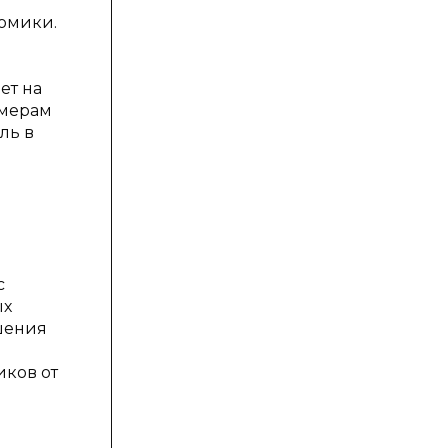
омики.
ет на
имерам
ль в
с
ых
шения
иков от