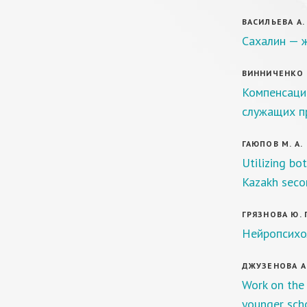
ВАСИЛЬЕВА А. 
Сахалин — 
ВИННИЧЕНКО В
Компенсаци
служащих п
ГАЮПОВ М. А.
Utilizing bo
Kazakh seco
ГРЯЗНОВА Ю. 
Нейропсихол
ДЖУЗЕНОВА А.
Work on the 
younger scho