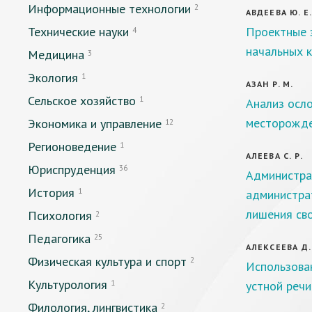
Информационные технологии
2
АВДЕЕВА Ю. Е
Технические науки
Проектные з
4
начальных 
Медицина
3
Экология
1
АЗАН Р. М.
Сельское хозяйство
1
Анализ осло
месторожд
Экономика и управление
12
Регионоведение
1
АЛЕЕВА С. Р.
Юриспруденция
36
Администрат
История
1
администра
лишения св
Психология
2
Педагогика
25
АЛЕКСЕЕВА Д.
Физическая культура и спорт
2
Использова
Культурология
1
устной реч
Филология, лингвистика
2