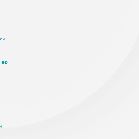
ии
ения
я