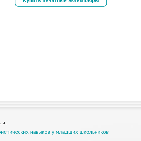
Купить печатные экземпляры
. А.
онетических навыков у младших школьников