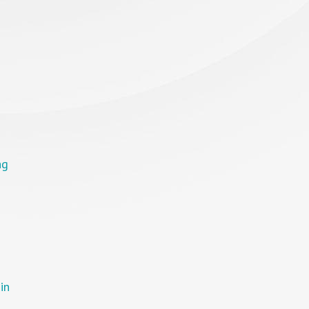
ng
in