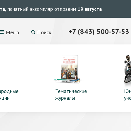
ста
, печатный экземпляр отправим
19 августа
.
+7 (843) 500-57-53
Меню
Поиск
ародные
Тематические
Юн
нции
журналы
уч