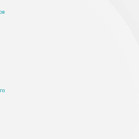
ов
го