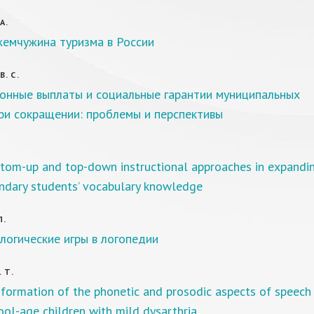
А.
жемчужина туризма в России
. С.
онные выплаты и социальные гарантии муниципальных
ри сокращении: проблемы и перспективы
ttom-up and top-down instructional approaches in expandi
ndary students’ vocabulary knowledge
П.
огические игры в логопедии
 Т.
formation of the phonetic and prosodic aspects of speech 
ol-age children with mild dysarthria