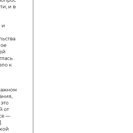
вопрос
и, и в
 и
м
льства
ное
оей
глась
ело к
ражном
ания,
 это
й от
се —
.
ской