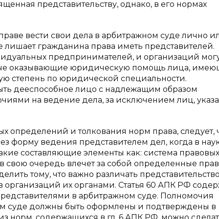
щенная представительству, однако, в его нормах
 вправе вести свои дела в арбитражном суде лично и
е лишает гражданина права иметь представителей.
видуальных предпринимателей, и организаций мог
иные оказывающие юридическую помощь лица, име
ую степень по юридической специальности.
ыть дееспособное лицо с надлежащим образом
ями на ведение дела, за исключением лиц, указа
х определений и толкования норм права, следует, 
ез форму ведения представителем дел, когда в нау
такие составляющие элементы как: система правовы
в свою очередь влечет за собой определенные пра
лить тому, что важно различать представительство
 организаций их органами. Статья 60 АПК РФ соде
 представителями в арбитражном суде. Полномочия
ом суде должны быть оформлены и подтверждены в
ализ норм, содержащихся в гл. 6 АПК РФ, можно сдела