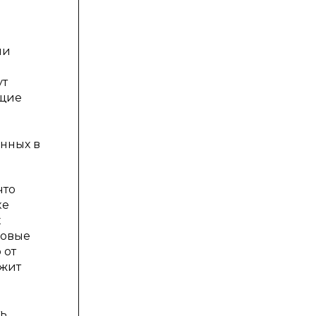
ли
ут
ющие
нных в
что
ке
х
вовые
 от
ржит
ть