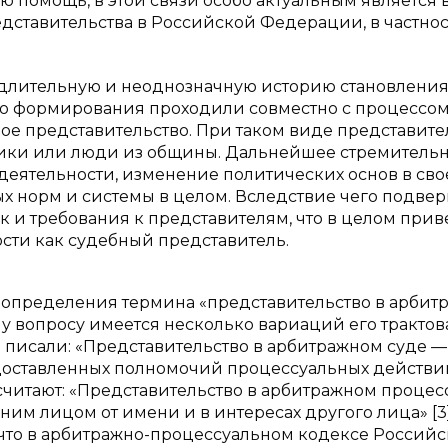
помощь, в этой связи особо актуальным является 
дставительства в Российской Федерации, в частност
е длительную и неоднозначную историю становления
 его формирования проходили совместно с процессо
ное представительство. При таком виде представите
ники или люди из общины. Дальнейшее стремитель
деятельности, изменение политических основ в св
 норм и системы в целом. Вследствие чего подвер
к и требования к представителям, что в целом прив
сти как судебный представитель.
 определения термина «представительство в арбит
у вопросу имеется несколько вариаций его трактов
. К. писали: «Представительство в арбитражном суде —
доставленных полномочий процессуальных действи
 считают: «Представительство в арбитражном процес
им лицом от имени и в интересах другого лица» [3]
то, что в арбитражно-процессуальном кодексе Россий