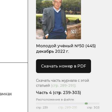
Молодой учёный №50 (445)
декабрь 2022 г.
Скачать номер в PDF
Скачать часть журнала с этой
статьей
(стр.
289-291
)
:
Часть 4
(стр. 239-303)
амках
Расположение в файле:
стр.
239
стр.
289-291
стр.
303