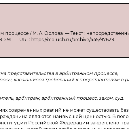
 процессе / М. А. Орлова. — Текст : непосредственны
291. — URL: https://moluch.ru/archive/445/97629.
ина представительства в арбитражном процессе,
осы, касающиеся требований к представителям в р
итель, арбитраж, арбитражный процесс, закон, суд.
ях современных реалий не может существовать без
и гражданина являются наивысшей ценностью. В пол
 Конституции Российской Федерации закреплено пр