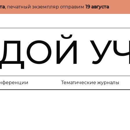
ста
, печатный экземпляр отправим
19 августа
ДОЙ У
нференции
Тематические журналы