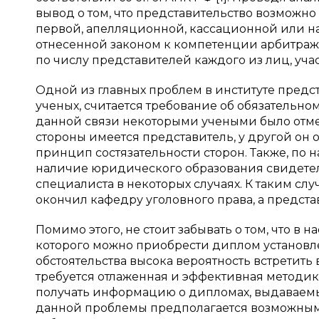
вывод о том, что представительство возможн
первой, апелляционной, кассационной или н
отнесенной законом к компетенции арбитражн
по числу представителей каждого из лиц, уча
Одной из главных проблем в институте предс
ученых, считается требование об обязательн
данной связи некоторыми учеными было отмеч
стороны имеется представитель, у другой он о
принцип состязательности сторон. Также, по 
наличие юридического образования свидете
специалиста в некоторых случаях. К таким сл
окончил кафедру уголовного права, а предст
Помимо этого, не стоит забывать о том, что в
которого можно приобрести диплом установл
обстоятельства высока вероятность встретить 
требуется отлаженная и эффективная методик
получать информацию о дипломах, выдаваем
данной проблемы предполагается возможным с