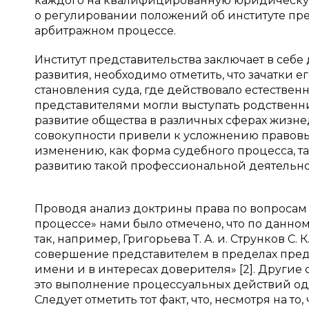
каждого на квалифицированную юридическую 
о регулировании положений об институте пре
арбитражном процессе.
Институт представительства заключает в себ
развития, необходимо отметить, что зачатки
становления суда, где действовало естествен
представителями могли выступать родствен
развитие общества в различных сферах жизне
совокупности привели к усложнению правовых
изменению, как форма судебного процесса, та
развитию такой профессиональной деятельно
Проводя анализ доктрины права по вопросам
процессе» нами было отмечено, что по данном
так, например, Григорьева Т. А. и. Струнков С
совершение представителем в пределах пре
имени и в интересах доверителя» [2]. Другие
это выполнение процессуальных действий одн
Следует отметить тот факт, что, несмотря на 