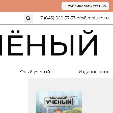
Опубликовать статью
+7 (843) 500-57-53
info@moluch.ru
ЧЁНЫЙ
Юный ученый
Издание книг