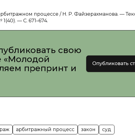
арбитражном процессе / Н. Р. Файзерахманова. — Текс
(40). — С. 671–674.
публиковать свою
е «Молодой
Опубликовать с
вляем препринт и
траж
арбитражный процесс
закон
суд