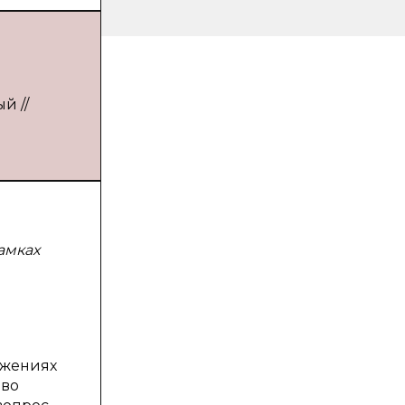
й //
амках
ожениях
аво