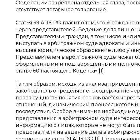
Федерации закреплена отдельная глава, посвя
отсутствует легальное толкование.
Статья 59 АПК РФ гласит о том, что «Граждане
через представителей. Ведение дела лично н
Представителями граждан, в том числе инди
выступать в арбитражном суде адвокаты и 
высшее юридическое образование либо учен
Представителем в арбитражном суде может б
оформленными и подтвержденными полномочи
статье 60 настоящего Кодекса» [1].
Таким образом, исходя из анализа приведенны
законодатель определяет его содержание чер
права сущность понятия раскрывается через 
отношений, динамический процесс, который 
последствия. Особое внимание необходимо уде
представления в арбитражном суде интересов
информацию о лицах, которые не могут быть
представителя на ведение дела в арбитражн
соответствии со ст. 61 АПК РФ [1]. Проведя ан