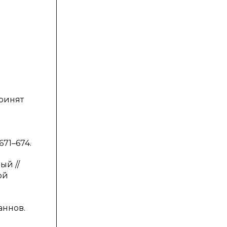
ринят
671–674.
ый //
ой
аннов.