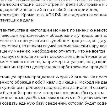
о на любой стадии рассмотрения дела арбитражным
адзорной инстанций и по любой категории дел,
ого суда. Кроме того, АПК РФ не содержит ограни
ствующих в деле.
тавительства в настоящий момент, по мнению некот
ом высшем юридическом образовании у представител
ено, что при участии в судебном процессе, когда 
тсутствует, то в таком случае автоматически нарушае
нашему мнению, необходимо отметить, что не всегда
льствует о достаточной профессиональной компет
учаям можно отнести, например, ситуации, когда юри
авляет интересы доверителя в арбитражном процесс
 настоящее время процветает «черный рынок» на прос
енного образца любой квалификации. Исходя из да
в судебном процессе такого «специалиста». В связи 
а быстрой проверки, которая позволила бы судьям
ых высшими учебными заведениями. В целях искл
оздать единую базу сведений, которая будет соде