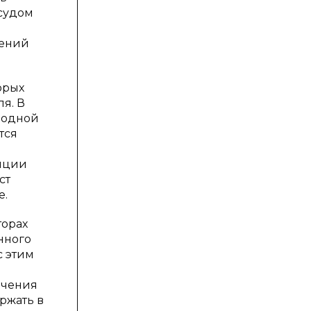
 судом
чений
орых
я. В
у одной
тся
енции
ст
е.
торах
нного
с этим
ючения
ржать в