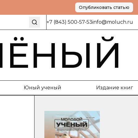
Опубликовать статью
+7 (843) 500-57-53
info@moluch.ru
ЧЁНЫЙ
Юный ученый
Издание книг