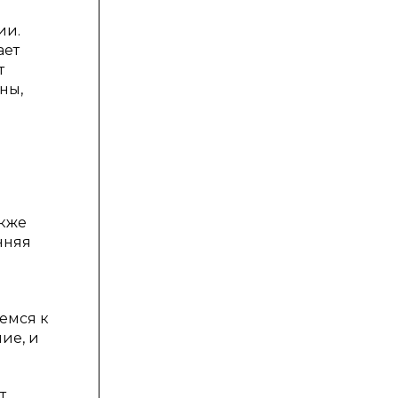
ии.
ает
т
ны,
в
акже
нняя
емся к
ие, и
т