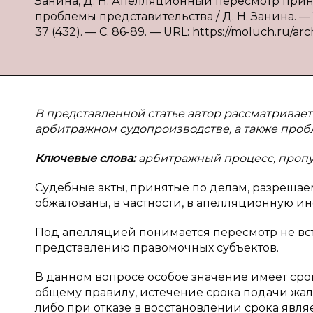
Занина, Д. Н. Апелляционный пересмотр при
проблемы представительства / Д. Н. Занина. —
37 (432). — С. 86-89. — URL: https://moluch.ru/arc
В представленной статье автор рассматрива
арбитражном судопроизводстве, а также пробл
Ключевые слова:
арбитражный процесс, пропу
Судебные акты, принятые по делам, разрешае
обжалованы, в частности, в апелляционную и
Под апелляцией понимается пересмотр не вст
представлению правомочных субъектов.
В данном вопросе особое значение имеет сро
общему правилу, истечение срока подачи жал
либо при отказе в восстановлении срока явля