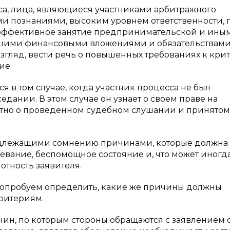
сса, лица, являющиеся участниками арбитражного
ми познаниями, высоким уровнем ответственности, 
х эффективное занятие предпринимательской и ины
шими финансовыми вложениями и обязательствами.
взгляд, вести речь о повышенных требованиях к кр
ие.
я в том случае, когда участник процесса не был
ании. В этом случае он узнает о своем праве на
естно о проведенном судебном слушании и принятом
одлежащими сомнению причинами, которые должна
евание, беспомощное состояние и, что может иногд
отность заявителя.
 попробуем определить, какие же причины должны
ритериям.
ин, по которым стороны обращаются с заявлением 