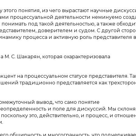
 этого понятия, из чего вырастают научные дискусс
ами процессуальной деятельности неминуемо созд
 понимать под такой деятельностью, а также обходи
дставителем, доверителем и судом. С другой сторо
инамику процесса и активную роль представителя 
М. С. Шакарян, которая охарактеризовала
акцент на процессуальном статусе представителя. Т
ношений традиционно представляется как трехсторо
омежуточный вывод, что само понятие
 неопределенность и поле для дискуссий. Мы склоня
 поскольку это, действительно, и процесс, и отношен
и.
 его обширность и многогранность, что подчеркивае