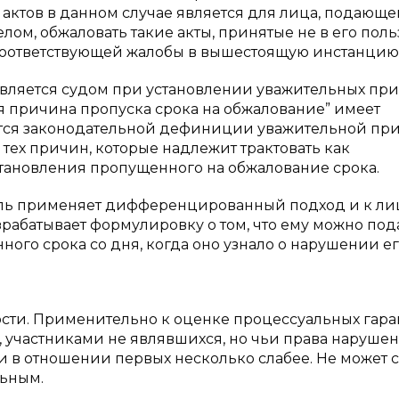
актов в данном случае является для лица, подающе
лом, обжаловать такие акты, принятые не в его поль
 соответствующей жалобы в вышестоящую инстанцию
вляется судом при установлении уважительных пр
ая причина пропуска срока на обжалование” имеет
жится законодательной дефиниции уважительной пр
 тех причин, которые надлежит трактовать как
сстановления пропущенного на обжалование срока.
ель применяет дифференцированный подход и к ли
зрабатывает формулировку о том, что ему можно под
ного срока со дня, когда оно узнало о нарушении е
ости. Применительно к оценке процессуальных гар
, участниками не являвшихся, но чьи права наруше
 в отношении первых несколько слабее. Не может с
льным.