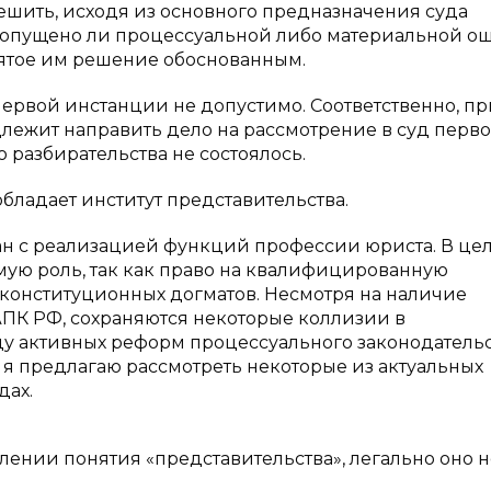
ешить, исходя из основного предназначения суда
допущено ли процессуальной либо материальной о
нятое им решение обоснованным.
ервой инстанции не допустимо. Соответственно, пр
лежит направить дело на рассмотрение в суд перв
 разбирательства не состоялось.
ладает институт представительства.
ан с реализацией функций профессии юриста. В це
мую роль, так как право на квалифицированную
онституционных догматов. Несмотря на наличие
 АПК РФ, сохраняются некоторые коллизии в
ду активных реформ процессуального законодатель
я предлагаю рассмотреть некоторые из актуальных
дах.
лении понятия «представительства», легально оно н