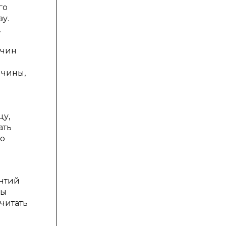
го
зу.
.
ичин
ичины,
цу,
ать
го
антий
ны
читать