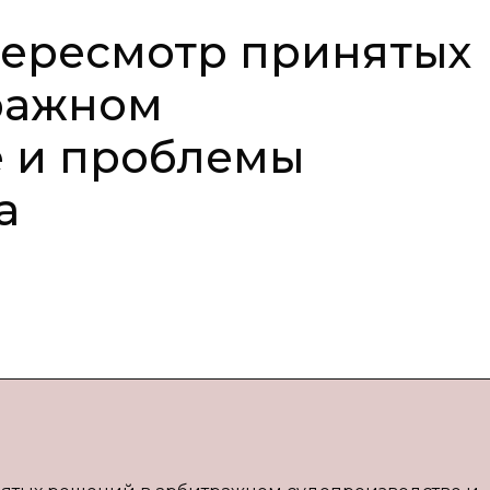
ересмотр принятых
ражном
е и проблемы
а