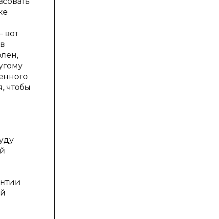
асовать
ке
 вот
 в
олен,
ругому
щенного
, чтобы
уду
ый
антии
ой