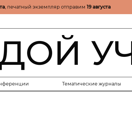
ста
, печатный экземпляр отправим
19 августа
ДОЙ У
нференции
Тематические журналы