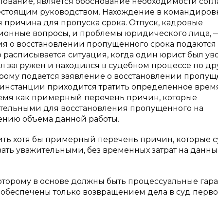
ование, является обоснование необходимости согл
шестоящим руководством. Нахождение в командиров
я причина для пропуска срока. Отпуск, кадровые
ционные вопросы, и проблемы юридического лица, —
ия о восстановлении пропущенного срока подаются
 расписывается ситуация, когда один юрист был ув
ыл загружен и находился в судебном процессе по д
торому подается заявление о восстановлении пропу
ой инстанции приходится тратить определенное время
ремя как примерный перечень причин, которые
ительными для восстановления пропущенного на
ению объема данной работы.
ить хотя бы примерный перечень причин, которые с
ть уважительными, без временных затрат на данн
которому в основе должны быть процессуальные гар
ть обеспечены только возвращением дела в суд перв