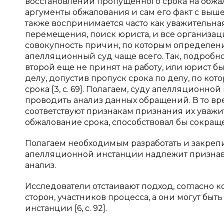
восстановлении пропущенного срока на обжал
аргументы обжалования и сам его факт с вы
также воспринимается часто как уважительна
перемещения, поиск юриста, и все организа
совокупность причин, по которым определен
апелляционный суд чаще всего. Так, подробно
второй еще не принят на работу, или юрист б
делу, допустив пропуск срока по делу, по ко
срока [3, с. 69]. Полагаем, суду апелляционн
проводить анализ данных обращений. В то в
соответствуют признакам признания их уваж
обжалование срока, способствовал бы сокращ
Полагаем необходимым разработать и закреп
апелляционной инстанции надлежит признава
анализ.
Исследователи отстаивают подход, согласно 
сторон, участников процесса, а они могут бы
инстанции [6, с. 92].