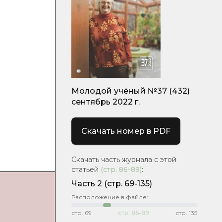
Молодой учёный №37 (432)
сентябрь 2022 г.
Скачать номер в PDF
Скачать часть журнала с этой
статьей
(стр.
86-89
)
:
Часть 2
(стр. 69-135)
Расположение в файле:
стр.
69
стр.
86-89
стр.
135