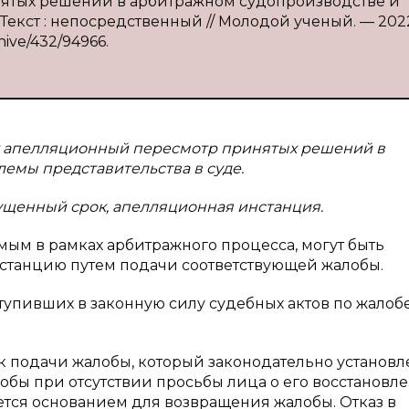
нятых решений в арбитражном судопроизводстве и
 Текст : непосредственный // Молодой ученый. — 202
hive/432/94966.
ет апелляционный пересмотр принятых решений в
емы представительства в суде.
щенный срок, апелляционная инстанция.
мым в рамках арбитражного процесса, могут быть
нстанцию путем подачи соответствующей жалобы.
упивших в законную силу судебных актов по жалобе
к подачи жалобы, который законодательно установл
обы при отсутствии просьбы лица о его восстановл
ется основанием для возвращения жалобы. Отказ в