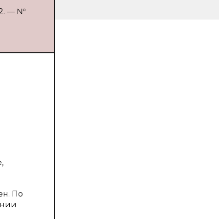
2. — №
,
ен. По
ении