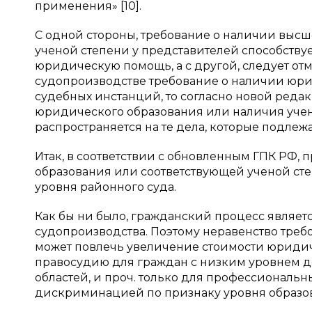
применения» [10].
С одной стороны, требование о наличии выс
ученой степени у представителей способств
юридическую помощь, а с другой, следует от
судопроизводстве требование о наличии юри
судебных инстанций, то согласно новой реда
юридического образования или наличия уче
распространяется на те дела, которые подл
Итак, в соответствии с обновленным ГПК РФ,
образования или соответствующей ученой сте
уровня районного суда.
Как бы ни было, гражданский процесс являе
судопроизводства. Поэтому неравенство тре
может повлечь увеличение стоимости юридиче
правосудию для граждан с низким уровнем дох
областей, и проч. только для профессиональны
дискриминацией по признаку уровня образо