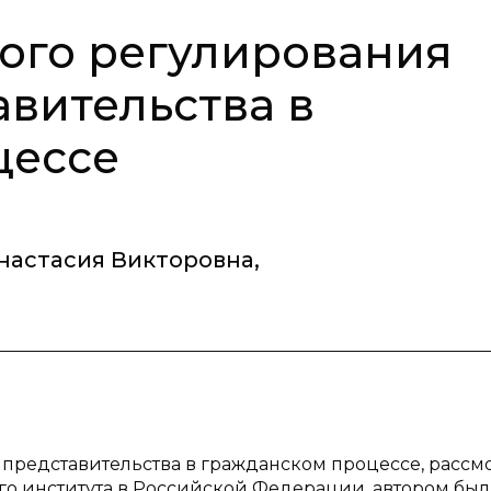
ого регулирования
авительства в
цессе
настасия Викторовна
,
а представительства в гражданском процессе, расс
го института в Российской Федерации, автором бы