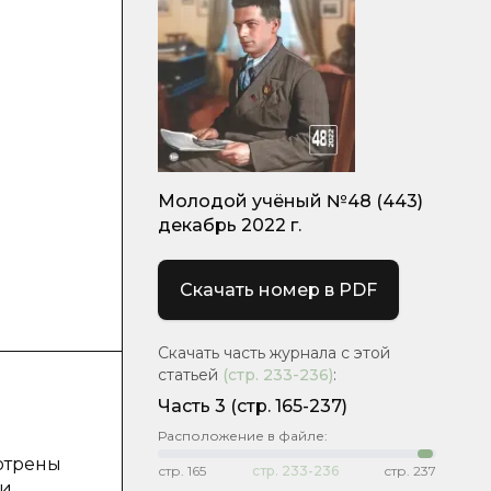
Молодой учёный №48 (443)
декабрь 2022 г.
Скачать номер в PDF
Скачать часть журнала с этой
статьей
(стр.
233-236
)
:
Часть 3
(стр. 165-237)
Расположение в файле:
мотрены
стр.
165
стр.
233-236
стр.
237
ли