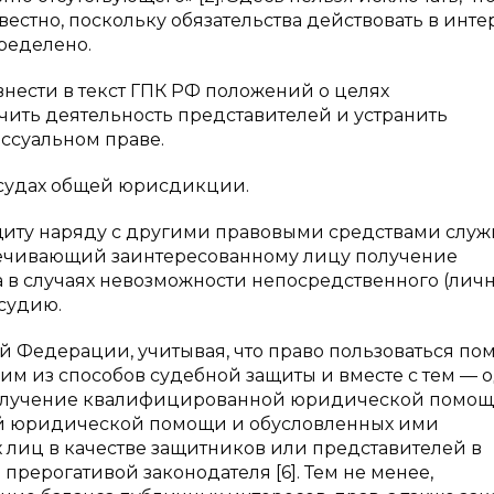
естно, поскольку обязательства действовать в инте
ределено.
ести в текст ГПК РФ положений о целях
чить деятельность представителей и устранить
ссуальном праве.
 судах общей юрисдикции.
щиту наряду с другими правовыми средствами служ
спечивающий заинтересованному лицу получение
 случаях невозможности непосредственного (личн
осудию.
й Федерации, учитывая, что право пользоваться п
им из способов судебной защиты и вместе с тем — 
получение квалифицированной юридической помощ
й юридической помощи и обусловленных ими
х лиц в качестве защитников или представителей в
прерогативой законодателя [6]. Тем не менее,