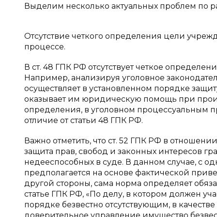
Выделим несколько актуальных проблем по р
Отсутствие четкого определения цели учреж
процессе.
В ст. 48 ГПК РФ отсутствует четкое определе
Например, анализируя уголовное законодатель
осуществляет в установленном порядке защит
оказывает им юридическую помощь при произ
определения, в уголовном процессуальным пр
отличие от статьи 48 ГПК РФ.
Важно отметить, что ст. 52 ГПК РФ в отношени
защита прав, свобод и законных интересов г
недееспособных в суде. В данном случае, с о
предполагается на основе фактической приве
другой стороны, сама норма определяет обяза
статье ГПК РФ, «По делу, в котором должен у
порядке безвестно отсутствующим, в качестве
доверительное управление имущество безвестн