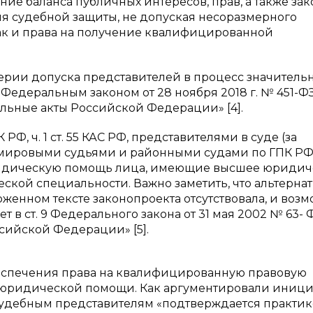
ие баланса публичных интересов, прав, а также за
я судебной защиты, не допуская несоразмерного
так и права на получение квалифицированной
ерии допуска представителей в процесс значитель
едеральным законом от 28 ноября 2018 г. № 451-Ф
льные акты Российской Федерации» [4].
ПК РФ, ч. 1 ст. 55 КАС РФ, представителями в суде (за
мировыми судьями и районными судами по ГПК РФ)
ридическую помощь лица, имеющие высшее юридич
ской специальности. Важно заметить, что альтернат
женном тексте законопроекта отсутствовала, и воз
т в ст. 9 Федерального закона от 31 мая 2002 № 63- 
ссийской Федерации» [5].
еспечения права на квалифицированную правовую
а юридической помощи. Как аргументировали иниц
 судебным представителям «подтверждается практик