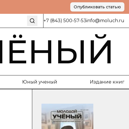
Опубликовать статью
+7 (843) 500-57-53
info@moluch.ru
ЧЁНЫЙ
Юный ученый
Издание книг