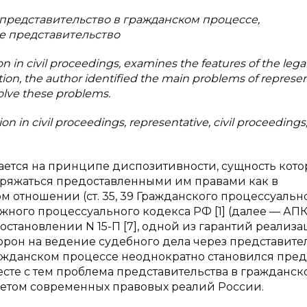
 представительство в гражданском процессе,
е представительство
ion in civil proceedings, examines the features of the lega
ation, the author identified the main problems of represe
solve these problems.
on in civil proceedings, representative, civil proceedings,
тся на принципе диспозитивности, сущность кото
оряжаться предоставленными им правами как в
м отношении (ст. 35, 39 Гражданского процессуальн
ражного процессуального кодекса РФ [1] (далее — АПК
становлении N 15-П [7], одной из гарантий реализ
рон на ведение судебного дела через представител
гражданском процессе неоднократно становился пре
сте с тем проблема представительства в гражданск
четом современных правовых реалий России.