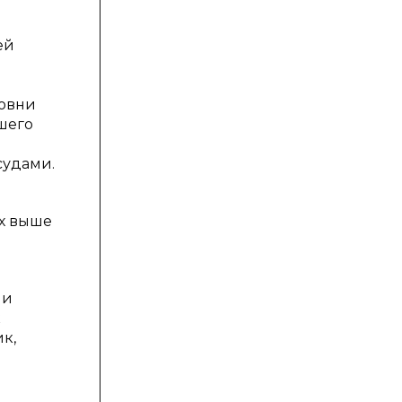
ей
ровни
шего
судами.
ах выше
ии
к
к,