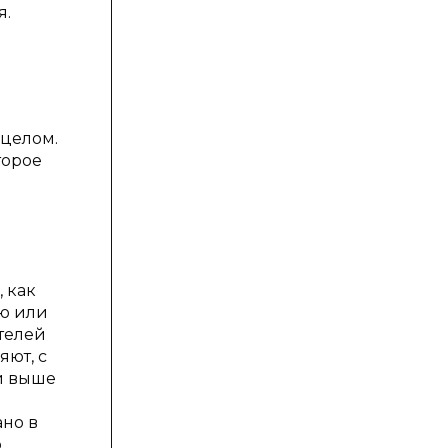
я.
 целом.
торое
 как
ью или
ителей
ют, с
ой выше
ано в
о