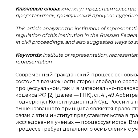
Ключевые слова:
институт представительства,
представитель, гражданский процесс, судебно
This article analyzes the institution of representat
regulation of this institution in the Russian Feder
in civil proceedings, and also suggested ways to 
Keywords:
institute of representation, representati
representation
Современный гражданский процесс основывае
состоит в возможности сторон свободно расп
процессуальном, так и в материально-правово
кодекса РФ [2] [далее — ГПК), ст. 41, 49 Арбит
подчеркнул Конституционный Суд России в по
вышеназванного принципа является право сто
связи с этим институт представительства в 
исследования ученых — процессуалистов. Вме
процессе требует детального осмысления с у