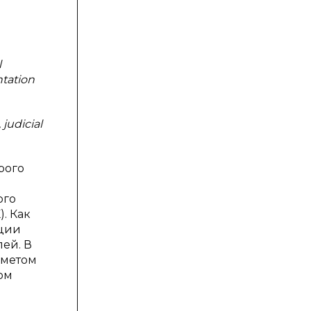
l
ntation
 judicial
рого
ого
). Как
ации
ей. В
дметом
ом