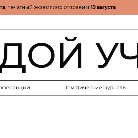
ста
, печатный экземпляр отправим
19 августа
ДОЙ У
нференции
Тематические журналы