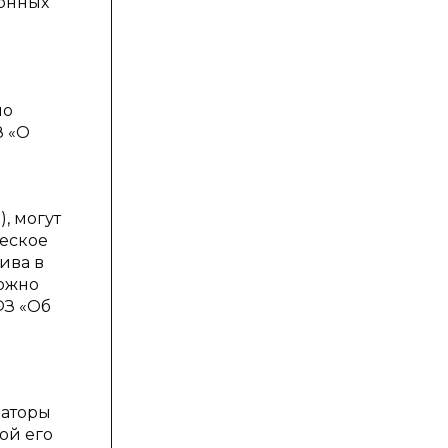
конных
но
З «О
, могут
еское
ива в
можно
ФЗ «Об
иаторы
ой его