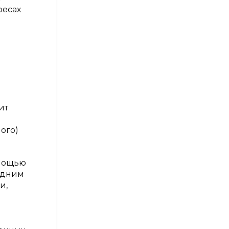
ресах
ит
ого)
омощью
одним
и,