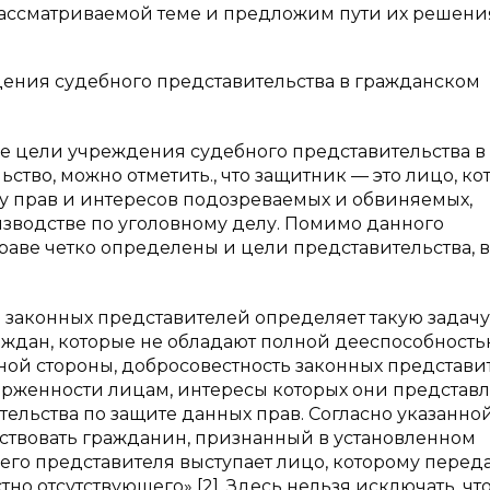
ассматриваемой теме и предложим пути их решени
дения судебного представительства в гражданском
ние цели учреждения судебного представительства в
ство, можно отметить., что защитник — это лицо, ко
у прав и интересов подозреваемых и обвиняемых,
водстве по уголовному делу. Помимо данного
аве четко определены и цели представительства, в
и законных представителей определяет такую задачу,
раждан, которые не обладают полной дееспособност
дной стороны, добросовестность законных представ
рженности лицам, интересы которых они представля
тельства по защите данных прав. Согласно указанн
частвовать гражданин, признанный в установленном
 его представителя выступает лицо, которому перед
о отсутствующего» [2]. Здесь нельзя исключать, чт