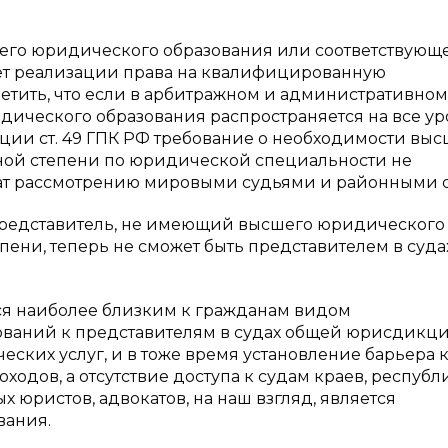
шего юридического образования или соответствующ
ует реализации права на квалифицированную
метить, что если в арбитражном и административном
дического образования распространяется на все у
кции ст. 49 ГПК РФ требование о необходимости выс
ной степени по юридической специальности не
ежат рассмотрению мировыми судьями и районными 
 представитель, не имеющий высшего юридического
пени, теперь не сможет быть представителем в суд
тся наиболее близким к гражданам видом
бований к представителям в судах общей юрисдикц
ских услуг, и в тоже время установление барьера 
одов, а отсутствие доступа к судам краев, республи
х юристов, адвокатов, на наш взгляд, является
вания.