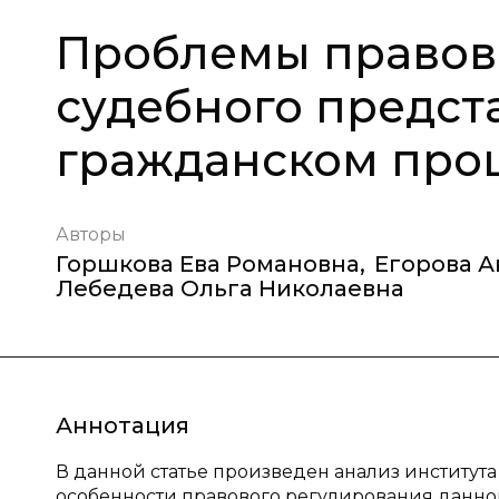
Проблемы правов
судебного предст
гражданском про
Авторы
Горшкова Ева Романовна
,
Егорова А
Лебедева Ольга Николаевна
Аннотация
В данной статье произведен анализ институт
особенности правового регулирования данно