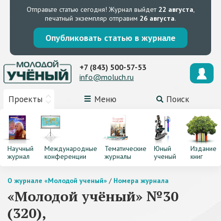
Отправьте статью сегодня!
Журнал выйдет
22 августа
,
печатный экземпляр отправим
26 августа
.
Опубликовать статью в журнале
+7 (843) 500-57-53
info@moluch.ru
Проекты
Меню
Поиск
Научный
Международные
Тематические
Юный
Издание
журнал
конференции
журналы
ученый
книг
О журнале «Молодой ученый»
/
Номера журнала
«Молодой учёный» №30
(320),