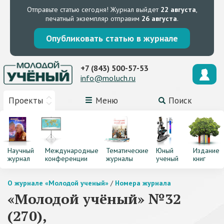
Отправьте статью сегодня!
Журнал выйдет
22 августа
,
печатный экземпляр отправим
26 августа
.
Опубликовать статью в журнале
+7 (843) 500-57-53
info@moluch.ru
Проекты
Меню
Поиск
Научный
Международные
Тематические
Юный
Издание
журнал
конференции
журналы
ученый
книг
О журнале «Молодой ученый»
/
Номера журнала
«Молодой учёный» №32
(270),