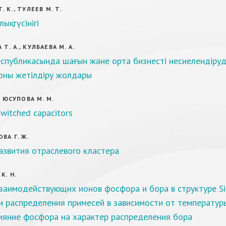
 К., ТУЛЕЕВ М. Т.
қ түсінігі
Т. А., КУЛБАЕВА М. А.
еспубликасында шағын және орта бизнесті несиелендіруд
оны жетілдіру жолдары
, ЮСУПОВА М. М.
switched capacitors
ВА Г. Ж.
азвития отраслевого кластера
К. Н.
аимодействующих ионов фосфора и бора в структуре SiC
и распределения примесей в зависимости от температур
ияние фосфора на характер распределения бора