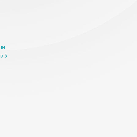
чи
 в 5–