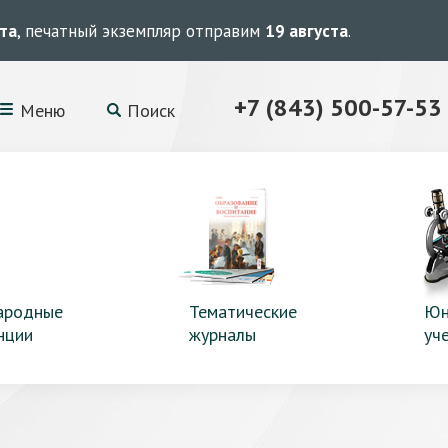
ста
, печатный экземпляр отправим
19 августа
.
+7 (843) 500-57-53
Меню
Поиск
ародные
Тематические
Юн
нции
журналы
уч