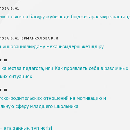
ОВА Б. Ж.
лікті өзін-өзі басқару жүйесінде бюджетаралық қатынастар
ВА Б. Ж., ЕРМАНКУЛОВА Р. И.
 инновациялық даму механизмдерін жетілдіру
. Ш.
качества педагога, или Как проявлять себя в различных
ких ситуациях
. Ш.
тско-родительских отношений на мотивацию и
альную сферу младшего школьника
– ата заңның түп негізі