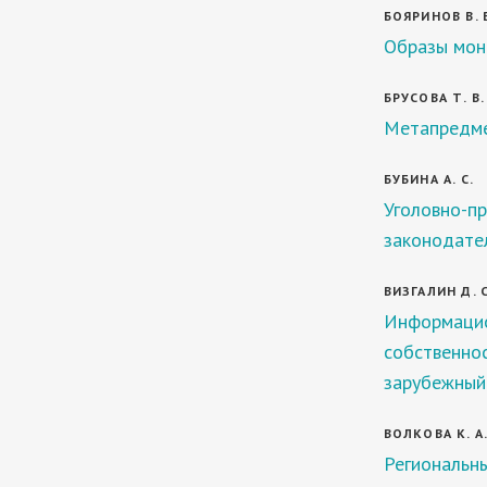
БОЯРИНОВ В. 
Образы монг
БРУСОВА Т. В.
Метапредме
БУБИНА А. С.
Уголовно-п
законодател
ВИЗГАЛИН Д. С
Информацио
собственнос
зарубежный
ВОЛКОВА К. А
Региональн