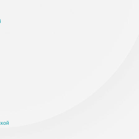
і
ской