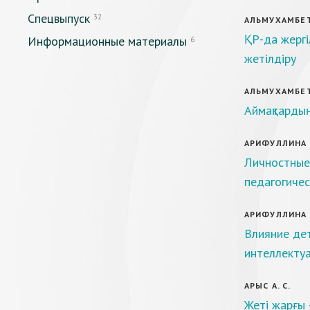
Спецвыпуск
32
АЛЬМУХАМБЕТ
ҚР-да жергі
Информационные материалы
6
жетілдіру
АЛЬМУХАМБЕТО
Аймақтардың
АРИФУЛЛИНА Г
Личностные 
педагогичес
АРИФУЛЛИНА Г
Влияние де
интеллекту
АРЫС А. С.
Жеті жарғы 