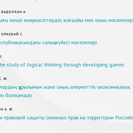
, БАДЕЛХАН А.
дағы жеңіл өнеркәсіптердің жағдайы мен оның мәселелер
, ОРАЗБАЙ С.
еспубликасындағы салық жүйесі мәселелері
К.
he study of logical thinking through developing games
. Ж.
лардың құрылымын және оның әлеуметтік-экономикалық
рін болжамдау
 А. Ж.
и правовой защиты смежных прав на территории Россий