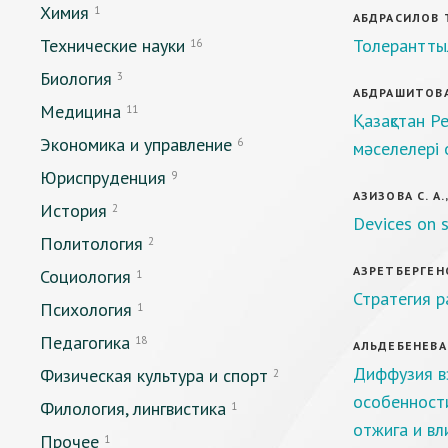
Химия
1
АБДРАСИЛОВ Т.
Технические науки
Толеранттылы
16
Биология
3
АБДРАШИТОВА 
Медицина
11
Қазақстан Р
Экономика и управление
6
мәселелері 
Юриспруденция
9
АЗИЗОВА С. А.
История
2
Devices on 
Политология
2
АЗРЕТБЕРГЕНО
Социология
1
Стратегия р
Психология
1
Педагогика
18
АЛЬДЕБЕНЕВА 
Диффузия вз
Физическая культура и спорт
2
особенност
Филология, лингвистика
1
отжига и вл
Прочее
1