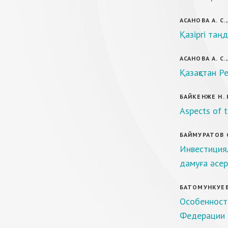
АСАНОВА А. С.
Қазіргі таң
АСАНОВА А. С.
Қазақстан Р
БАЙКЕНЖЕ Н. 
Aspects of t
БАЙМУРАТОВ С
Инвестиция
дамуға әсе
БАТОМУНКУЕВА
Особенност
Федерации