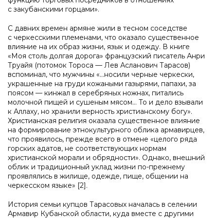
функцию торговых посредников в отношениях
с закубанскими горцами».
С давних времен армяне жили в тесном соседстве
с черкесскими племенами, что оказало существенное
влияние на их образ жизни, язык и одежду. В книге
«Моя столь долгая дорога» французский писатель Анри
Труайя (потомок Тороса — Лев Асланович Тарасов)
вспоминал, что мужчины «…носили черные черкески,
украшенные на груди кожаными газырями, папахи, за
поясом — кинжал в серебряных ножнах, питались
молочной пищей и сушеным мясом… То и дело взывали
к Аллаху, но хранили верность христианскому богу».
Христианская религия оказала существенное влияние
на формирование этнокультурного облика армавирцев,
что проявилось, прежде всего в отмене «целого ряда
горских адатов, не соответствующих нормам
христианской морали и обрядности». Однако, внешний
облик и традиционный уклад жизни по-прежнему
проявлялись в жилище, одежде, пище, общении на
черкесском языке» [2].
История семьи купцов Тарасовых началась в селении
Армавир Кубанской области, куда вместе с другими