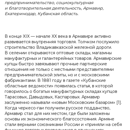
предпринимательство, социокультурная
и благотворительная деятельность, Армавир,
Екатеринодар, Кубанская область.
В конце XIX — начале XX века в Армавире активно
развивается внутренняя торговля. Толчком послужило
строительство Владикавказской железной дороги.
В селении открываются оптовые склады, магазины
мануфактурных и галантерейных товаров. Армавирские
купцы быстро завязывают прочные партнерские
отношения не только с местными представителями
предпринимательской элиты, но и с московскими
фабрикантами. В 1881 году в газете «Кубанские
областные ведомости» появилась статья, в которой
говорилось о богатых мануфактурных складах купцов
Тарасовых, Давыдовых, Каспаровых. Армавир
заслуженно называли «новым Московским базаром» [1].
Когда черкесо-гаи получили русское подданство,
Армавир стал для них местом, где были заложены
основы их экономического благосостояния. Армяне
стали верными союзниками России и «приняли на себя