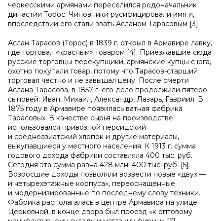
черкесскими армянами переселился родоначальник
династии Торос. Чиновники русифицировали имя и,
впоследствии его стали звать Асланом Тарасовым [3].
Аслан Тарасов (Торос) в 1839 г. открыл в Армавире лавку,
где торговал «красным» товаром [4]. Приезжавшие сюда
русские торговцы-перекупщики, армянские купцы с юга,
охотно покупали товар, потому что Тарасов-старший
торговал честно и не завышал цену. После смерти
Аслана Тарасова, в 1857 г. его дело продолжили пятеро
сыновей: Иван, Михаил, Александр, Лазарь, Гавриил. В
1875 году в Армавире появилась ватная фабрика
Тарасовых. В качестве сырья на производстве
использовался привозной персидский
и среднеазиатский хлопок и другие материалы,
выкупавшиеся у местного населения. К 1913 г. сумма
годового дохода фабрики составляла 400 тыс. руб.
Сегодня эта сумма равна 428 млн. 400 тыс. руб. [5].
Возросшие доходы позволяли возвести новые «двух —
и четырехэтажные корпуса», переоснащенные
и модернизированные по последнему слову техники.
Фабрика располагалась в центре Армавира на улице
Церковной, в конце двора был проезд «к оптовому