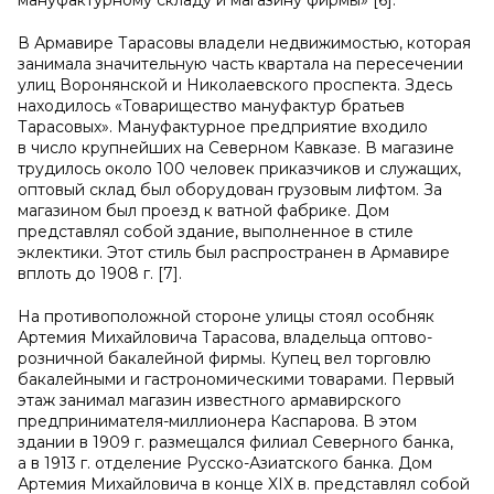
мануфактурному складу и магазину фирмы» [6].
В Армавире Тарасовы владели недвижимостью, которая
занимала значительную часть квартала на пересечении
улиц Воронянской и Николаевского проспекта. Здесь
находилось «Товарищество мануфактур братьев
Тарасовых». Мануфактурное предприятие входило
в число крупнейших на Северном Кавказе. В магазине
трудилось около 100 человек приказчиков и служащих,
оптовый склад был оборудован грузовым лифтом. За
магазином был проезд к ватной фабрике. Дом
представлял собой здание, выполненное в стиле
эклектики. Этот стиль был распространен в Армавире
вплоть до 1908 г. [7].
На противоположной стороне улицы стоял особняк
Артемия Михайловича Тарасова, владельца оптово-
розничной бакалейной фирмы. Купец вел торговлю
бакалейными и гастрономическими товарами. Первый
этаж занимал магазин известного армавирского
предпринимателя-миллионера Каспарова. В этом
здании в 1909 г. размещался филиал Северного банка,
а в 1913 г. отделение Русско-Азиатского банка. Дом
Артемия Михайловича в конце XIX в. представлял собой