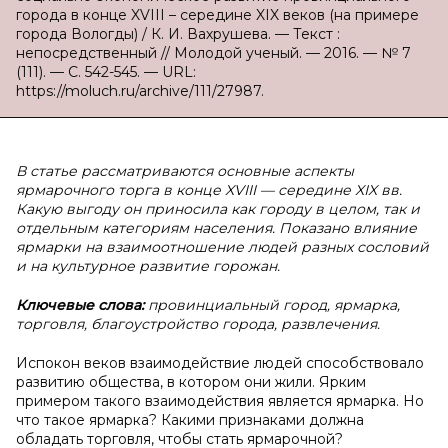
города в конце XVIII – середине XIX веков (на примере
города Вологды) / К. И. Вахрушева. — Текст :
непосредственный // Молодой ученый. — 2016. — № 7
(111). — С. 542-545. — URL:
https://moluch.ru/archive/111/27987.
В статье рассматриваются основные аспекты
ярмарочного торга в конце XVIII — середине XIX вв.
Какую выгоду он приносила как городу в целом, так и
отдельным категориям населения. Показано влияние
ярмарки на взаимоотношение людей разных сословий
и на культурное развитие горожан.
Ключевые слова:
провинциальный город, ярмарка,
торговля, благоустройство города, развлечения.
Испокон веков взаимодействие людей способствовало
развитию общества, в котором они жили. Ярким
примером такого взаимодействия является ярмарка. Но
что такое ярмарка? Какими признаками должна
обладать торговля, чтобы стать ярмарочной?