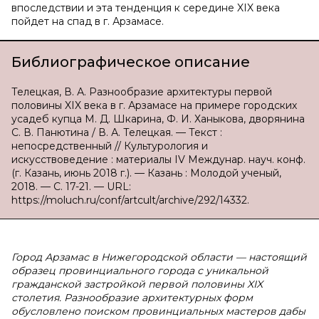
впоследствии и эта тенденция к середине XIX века
пойдет на спад в г. Арзамасе.
Библиографическое описание
Телецкая, В. А. Разнообразие архитектуры первой
половины XIX века в г. Арзамасе на примере городских
усадеб купца М. Д. Шкарина, Ф. И. Ханыкова, дворянина
С. В. Панютина / В. А. Телецкая. — Текст :
непосредственный // Культурология и
искусствоведение : материалы IV Междунар. науч. конф.
(г. Казань, июнь 2018 г.). — Казань : Молодой ученый,
2018. — С. 17-21. — URL:
https://moluch.ru/conf/artcult/archive/292/14332.
Город Арзамас в Нижегородской области — настоящий
образец провинциального города с уникальной
гражданской застройкой первой половины XIX
столетия. Разнообразие архитектурных форм
обусловлено поиском провинциальных мастеров дабы