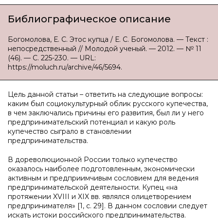
Библиографическое описание
Богомолова, Е. С. Этос купца / Е. С. Богомолова. — Текст :
непосредственный // Молодой ученый. — 2012. — № 11
(46). — С. 225-230. — URL:
https://moluch.ru/archive/46/5694.
Цель данной статьи – ответить на следующие вопросы:
каким был социокультурный облик русского купечества,
в чем заключались причины его развития, был ли у него
предпринимательский потенциал и какую роль
купечество сыграло в становлении
предпринимательства.
В дореволюционной России только купечество
оказалось наиболее подготовленным, экономически
активным и предприимчивым сословием для ведения
предпринимательской деятельности. Купец «на
протяжении XVIII и XIX вв. являлся олицетворением
предпринимателя» [1, с. 29]. В данном сословии следует
искать истоки российского предпринимательства.