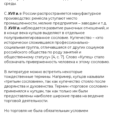
среды.
С
XVII
в.
в России распространяется мануфактурное
производство: ремёсла уступают место
промышленности, мелкие предприятия ‒ заводам и т.д.
В
Х
VIII
в.
наблюдается развитие рыночных отношений, и
в конце века купцов выделяют в отдельное
полупривилегированное сословие. Купечество – «это
исторически сложившаяся профессионально-
социальная группа, отличавшаяся от других социумов
российского общества по роду занятий и
общественному статусу» [4, с. 7]. Слово «Купец» стало
обозначать приверженность человека к этому сословию.
В литературе можно встретить некоторые
тождественные термины. Например, купцов называли
«третьим сословием», так как купечество стояло после
дворянства и духовенства. Термин «торговое сословие»
применялся к купцам, так как только им были
предоставлены наиболее широкие права на ведение
торговой деятельности.
Но торговля не была обязательным условием