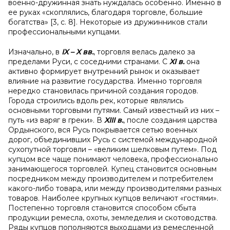
военно-дружинная знать нуждалась особенно. Именно в
ее руках «скоплялись, благодаря торговле, большие
богатства» [3, с. 8]. Некоторые из дружинников стали
профессиональными купцами.
Изначально, в
IX – X вв.
, торговля велась далеко за
пределами Руси, с соседними странами. С
XI
в.
она
активно формирует внутренний рынок и оказывает
влияние на развитие государства. Именно торговля
нередко становилась причиной создания городов.
Города строились вдоль рек, которые являлись
основными торговыми путями. Самый известный из них –
путь «из варяг в греки». В
XIII в.
, после создания царства
Ордынского, вся Русь покрывается сетью военных
дорог, объединивших Русь с системой международной
сухопутной торговли – «великим шелковым путем». Под
купцом все чаще понимают человека, профессионально
занимающегося торговлей. Купец становится основным
посредником между производителем и потребителем
какого-либо товара, или между производителями разных
товаров. Наиболее крупных купцов величают «гостями».
Постепенно торговля становится способом сбыта
продукции ремесла, охоты, земледелия и скотоводства.
Ряды купцов пополняются выходцами из ремесленной