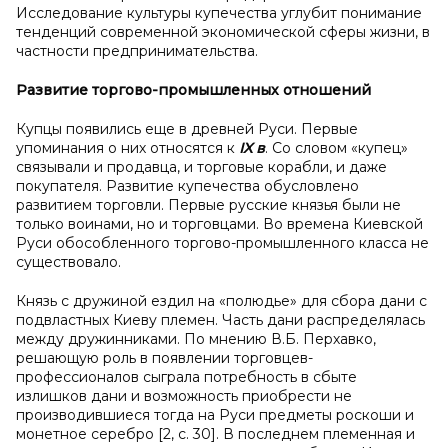
Исследование культуры купечества углубит понимание
тенденций современной экономической сферы жизни, в
частности предпринимательства.
Развитие торгово-промышленных отношений
Купцы появились еще в древней Руси. Первые
упоминания о них относятся к
IX в
. Со словом «купец»
связывали и продавца, и торговые корабли, и даже
покупателя. Развитие купечества обусловлено
развитием торговли. Первые русские князья были не
только воинами, но и торговцами. Во времена Киевской
Руси обособленного торгово-промышленного класса не
существовало.
Князь с дружиной ездил на «полюдье» для сбора дани с
подвластных Киеву племен. Часть дани распределялась
между дружинниками. По мнению В.Б. Перхавко,
решающую роль в появлении торговцев-
профессионалов сыграла потребность в сбыте
излишков дани и возможность приобрести не
производившиеся тогда на Руси предметы роскоши и
монетное серебро [2, с. 30]. В последнем племенная и