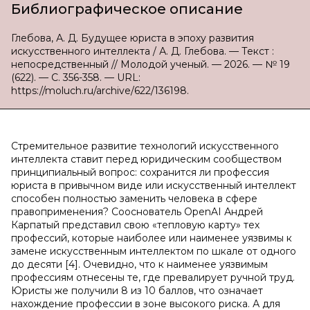
Библиографическое описание
Глебова, А. Д. Будущее юриста в эпоху развития
искусственного интеллекта / А. Д. Глебова. — Текст :
непосредственный // Молодой ученый. — 2026. — № 19
(622). — С. 356-358. — URL:
https://moluch.ru/archive/622/136198.
Стремительное развитие технологий искусственного
интеллекта ставит перед юридическим сообществом
принципиальный вопрос: сохранится ли профессия
юриста в привычном виде или искусственный интеллект
способен полностью заменить человека в сфере
правоприменения? Сооснователь OpenAI Андрей
Карпатый представил свою «тепловую карту» тех
профессий, которые наиболее или наименее уязвимы к
замене искусственным интеллектом по шкале от одного
до десяти [4]. Очевидно, что к наименее уязвимым
профессиям отнесены те, где превалирует ручной труд.
Юристы же получили 8 из 10 баллов, что означает
нахождение профессии в зоне высокого риска. А для