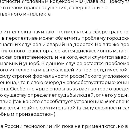
астности Уголовным кодексом РФ (Глава 28. Преступ
же в целом правонарушения, совершенные с
твенного интеллекта.
о интеллекта начинают применятся в сфере транспо
 в перспективе может облегчить проблему городск
астных случаев и аварий на дорогах. Но в то же вр
илотного транспорта остается дискуссионным, так 
ская ответственность и на кого, если случится авар
иальный ущерб. В данном случае остается проблем
ого интеллекта и вытекающей из нее юридической
 силу строгой формальности российского уголовног
решена, что в свою очередь способствует торможени
рта. Особенно ярые споры вызывает вопрос о введ
о существу определяет судьбы людей, от чего у одн
вие (так как это способствует устранению «человеч
кажется крайне сомнительной (в силу сложности са
ебным производством).
 России технологии ИИ пока не применяются, но в