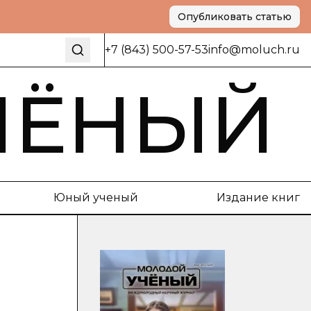
Опубликовать статью
+7 (843) 500-57-53
info@moluch.ru
ЧЁНЫЙ
Юный ученый
Издание книг