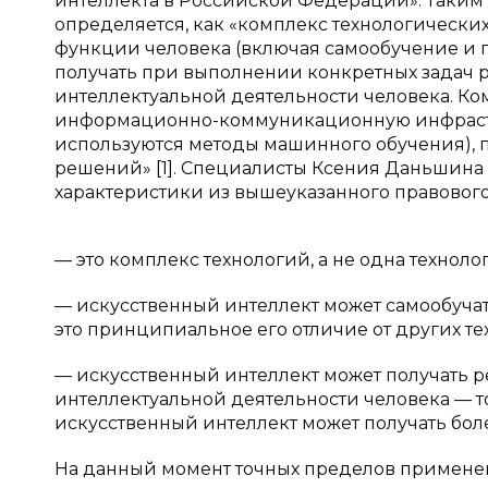
интеллекта в Российской Федерации». Таким
определяется, как «комплекс технологическ
функции человека (включая самообучение и п
получать при выполнении конкретных задач ре
интеллектуальной деятельности человека. Ко
информационно-коммуникационную инфрастру
используются методы машинного обучения), 
решений» [1]. Специалисты Ксения Даньшин
характеристики из вышеуказанного правовог
— это комплекс технологий, а не одна техноло
— искусственный интеллект может самообучат
это принципиальное его отличие от других те
— искусственный интеллект может получать ре
интеллектуальной деятельности человека — т
искусственный интеллект может получать бол
На данный момент точных пределов применени