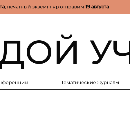
ста
, печатный экземпляр отправим
19 августа
ДОЙ У
нференции
Тематические журналы