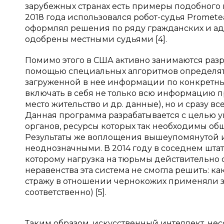
зарубежных странах есть примеры подобного 
2018 года использовался робот-судья Promete
оформлял решения по ряду гражданских и адм
одобрены местными судьями [4].
Помимо этого в США активно занимаются разр
помощью специальных алгоритмов определять
загруженной в нее информации по конкретным
включать в себя не только всю информацию пр
место жительство и др. данные), но и сразу в
Данная программа разрабатывается с целью 
органов, ресурсы которых так необходимы об
Результаты же воплощения вышеупомянутой и
неоднозначными. В 2014 году в соседнем шта
которому нагрузка на тюрьмы действительно 
неравенства эта система не смогла решить: к
стражу в отношении чернокожих применяли за
соответственно) [5].
Таким образом, искусственный интеллект, нес