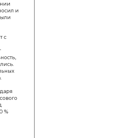
ении
носил и
были
т с
т
ность,
ались.
льных
.
одаря
сового
д
0 %