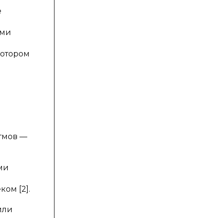
е
ами
котором
тмов —
ми
ом [2].
или