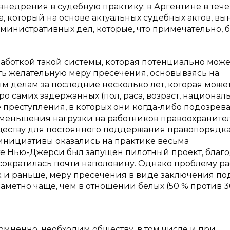
внедрения в судебную практику: в Аргентине в теч
a, который на основе актуальных судебных актов, вы
инистративных дел, которые, что примечательно, 
аботкой такой системы, которая потенциально може
 желательную меру пресечения, основываясь на
 делам за последние несколько лет, которая може
о самих задержанных (пол, раса, возраст, националь
се преступления, в которых они когда-либо подозрев
уменьшения нагрузки на работников правоохраните
ществу для постоянного поддержания правопорядка
нициативы оказались на практике весьма
те Нью-Джерси был запущен пилотный проект, благ
сократилась почти наполовину. Однако проблему ра
ак и раньше, меру пресечения в виде заключения по
метно чаще, чем в отношении белых (50 % против 3
омненно, необходим обществу, в том числе и при