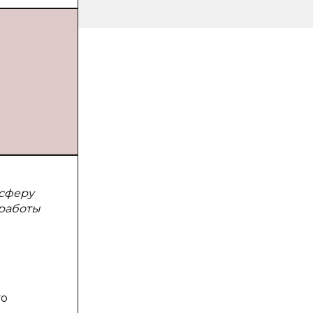
 сферу
 работы
го