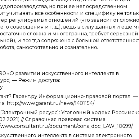
удопроизводства, но при ее непосредственном
т учитывать все особенности и специфику не толь
тер регулируемых отношений (что зависит от сложн
его совершения и т. д.), ведь в силу данных и еще м
остаточно сложна и многогранна, требует серьезной
льной), и всегда сопряжена с большой ответственнос
обота, самостоятельно и сознательно.
 490 «О развитии искусственного интеллекта в
рс] — Режим доступа:
6y
нтакт? Гарант.ру Информационно-правовой портал. —
 http://www.garant.ru/news/1401154/
Электронный ресурс]: Уголовный кодекс Российск
.02.2021) // Справочная правовая система
//www.consultant.ru/document/cons_doc_LAW_10699/
искусственного интеллекта в системе электронного