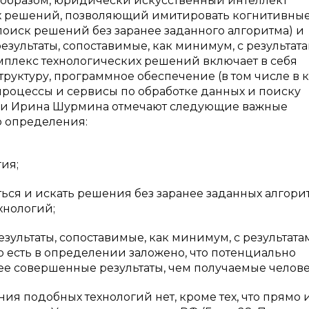
 образом, юридически искусственный интеллект
их решений, позволяющий имитировать когнитивны
оиск решений без заранее заданного алгоритма) и
зультаты, сопоставимые, как минимум, с результат
мплекс технологических решений включает в себя
ктуру, программное обеспечение (в том числе в 
процессы и сервисы по обработке данных и поиску
а и Ирина Шурмина отмечают следующие важные
о определения:
гия;
ься и искать решения без заранее заданных алгори
хнологий;
зультаты, сопоставимые, как минимум, с результата
о есть в определении заложено, что потенциально
ее совершенные результаты, чем получаемые человек
я подобных технологий нет, кроме тех, что прямо 