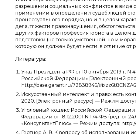
разрешении социальных конфликтов в виде с
применении в определении судеб людей стои
процессуального порядка, но и в целом харак
дела, тяжести правонарушения, обстоятельств 
других факторов профессия юриста в целом д
подготовки (не только умственной, но и мора
которую он должен будет нести, в отличие от р
Литература:
Указ Президента РФ от 10 октября 2019 г. N
Российской Федерации» [Электронный ресу
http://base.garant.ru/72838946/#ixzz6t8CNZA
Искусственный интеллект и право: есть ко
2020. [Электронный ресурс] — Режим доступа:
Уголовный кодекс Российской Федерации [
Федерации от 18.12.2001 N 174-ФЗ (ред. от 24
«КонсультантПлюс». — Режим доступа: http:
Гертнер А. В. К вопросу об использовании 