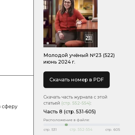
Молодой учёный №23 (522)
июнь 2024 г.
Скачать номер в PDF
Скачать часть журнала с этой
статьей
(стр.
552-554
)
:
в сферу
Часть 8
(стр. 531-605)
и
Расположение в файле:
стр.
531
стр.
552-554
стр.
605