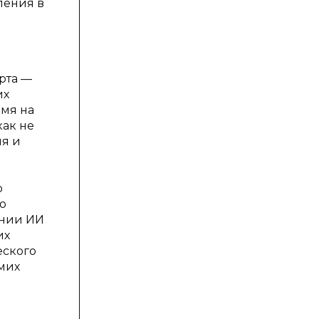
ления в
рта —
их
емя на
как не
ия и
а
о
ю
ении ИИ
их
еского
мих