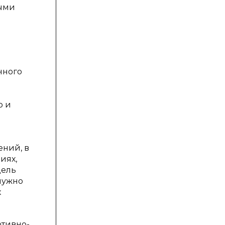
ными
нного
о и
ений, в
иях,
дель
нужно
х
отивно-