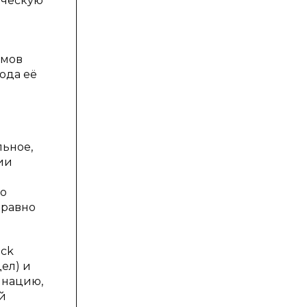
ическую
змов
ода её
льное,
ии
го
 равно
eck
ел) и
инацию,
й