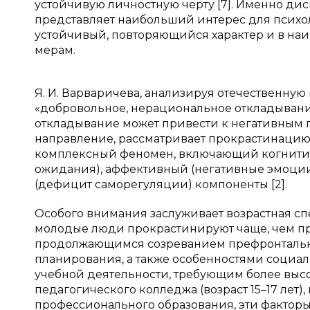
устойчивую личностную черту [7]. Именно д
представляет наибольший интерес для психол
устойчивый, повторяющийся характер и в н
мерам.
Я. И. Варваричева, анализируя отечественну
«добровольное, нерациональное откладывание
откладывание может привести к негативным по
направление, рассматривает прокрастинацию 
комплексный феномен, включающий когнити
ожидания), аффективный (негативные эмоци
(дефицит саморегуляции) компоненты [2].
Особого внимания заслуживает возрастная с
молодые люди прокрастинируют чаще, чем пред
продолжающимся созреванием префронтально
планирования, а также особенностями социа
учебной деятельности, требующим более выс
педагогического колледжа (возраст 15–17 лет)
профессионального образования, эти факторы