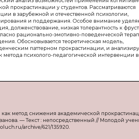
ческий анализ возможностей применения когнитив
ой прокрастинации у студентов. Рассматриваются
ии в зарубежной и отечественной психологии,
ирования и поддержания. Особое внимание уделя
я, долженствование, низкая толерантность к фрус
согласно рационально-эмотивно-поведенческой терап
дения. Обосновывается теоретическая модель,
енческим паттерном прокрастинации, и анализиру
к метода психолого-педагогической интервенции в
ия как метод снижения академической прокрастинац
ванова. — Текст : непосредственный // Молодой учен
moluch.ru/archive/621/135920.