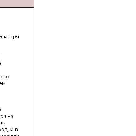
есмотря
,
е
а со
ем
в
ся на
нь
од, и в