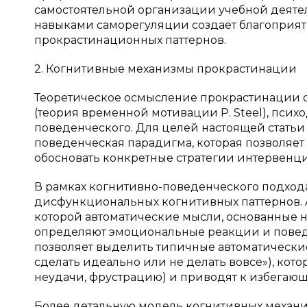
самостоятельной организации учебной деяте
навыками саморегуляции создаёт благоприя
прокрастинационных паттернов.
2. Когнитивные механизмы прокрастинации
Теоретическое осмысление прокрастинации о
(теория временной мотивации P. Steel), пси
поведенческого. Для целей настоящей стать
поведенческая парадигма, которая позволяет
обосновать конкретные стратегии интервенц
В рамках когнитивно-поведенческого подход
дисфункциональных когнитивных паттернов. A
которой автоматические мысли, основанные 
определяют эмоциональные реакции и поведе
позволяет выделить типичные автоматические
сделать идеально или не делать вовсе»), кот
неудачи, фрустрацию) и приводят к избега
Более детальную модель когнитивных механ