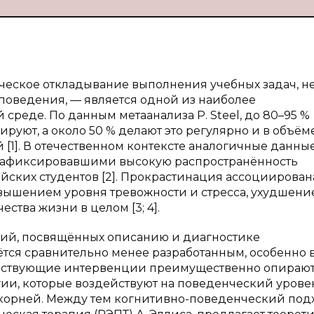
еское откладывание выполнения учебных задач, н
 поведения, — является одной из наиболее
среде. По данным метаанализа P. Steel, до 80–95 %
руют, а около 50 % делают это регулярно и в объёме
[1]. В отечественном контексте аналогичные данны
й, зафиксировавшими высокую распространённость
ских студентов [2]. Прокрастинация ассоциирован
вышением уровня тревожности и стресса, ухудшени
ства жизни в целом [3; 4].
ний, посвящённых описанию и диагностике
ётся сравнительно менее разработанным, особенно 
ществующие интервенции преимущественно опирают
ии, которые воздействуют на поведенческий урове
 корней. Между тем когнитивно-поведенческий подх