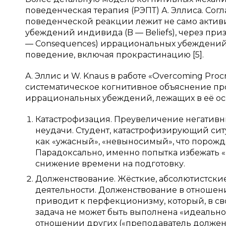
поведенческая терапия (РЭПТ) А. Эллиса. Со
поведенческой реакции лежит не само активир
убеждений индивида (B — Beliefs), через при
— Consequences) иррациональных убеждени
поведение, включая прокрастинацию [5].
А. Эллис и W. Knaus в работе «Overcoming Pro
систематическое когнитивное объяснение пр
иррациональных убеждений, лежащих в её осно
Катастрофизация. Преувеличение негатив
неудачи. Студент, катастрофизирующий си
как «ужасный», «невыносимый», что порожд
Парадоксально, именно попытка избежать «
снижение времени на подготовку.
Долженствование. Жёсткие, абсолютистски
деятельности. Долженствование в отношени
приводит к перфекционизму, который, в св
задача не может быть выполнена «идеально
отношении других («преподаватель должен 