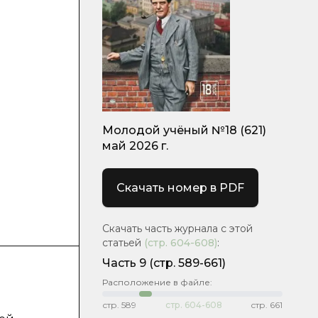
Молодой учёный №18 (621)
май 2026 г.
Скачать номер в PDF
Скачать часть журнала с этой
статьей
(стр.
604-608
)
:
Часть 9
(стр. 589-661)
Расположение в файле:
стр.
589
стр.
604-608
стр.
661