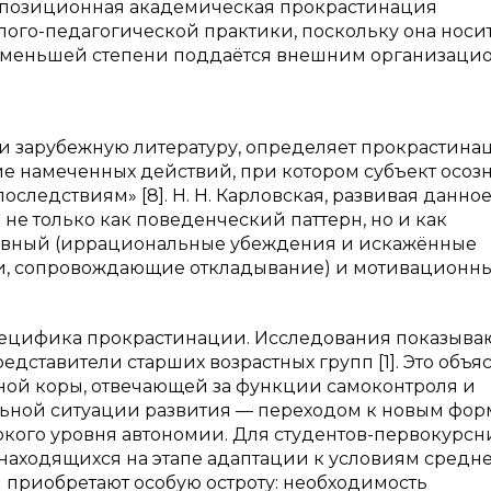
испозиционная академическая прокрастинация
ого-педагогической практики, поскольку она носи
аименьшей степени поддаётся внешним организац
ю и зарубежную литературу, определяет прокрастина
 намеченных действий, при котором субъект осозна
следствиям» [8]. Н. Н. Карловская, развивая данно
не только как поведенческий паттерн, но и как
вный (иррациональные убеждения и искажённые
и, сопровождающие откладывание) и мотивационн
пецифика прокрастинации. Исследования показываю
ставители старших возрастных групп [1]. Это объя
й коры, отвечающей за функции самоконтроля и
льной ситуации развития — переходом к новым фо
окого уровня автономии. Для студентов-первокурсн
, находящихся на этапе адаптации к условиям средн
 приобретают особую остроту: необходимость