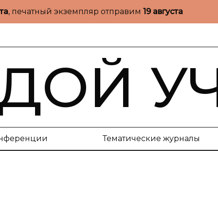
ста
, печатный экземпляр отправим
19 августа
ДОЙ У
нференции
Тематические журналы