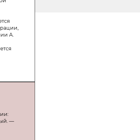
ной
ется
трации,
ии А.
ется
ии:
ый. —