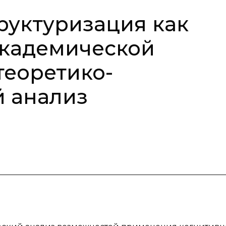
руктуризация как
академической
теоретико-
 анализ