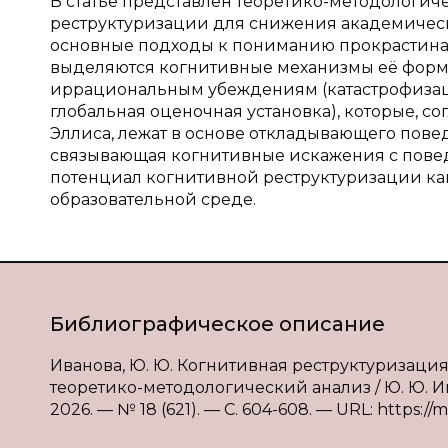
В статье представлен теоретико-методологи
реструктуризации для снижения академическ
основные подходы к пониманию прокрастинац
выделяются когнитивные механизмы её форм
иррациональным убеждениям (катастрофизаци
глобальная оценочная установка), которые, 
Эллиса, лежат в основе откладывающего пове
связывающая когнитивные искажения с повед
потенциал когнитивной реструктуризации ка
образовательной среде.
Библиографическое описание
Иванова, Ю. Ю. Когнитивная реструктуризац
теоретико-методологический анализ / Ю. Ю. И
2026. — № 18 (621). — С. 604-608. — URL: https://