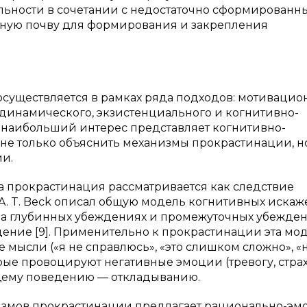
льности в сочетании с недостаточно сформирован
тную почву для формирования и закрепления
существляется в рамках ряда подходов: мотивацио
ходинамического, экзистенциального и когнитивно-
и наибольший интерес представляет когнитивно-
 не только объяснить механизмы прокрастинации, н
ии.
а прокрастинация рассматривается как следствие
. T. Beck описал общую модель когнитивных искаж
на глубинных убеждениях и промежуточных убежден
ние [9]. Применительно к прокрастинации эта мо
 мысли («я не справлюсь», «это слишком сложно», «
орые провоцируют негативные эмоции (тревогу, стра
ющему поведению — откладыванию.
измов прокрастинации предлагает рационально-эм