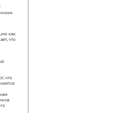
т
ионным
цию как
ёт, что
е
ый
т, что
сняется
рмам
иков
его