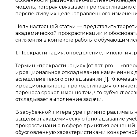
особенности рационально-эмотивно-поведенче
модель, которая связывает прокрастинацию 
перспективу их целенаправленного изменени
Цель настоящей статьи — представить теоре
академической прокрастинации и обосновать
снижения в контексте работы с обучающимися
1. Прокрастинация: определение, типология, 
Термин «прокрастинация» (от лат. pro — «впер
иррациональное откладывание намеченных д
вследствие такого откладывания [1]. Ключевы
иррациональность: прокрастинация отличаетс
переноса сроков именно тем, что субъект осо
откладывает выполнение задачи.
В зарубежной литературе принято различать не
выделяют академическую (откладывание учеб
прокрастинацию в сфере принятия решений [1;
обусловленную характеристиками конкретно