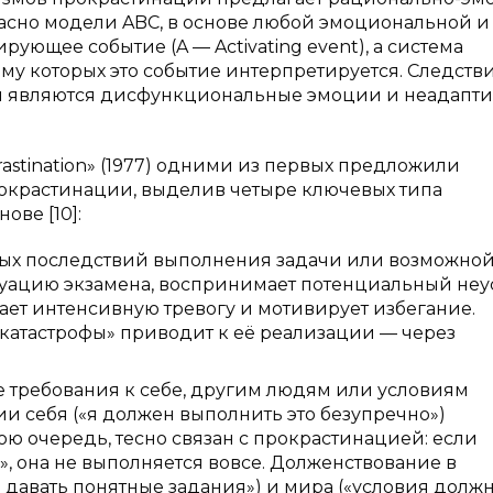
гласно модели ABC, в основе любой эмоциональной и
ующее событие (A — Activating event), а система
зму которых это событие интерпретируется. Следств
й являются дисфункциональные эмоции и неадапт
crastination» (1977) одними из первых предложили
окрастинации, выделив четыре ключевых типа
ве [10]:
ных последствий выполнения задачи или возможно
туацию экзамена, воспринимает потенциальный неу
ает интенсивную тревогу и мотивирует избегание.
катастрофы» приводит к её реализации — через
е требования к себе, другим людям или условиям
и себя («я должен выполнить это безупречно»)
ою очередь, тесно связан с прокрастинацией: если
», она не выполняется вовсе. Долженствование в
давать понятные задания») и мира («условия долж