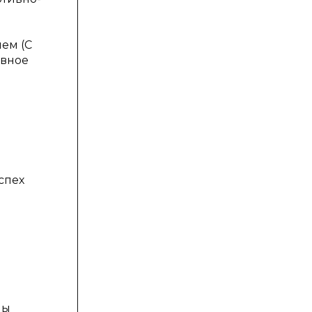
ием (C
ивное
й
спех
ны