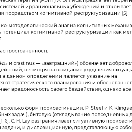
ская терапия (РЭПТ) А. Эллиса, предлагает теорет
с системой иррациональных убеждений и открывает
я посредством когнитивной реструктуризации [5].
тико-методологический анализ когнитивных механи
 потенциал когнитивной реструктуризации как мет
.
распространённость
ёд» и crastinus — «завтрашний») обозначает доброво
ействий, несмотря на ожидание ухудшения ситуац
м в данном определении является указание на
я от стратегического планирования и обоснованно
знаёт вредоносность своего бездействия, однако всё
сколько форм прокрастинации. P. Steel и K. Klingsi
ных задач), бытовую (откладывание повседневных д
 6]. C. H. Lay разграничивает ситуативную прокраст
й задачи, и диспозиционную, представляющую собо