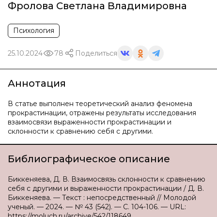
Фролова Светлана Владимировна
Психология
25.10.2024
78
Поделиться
Аннотация
В статье выполнен теоретический анализ феномена
прокрастинации, отражены результаты исследования
взаимосвязи выраженности прокрастинации и
склонности к сравнению себя с другими.
Библиографическое описание
Биккеняева, Д. В. Взаимосвязь склонности к сравнению
себя с другими и выраженности прокрастинации / Д. В.
Биккеняева. — Текст : непосредственный // Молодой
ученый. — 2024. — № 43 (542). — С. 104-106. — URL:
https://moluch.ru/archive/542/118649.