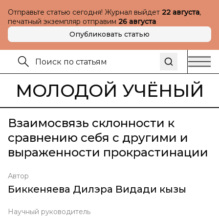
Отправьте статью сегодня! Журнал выйдет
22 августа
,
печатный экземпляр отправим
26 августа
Опубликовать статью
МОЛОДОЙ УЧЁНЫЙ
Взаимосвязь склонности к
сравнению себя с другими и
выраженности прокрастинации
Автор
Биккеняева Дилэра Видади кызы
Научный руководитель