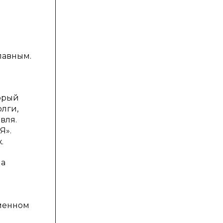
лавным.
орый
олги,
вля.
Я».
.
на
е
рменном