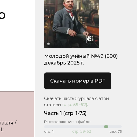
о
Молодой учёный №49 (600)
декабрь 2025 г.
Скачать номер в PDF
Скачать часть журнала с этой
статьей
(стр.
59-62
)
:
Часть 1
(стр. 1-75)
Расположение в файле:
авля /
L:
стр.
1
стр.
59-62
стр.
75