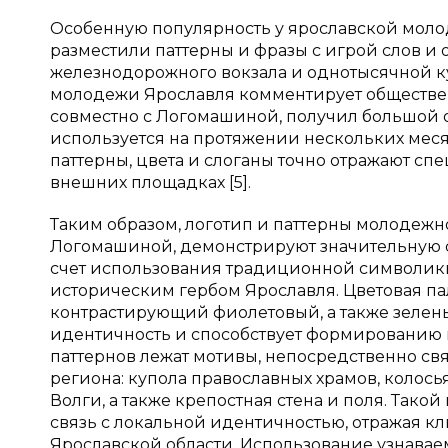
Особенную популярность у ярославской моло
разместили паттерны и фразы с игрой слов и
железнодорожного вокзала и однотысячной 
молодежи Ярославля комментирует обществен
совместно с Логомашиной, получил большой о
используется на протяжении нескольких меся
паттерны, цвета и слоганы точно отражают с
внешних площадках [5].
Таким образом, логотип и паттерны молодежн
Логомашиной, демонстрируют значительную с
счет использования традиционной символик
историческим гербом Ярославля. Цветовая п
контрастирующий фиолетовый, а также зелен
идентичность и способствует формированию 
паттернов лежат мотивы, непосредственно с
региона: купола православных храмов, колос
Волги, а также крепостная стена и поля. Так
связь с локальной идентичностью, отражая к
Ярославской области. Использование узнавае