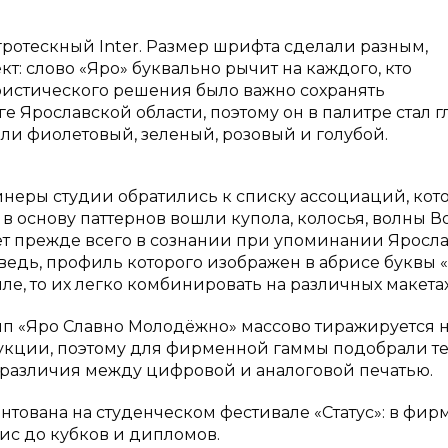
ротескный Inter. Размер шрифта сделали разным,
: слово «Яро» буквально рычит на каждого, кто
ристического решения было важно сохранять
е Ярославской области, поэтому он в палитре стал г
ли фиолетовый, зеленый, розовый и голубой.
йнеры студии обратились к списку ассоциаций, кот
 в основу паттернов вошли купола, колосья, волны В
кает прежде всего в сознании при упоминании Яросла
едь, профиль которого изображен в абрисе буквы «
е, то их легко комбинировать на различных макетах
отип «Яро Славно Молодёжно» массово тиражируется 
укции, поэтому для фирменной гаммы подобрали т
 различия между цифровой и аналоговой печатью.
нтована на студенческом фестивале «Статус»: в фи
ис до кубков и дипломов.