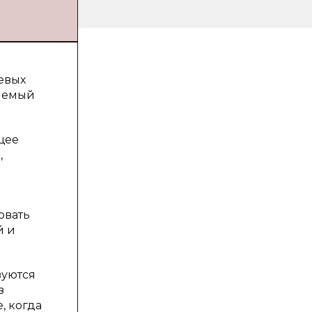
евых
млемый
щее
,
овать
й и
зуются
з
, когда