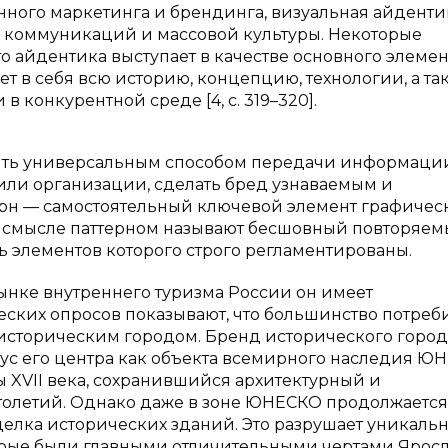
ного маркетинга и брендинга, визуальная айденти
 коммуникаций и массовой культуры. Некоторые
то айдентика выступает в качестве основного элемен
т в себя всю историю, концепцию, технологии, а та
 конкурентной среде [4, c. 319–320].
жить универсальным способом передачи информаци
или организации, сделать бред узнаваемым и
рн — самостоятельный ключевой элемент графичес
ом смысле паттерном называют бесшовный повторяе
ь элементов которого строго регламентированы.
ынке внутреннего туризма России он имеет
ких опросов показывают, что большинство потреб
 историческим городом. Бренд исторического город
тус его центра как объекта всемирного наследия Ю
 XVII века, сохранившийся архитектурный и
столетий. Однако даже в зоне ЮНЕСКО продолжается
елка исторических зданий. Это разрушает уникальн
торые были главными отличительными чертами Ярос