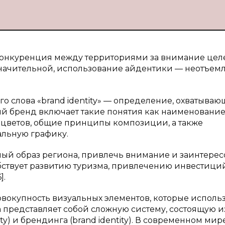
онкуренция между территориями за внимание цел
 значительной, использование айдентики — неотъе
о слова «brand identity» — определение, охватываю
 бренд включает такие понятия как наименование
цветов, общие принципы композиции, а также
льную графику.
ый образ региона, привлечь внимание и заинтерес
бствует развитию туризма, привлечению инвестици
].
овокупность визуальных элементов, которые исполь
представляет собой сложную систему, состоящую и
y) и брендинга (brand identity). В современном мире