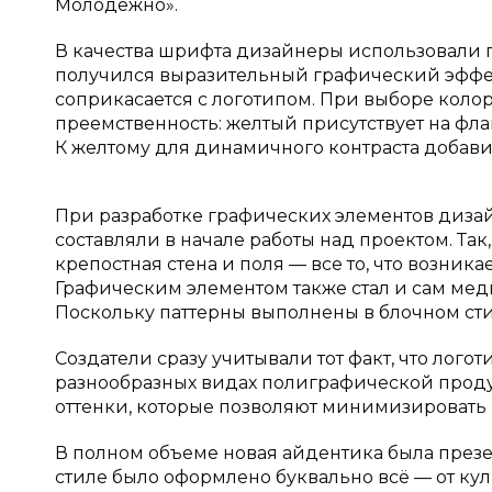
Молодежно».
В качества шрифта дизайнеры использовали г
получился выразительный графический эффект
соприкасается с логотипом. При выборе коло
преемственность: желтый присутствует на флаг
К желтому для динамичного контраста добави
При разработке графических элементов диза
составляли в начале работы над проектом. Так,
крепостная стена и поля — все то, что возни
Графическим элементом также стал и сам медв
Поскольку паттерны выполнены в блочном стил
Создатели сразу учитывали тот факт, что лог
разнообразных видах полиграфической прод
оттенки, которые позволяют минимизировать
В полном объеме новая айдентика была презе
стиле было оформлено буквально всё — от кул