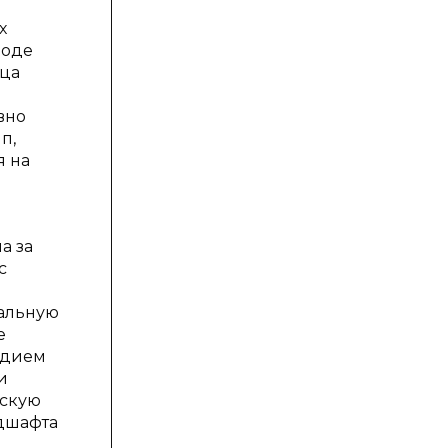
х
роде
рца
вно
п,
я на
а за
с
нальную
е
едием
и
ескую
ндшафта