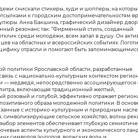
дежи снискали стикеры, худи и шопперы, на которы
 отсылками к городским достопримечательностям в
купюры. Анна Бакшина, графический дизайнер дво
ный резонанс так: “Фирменный стиль, созданный
тклик среди молодёжи, всем запал в душу. Он акти
цев на областных и всероссийских событиях. Логоти
пецифику отрасли и помогают быть запоминающимис
ой политики Ярославской области, разработанные
вязь с национально-культурным контекстом регион
и — медведя, непосредственно ассоциирующегося 
алитра, включающая традиционный желтый,
ый розовый и голубой, эффективно отражает регио
позитивного образа молодежной политики. В основ
вязанные с историко-культурным и природным насл
ья, символизирующие сельское хозяйство, волны рек
ой выбор элементов обеспечивает глубокую семиотич
лючевые аспекты культурного и экономического ла
мых символов (куполов, волжских волн и