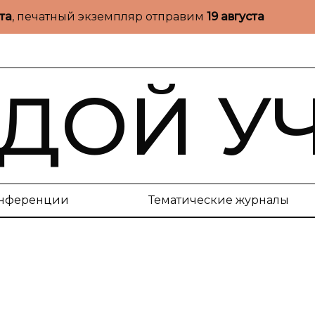
ста
, печатный экземпляр отправим
19 августа
ДОЙ У
нференции
Тематические журналы