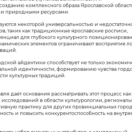
 созданию комплексного образа Ярославской област
м и природными ресурсами.
изуются некоторой универсальностью и недостаточн
в, таких как традиционные ярославские росписи,
отенциал для глубокого культурного позиционирован
инамических элементов ограничивают восприятие л
оваций.
родской айдентики способствует не только экономи
кальной идентичности, формированию чувства гордо
сти культурных традиций.
ля даёт основания рассматривать этот процесс как
исследований в области культурологии, региональ
ктивную практику для других провинциальных горо
ность и повысить конкурентоспособность на внутр