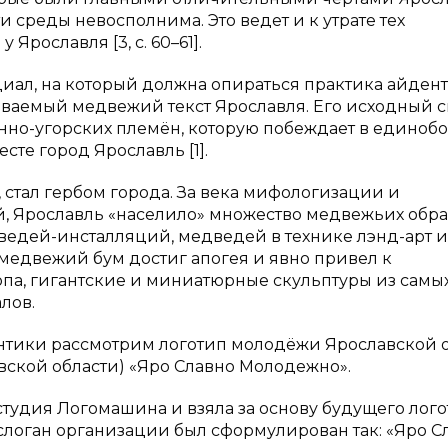
и среды невосполнима. Это ведет и к утрате тех
рославля [3, c. 60–61].
иал, на который должна опираться практика айден
азываемый медвежий текст Ярославля. Его исходный 
но-угорских племён, которую побеждает в единобо
те город Ярославль [1].
 стал гербом города. За века мифологизации и
й, Ярославль «населило» множество медвежьих обра
ведей-инсталляций, медведей в технике лэнд-арт и
 медвежий бум достиг апогея и явно привел к
па, гигантские и миниатюрные скульптуры из самы
лов.
нтики рассмотрим логотип молодёжи Ярославской 
ской области) «Яро Славно Молодежно».
студия Логомашина и взяла за основу будущего лог
логан организации был сформулирован так: «Яро С