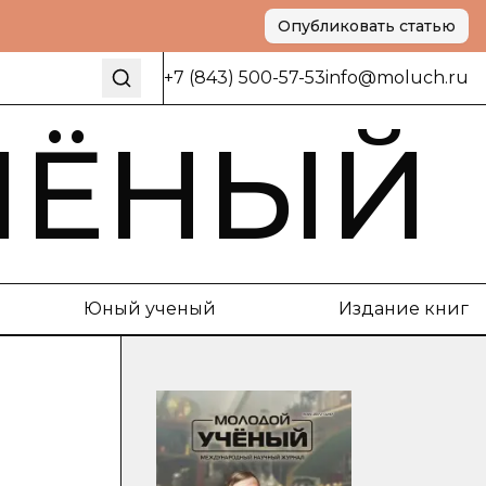
Опубликовать статью
+7 (843) 500-57-53
info@moluch.ru
ЧЁНЫЙ
Юный ученый
Издание книг