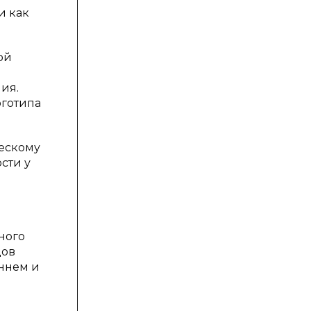
и как
ой
ия.
оготипа
ческому
сти у
ного
дов
еннем и