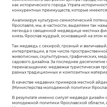
как исторического города. Утрата историчност
конкурентных преимуществ, которые имеются у Я
Анализируя культурно-семиотический потенц
Ярославля, мы, в частности, выделяем так н
легенда о священной медведице местных фин
князь Ярослав мудрый, основавший на этом мес
Так медведь с секирой, грозный и величавый,
интерпретации, в том числе пространственно
живописных, скульптурных, графических, мед
садового дизайна. За последнее десятилетие
перенасыщению: медвежья туристическая тро
разных традиционных и композитных материа
В качестве недавних примеров местной айде
(Министерства молодежной политики Ярослав
В результате именно силуэт медведя дизайн-
молодежной политики Ярославской области, с