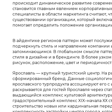
происходит динамическое развитие современ
становится главным явлением корпоративных
специалисты в области маркетинга считают, ч
существовании организации, который включае
помогает определить положение организации в
В айдентике регионов паттерн может послу
подчеркнуть стиль и направление компании 
запоминающимся. В глобальном смысле патте
стиля в дизайне и в брендинге. В более узк
рисунок, расположение, цвет и периодичност
Ярославль — крупный туристский центр. На р
сформированный бренд. Данные социологичес
ярославского турпродукта ассоциируют его с
раскрывается для гостей Ярославля через ста
выдающийся комплекс культовой архитектуры
градостроительный комплекс XIX–начала ХХ 
строительство новых или кардинальная перед
комплексность застройки центра города, ко