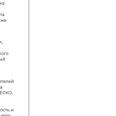
ка
та
кже
и,
кого
мый
ителей
а
НЕСКО,
ость и
лавля