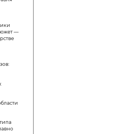
тики
сюжет —
рстве
зов:
х
области
отипа
лавно