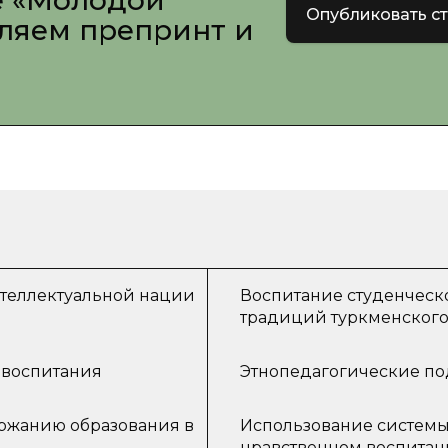
е «Молодой
Опубликовать с
вляем препринт и
теллектуальной нации
Воспитание студенческ
традиций туркменского
 воспитания
Этнопедагогические по
ержанию образования в
Использование системы
нравственном воспитан