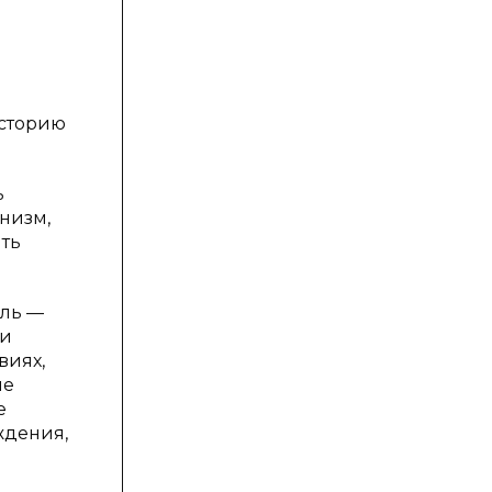
историю
ь
низм,
ять
ель —
ми
виях,
ие
е
ждения,