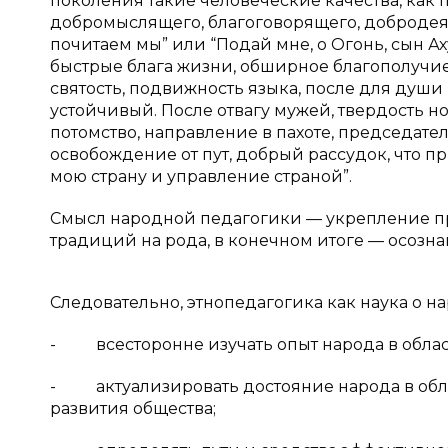
поколения такие человеческие качества, как 
добромыслящего, благоговорящего, добродея
почитаем мы” или “Подай мне, о Огонь, сын А
быстрые блага жизни, обширное благополучие
святость, подвижность языка, после для душ
устойчивый. После отвагу мужей, твердость но
потомство, направление в пахоте, председател
освобождение от пут, добрый рассудок, что п
мою страну и управление страной”.
Смысл народной педагогики — укрепление п
традиций на рода, в конечном итоге — осозн
Следовательно, этнопедагогика как наука о 
- всесторонне изучать опыт народа в облас
- актуализировать достояние народа в обла
развития общества;