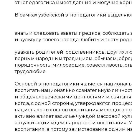
этнопедагогика имеет давние и могучие корн
В рамках узбекской этнопедагогики выделяю
знать и следовать заветы предков; соблюдать
и культуру своего народа; любить и знать род
уважать родителей, родственников, других 
верным народным традициям, обычаям, обряд
порядочность, милосердие, совестливость, отв
трудолюбие.
Основой этнопедагогики является национальн
воспитать национально сознательную личнос
и общечеловеческими ценностями и святынями
когда, с одной стороны, утверждаются проце
национальных основ воспитания молодого по
активно влияет засилье чуждой массовой кул
актуализации идеи народности воспитания. У
воспитания, а потому заимствование одним н