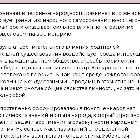
вивает в человеке народность, развивая в то же вр
ствует развитию народного самосознания вообще; о
рактера и оказывает сильное влияние на развитие
ов, словом, на всю историю.
зультат воспитательного влияния родителей
ых дней существования воздействует среда и, преж
м в каждом данном обществе: способы кормления,
бе, речи, навыкам гигиены и др. Эти уроки раннег
человека на всю жизнь. Так как в среде каждого нар
ковы (но между разными народами в этом отношен
ва имеют многие общие свойства личности, но зато 
ду собой.
постепенно сформировалась в понятие «народная
гогических знаний и опыта народа, который произв
ели и задачи воспитания в совокупности народных
чения. На основе массива знаний определенной
поколения возникла этнопедагогика. Узбекская