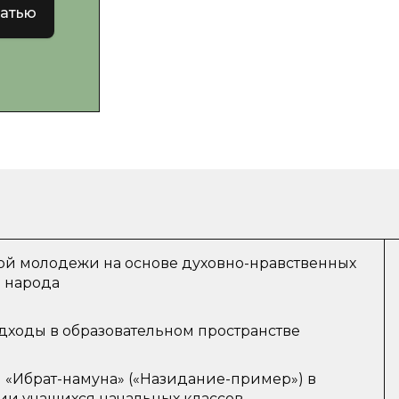
татью
ой молодежи на основе духовно-нравственных
 народа
дходы в образовательном пространстве
 «Ибрат-намуна» («Назидание-пример») в
ии учащихся начальных классов