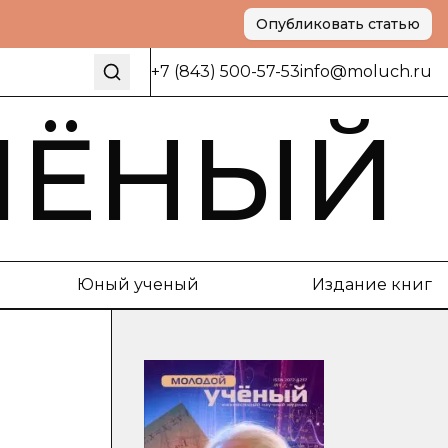
Опубликовать статью
+7 (843) 500-57-53
info@moluch.ru
ЧЁНЫЙ
Юный ученый
Издание книг