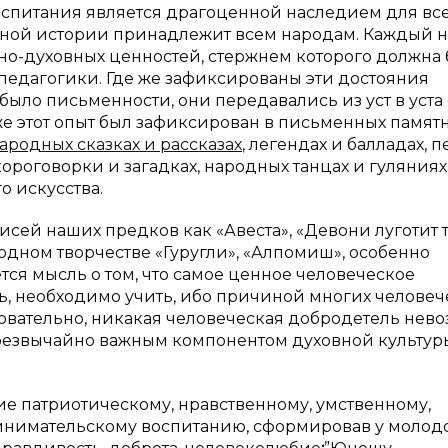
спитания является драгоценной наследием для все
ирной истории принадлежит всем народам. Каждый 
о-духовных ценностей, стержнем которого должна 
педагогики. Где же зафиксированы эти достояния
было письменности, они передавались из уст в уста 
е этот опыт был зафиксирован в письменных памятн
ародных сказках и рассказах
, легендах и балладах, п
ороговорки и загадках, народных танцах и гуляниях,
о искусства.
исей наших предков как «Авеста», «Девони луготит т
родном творчестве «Гуругли», «Алпомиш», особенно
ется мысль о том, что самое ценное человеческое
ть, необходимо учить, ибо причиной многих человеч
довательно, никакая человеческая добродетель нев
резвычайно важным компонентом духовной культур
е патриотическому, нравственному, умственному,
инимательскому воспитанию, сформировав у молод