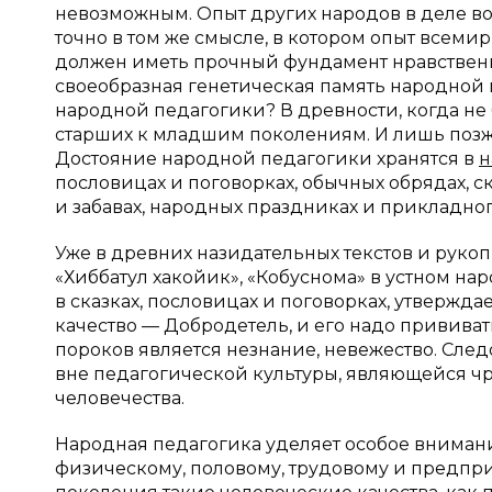
невозможным. Опыт других народов в деле во
точно в том же смысле, в котором опыт всем
должен иметь прочный фундамент нравственн
своеобразная генетическая память народной 
народной педагогики? В древности, когда не 
старших к младшим поколениям. И лишь позж
Достояние народной педагогики хранятся в
н
пословицах и поговорках, обычных обрядах, ск
и забавах, народных праздниках и прикладног
Уже в древних назидательных текстов и рукоп
«Хиббатул хакойик», «Кобуснома» в устном на
в сказках, пословицах и поговорках, утвержда
качество — Добродетель, и его надо привива
пороков является незнание, невежество. Сле
вне педагогической культуры, являющейся ч
человечества.
Народная педагогика уделяет особое внимани
физическому, половому, трудовому и предпр