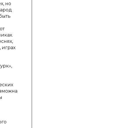
х, но
народ
быть
от
иках.
еснях,
 играх
урк»,
еских
озможна
ы
ого