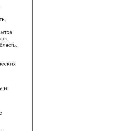
и
ть,
сытое
сть,
бласть,
ческих
чи:
о