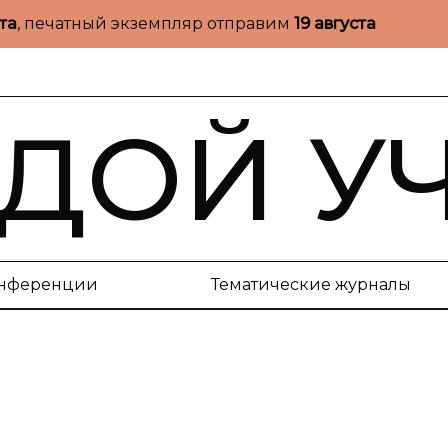
ста
, печатный экземпляр отправим
19 августа
ДОЙ У
нференции
Тематические журналы