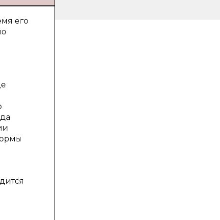
емя его
но
де
о
ода
ии
нормы
одится