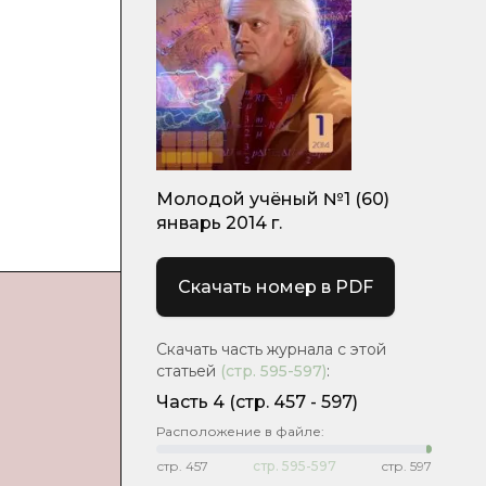
Молодой учёный №1 (60)
январь 2014 г.
Скачать номер в PDF
Скачать часть журнала с этой
статьей
(стр.
595-597
)
:
Часть 4
(cтр. 457 - 597)
Расположение в файле:
стр.
457
стр.
595-597
стр.
597