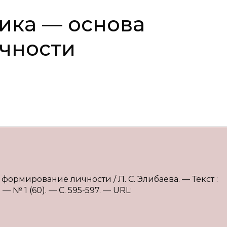
ика — основа
чности
формирование личности / Л. С. Элибаева. — Текст :
 № 1 (60). — С. 595-597. — URL: