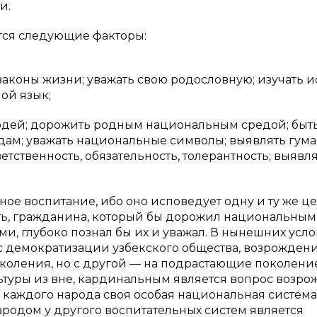
и.
тся следующие факторы:
 законы жизни; уважать свою родословную; изучать 
ной язык;
людей; дорожить родным национальным средой; быт
ам; уважать национальные символы; выявлять гума
етственность, обязательность, толерантность; выявл
ое воспитание, ибо оно исповедует одну и ту же ц
ть, гражданина, который бы дорожил национальны
, глубоко познал бы их и уважал. В нынешних усло
сс демократизации узбекского общества, возрожден
коления, но с другой — на подрастающие поколени
ьтуры из вне, кардинальным является вопрос возро
 каждого народа своя особая национальная система
ародом у другого воспитательных систем является