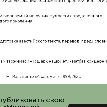
го использования достижений народной педагоги
неисчерпаемый источник мудрости определенного
дого поколения.
одготовка авестийского текста, перевод, предислови
1
кам таржимаси –Т.: Шарқ нашриёти- матбаа концерни
— М.: Изд. центр «Академия», 1999, 263с.
публиковать свою