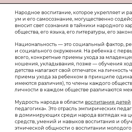
Народное воспитание, которое укрепляет и раз
ум и его самосознание, могущественно содей
вносит свет сознания в тайники народного ха
общества, его языка, его литературы, его закон
Национальность — это социальный фактор, ре
и социального окружения. На ребенка с перв
всего, конкретные приемы ухода за младенце
ношения, укладывания, позже — обучения ходь
детства налагают свой отпечаток на личность 
приемы ухода за ребенком в принципе одина
имеются различия), то члены каждого общест
личности в каждом обществе различаются меж
Мудрость народа в области
воспитания детей
педагогика». Это отрасль эмпирических педа
в доминирующих среди народа взглядах на ц
средств, умений и навыков воспитания и обу
этнической общности о воспитании молодого 