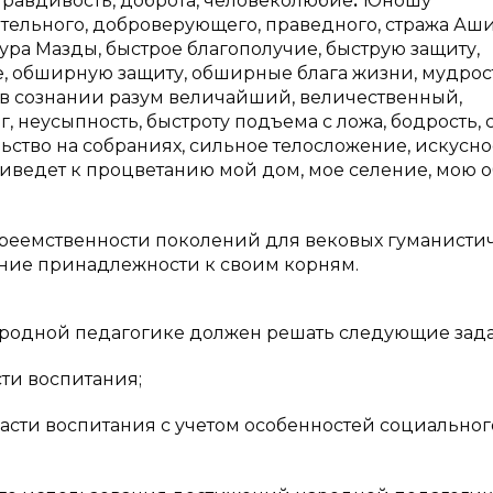
правдивость, доброта, человеколюбие
:
”Юношу
тельного, доброверующего, праведного, стража Аш
хура Мазды, быстрое благополучие, быструю защиту,
, обширную защиту, обширные блага жизни, мудрос
и в сознании разум величайший, величественный,
г, неусыпность, быстроту подъема с ложа, бодрость, 
ьство на собраниях, сильное телосложение, искусно
риведет к процветанию мой дом, мое селение, мою о
реемственности поколений для вековых гуманисти
ание принадлежности к своим корням.
народной педагогике должен решать следующие зада
ти воспитания;
сти воспитания с учетом особенностей социальног