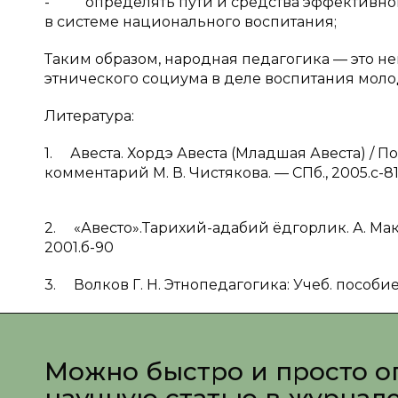
- определять пути и средства эффективно
в системе национального воспитания;
Таким образом, народная педагогика — это 
этнического социума в деле воспитания моло
Литература:
1. Авеста. Хордэ Авеста (Младшая Авеста) / П
комментарий М. В. Чистякова. — СПб., 2005.с-8
2. «Авесто».Тарихий-адабий ёдгорлик. А. Маҳ
2001.б-90
3. Волков Г. Н. Этнопедагогика: Учеб. пособие 
Можно быстро и просто о