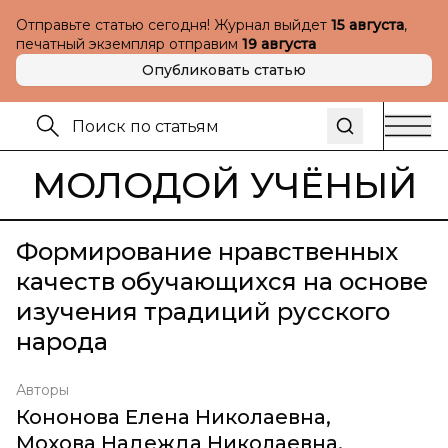
Отправьте статью сегодня! Журнал выйдет
15 августа
,
печатный экземпляр отправим
19 августа
Опубликовать статью
МОЛОДОЙ УЧЁНЫЙ
Формирование нравственных
качеств обучающихся на основе
изучения традиций русского
народа
Авторы
Кононова Елена Николаевна
,
Мохова Надежда Николаевна
,