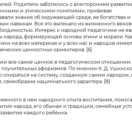
телей. Родители заботились о всестороннем развити
твенными и этическими понятиями, прививая
вали знания об окружающей среде, ее богатствах и
вым навыкам. Все это вытекало из жизненного веков
ходимостью. Интерес к народной педагогике не яв
ры народа, формирующей основы этики и морали. Ка
ки на всех материках и у всех нас и народов имею
еческих ценностных ориентиров. [6]
ии все самое ценное в педагогическом отношении,
 поучительных афоризмов. По мнению К. Д. Ушинско
 опираться на систему, созданную самим народом, 
 своеобразие национального характера. [8]
тражённого в нём народного опыта воспитания, помог
тия народа, его обычаи и традиции, семейные усто
развитие каждого ребёнка.