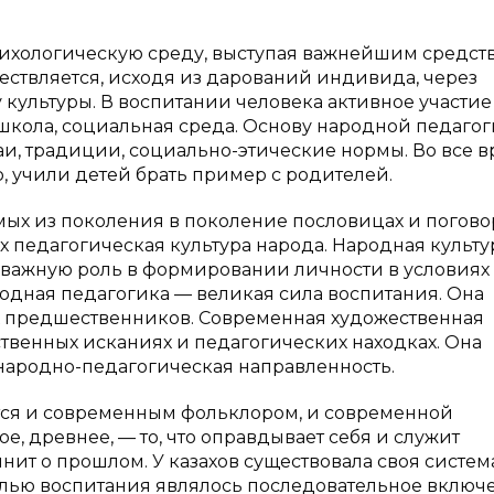
ихологическую среду, выступая важнейшим средст
ествляется, исходя из дарований индивида, через
 культуры. В воспитании человека активное участие
, школа, социальная среда. Основу народной педаго
аи, традиции, социально-этические нормы. Во все в
р, учили детей брать пример с родителей.
ых из поколения в поколение пословицах и погово
их педагогическая культура народа. Народная культур
е важную роль в формировании личности в условиях
родная педагогика — великая сила воспитания. Она
 предшественников. Современная художественная
ственных исканиях и педагогических находках. Она
 народно-педагогическая направленность.
тся и современным фольклором, и современной
ое, древнее, — то, что оправдывает себя и служит
мнит о прошлом. У казахов существовала своя систем
елью воспитания являлось последовательное включ