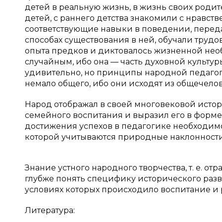
детей в реальную жизнь, в жизнь своих роди
детей, с раннего детства знакомили с нравс
соответствующие навыки в поведении, переда
способах существования в ней, обучали трудо
опыта предков и диктовалось жизненной необ
случайным, ибо она — часть духовной культу
удивительно, но принципы народной педагоги
немало общего, ибо они исходят из общечелов
Народ отображал в своей многовековой истор
семейного воспитания и выразил его в форме
достижения успехов в педагогике необходимо
которой учитываются природные наклонности,
Знание устного народного творчества, т. е. о
глубже понять специфику исторического разви
условиях которых происходило воспитание и 
Литература: