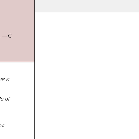
 — С.
ия и
e of
ая