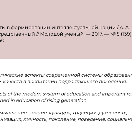
ты в формировании интеллектуальной нации / А. А.
средственный // Молодой ученый. — 2017. — № 5 (139).
40.
огические аспекты современной системы образован
 качеств в воспитании подрастающего поколения.
pects of the modern system of education and important rol
ned in education of rising generation.
мышление, знание, культура, традиции, духовность,
рнизация, личность, поколение, поведение, социальн