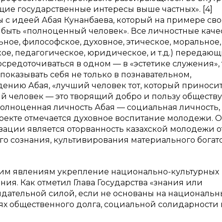
щие государственные интересы выше частных». [4]
 с идеей Абая Кунанбаева, который на примере св
 быть «полноценный человек». Все личностные каче
ьное, философское, духовное, этическое, моральное,
ое, педагогическое, юридическое, и т.д.) передающ
едоточиваться в одном — в «эстетике служения», т.
показывать себя не только в познавательном,
идению Абая, «лучший человек тот, который приноси
 человек — это творящий добро и пользу обществу,
Полноценная личность Абая — социальная личность,
проекте отмечается духовное воспитание молодежи.
зации является оторванность казахской молодежи о
о сознания, культивирования материального богатс
тим явлениям укрепление национально-культурных
ия. Как отметил Глава Государства «знания или
идательной силой, если не основаны на национальн
иях общественного долга, социальной солидарности 