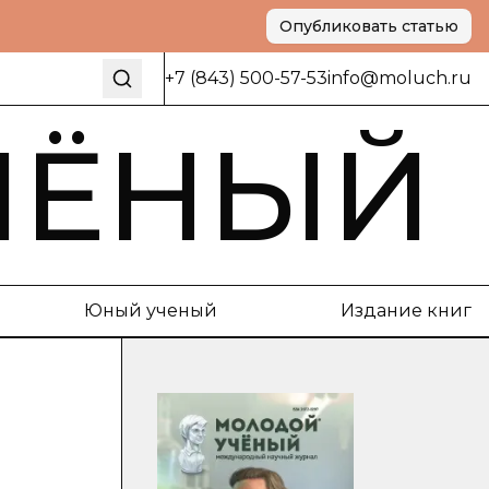
Опубликовать статью
+7 (843) 500-57-53
info@moluch.ru
ЧЁНЫЙ
Юный ученый
Издание книг