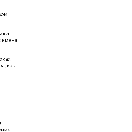
вом
гики
ремена,
рках,
а, как
а
ение