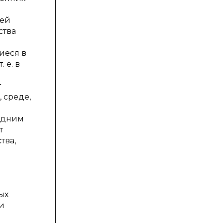
оей
ства
иеся в
 е. в
т
 среде,
 Одним
т
тва,
ых
и