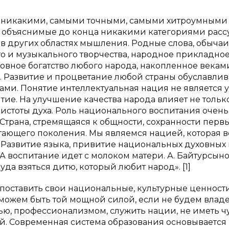
е никакими, самыми точными, самыми хитроумными
е объяснимые до конца никакими категориями расс
 в других областях мышления. Родные слова, обычаи
о и музыкального творчества, народное прикладно
ховное богатство любого народа, накопленное векам
. Развитие и процветание любой страны обуславлив
ми. Понятие интеллектуальная нация не является 
ытие. На улучшение качества народа влияет не тольк
чистоты духа. Роль национального воспитания очень
Страна, стремящаяся к общности, сохранности перв
ающего поколения. Мы являемся нацией, которая в
Развитие языка, привитие национальных духовных 
А воспитание идет с молоком матери. А. Байтурсын
уда взяться дитю, который любит народ». [1]
поставить свои национальные, культурные ценности
 сможем быть той мощной силой, если не будем влад
ю, профессионализмом, служить нации, не иметь ч
й. Современная система образования основывается