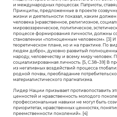
и международных процессах. Патриоты, ставя
Принципы, предложенные в проекте созвучны
жизни и деятельности показал, каким должен
человека (нравственное, религиозное, социал
мировоззренческое, политическое, эстетическ
процессе формирования личности, должны соср
становлении «полноценным человеком». [3] И 
теоретическом плане, но и на практике. По в
людям добро», духовно развитый полноценный
народу, человечеству и всему миру человек. 
социализированная личность. [5, С.38–39] В 
из негативных воздействий процесса глобали
родной почвы, преобладание потребительског
материалистического прагматизма.
Лидер Нации призывает противопоставить э
ценностей и нравственность молодого поколен
профессиональные навыки не могут быть соз
приоритетах, нравственных ценностях, понят
преемственности поколений». [4]