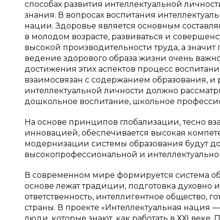
способах развития интеллектуальной личност
знания. В вопросах воспитания интеллектуал
нации. Здоровье является основным составл
в молодом возрасте, развиваться и совершенс
высокой производительности труда, а значит 
ведение здорового образа жизни очень важн
достижения этих аспектов процесс воспитани
взаимосвязан с содержанием образования, и
интеллектуальной личности должно рассматри
дошкольное воспитание, школьное профессион
На основе принципов глобализации, тесно вз
инновацией, обеспечивается высокая компет
модернизации системы образования будут до
высокопрофессиональной и интеллектуально
В современном мире формируется система об
основе лежат традиции, подготовка духовно 
ответственность, интеллигентное общество, г
страны. В проекте «Интеллектуальная нация —
люди, которые знают, как работать в ХХІ век