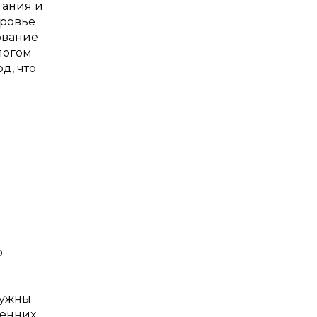
тания и
оровье
ование
логом
д, что
о
нужны
ренних