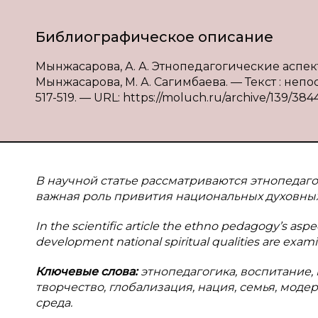
Библиографическое описание
Мынжасарова, А. А. Этнопедагогические аспек
Мынжасарова, М. А. Сагимбаева. — Текст : непо
517-519. — URL: https://moluch.ru/archive/139/384
В научной статье рассматриваются этнопедаг
важная роль привития национальных духовных
In the scientific article the ethno pedagogy’s as
development national spiritual qualities are exami
Ключевые слова:
этнопедагогика, воспитание, 
творчество, глобализация, нация, семья, моде
среда.