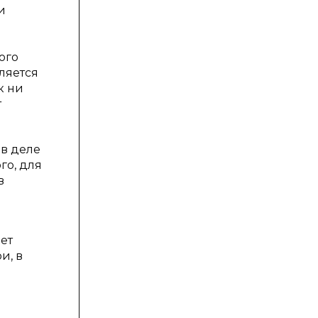
и
ого
ляется
к ни
т
 в деле
го, для
в
ает
и, в