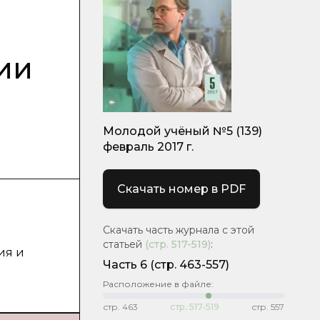
ии
Молодой учёный №5 (139)
февраль 2017 г.
Скачать номер в PDF
Скачать часть журнала с этой
статьей
(стр.
517-519
)
:
ия и
Часть 6
(cтр. 463-557)
Расположение в файле:
стр.
463
стр.
517-519
стр.
557