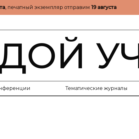
ста
, печатный экземпляр отправим
19 августа
ДОЙ У
нференции
Тематические журналы