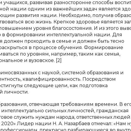
и учащихся, развивая разносторонне способы воспи
ьной нации одним из важнейших задач является зд
яющим развития нации. Необходимо, получив образ
твоваться всю жизнь. Крепкое здоровье является за
повышением уровня благосостояния. И из этого выво
о в формировании интеллектуальной нации. Для
я должен проходить в семье и должен быть тесно
 раскрыться в процессе обучения. Формирование
ваться по уровням, например, таким как семья,
альное и вузовское. [2]
аимосвязанных с наукой, системой образования и
ентность, квалифицированность. Посредством
стигнуты следующие цели, как подготовка
й личности.
разования, отвечающая требованиям времени. В ег
и интеллектуально сильных личностей, гражданская
отовое служить нуждам народа, ответственных людей
 2020» Лидер нации Н. А. Назарбаев отмечал: «Нам 
е. Профессионалы, прекрасно разбирающиеся во внут