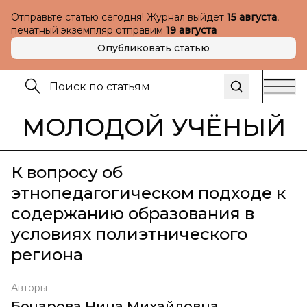
Отправьте статью сегодня! Журнал выйдет
15 августа
,
печатный экземпляр отправим
19 августа
Опубликовать статью
МОЛОДОЙ УЧЁНЫЙ
К вопросу об
этнопедагогическом подходе к
содержанию образования в
условиях полиэтнического
региона
Авторы
Бочарова Нина Михайловна
,