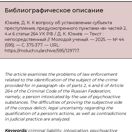
Библиографическое описание
Юхнёв, Д. К. К вопросу об установлении субъекта
преступления, предусмотренного пунктами «в» частей 2,
4 и 6 статьи 264 УК РФ / Д. К. Юхнёв. — Текст :
непосредственный // Молодой ученый. — 2025. — № 44
(595). — С. 375-377. — URL:
https://moluch.ru/archive/595/129717.
The article examines the problems of law enforcement
related to the identification of the subject of the crime
provided for in paragraph «b» of parts 2, 4 and 6 of Article
264 of the Criminal Code of the Russian Federation,
namely, a person intoxicated by the use of psychoactive
substances. The difficulties of proving the subjective side
of the corpus delicti, legal uncertainty regarding the
qualification of a person's actions, as well as contradictions
in judicial practice are analyzed.
Keywords:
criminal liability, intoxication, psychoactive