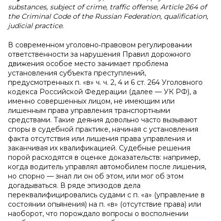
substances, subject of crime, traffic offense, Article 264 of
the Criminal Code of the Russian Federation, qualification,
judicial practice.
В современном уголовно‑правовом регулировании
ответственности за нарушения Правил дорожного
движения особое место занимает проблема
установления субъекта преступлений,
предусмотренных п. «в» ч. ч. 2, 4 и 6 ст. 264 Уголовного
кодекса Российской Федерации (далее — УК РФ), а
именно совершенных лицом, не имеющим или
лишенным права управления транспортными
средствами. Такие деяния довольно часто вызывают
споры в судебной практике, начиная с установления
факта отсутствия или лишения права управления и
заканчивая их квалификацией. Судебные решения
порой расходятся в оценке доказательств: например,
когда водитель управлял автомобилем после лишения,
но спорно — знал ли он об этом, или мог об этом
догадываться. В ряде эпизодов дела
переквалифицировались судами с п. «а» (управление в
состоянии опьянения) на п. «в» (отсутствие права) или
наоборот, что порождало вопросы о восполнении