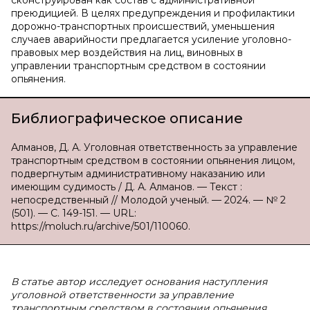
сконструирован как состав с административной
преюдицией. В целях предупреждения и профилактики
дорожно-транспортных происшествий, уменьшения
случаев аварийности предлагается усиление уголовно-
правовых мер воздействия на лиц, виновных в
управлении транспортным средством в состоянии
опьянения.
Библиографическое описание
Алманов, Д. А. Уголовная ответственность за управление
транспортным средством в состоянии опьянения лицом,
подвергнутым административному наказанию или
имеющим судимость / Д. А. Алманов. — Текст :
непосредственный // Молодой ученый. — 2024. — № 2
(501). — С. 149-151. — URL:
https://moluch.ru/archive/501/110060.
В статье автор исследует основания наступления
уголовной ответственности за управление
транспортным средством в состоянии опьянения,