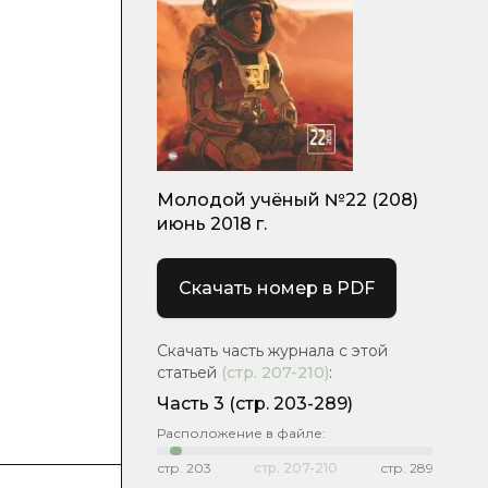
Молодой учёный №22 (208)
июнь 2018 г.
Скачать номер в PDF
Скачать часть журнала с этой
статьей
(стр.
207-210
)
:
Часть 3
(стр. 203-289)
Расположение в файле:
стр.
203
стр.
207-210
стр.
289