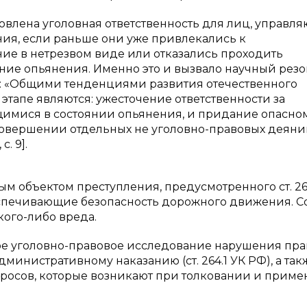
новлена уголовная ответственность для лиц, управл
ия, если раньше они уже привлекались к
ие в нетрезвом виде или отказались проходить
ие опьянения. Именно это и вызвало научный резо
м: «Общими тенденциями развития отечественного
этапе являются: ужесточение ответственности за
имися в состоянии опьянения, и придание опасно
совершении отдельных не уголовно-правовых деян
. 9].
м объектом преступления, предусмотренного ст. 26
спечивающие безопасность дорожного движения. С
кого-либо вреда.
ое уголовно-правовое исследование нарушения пр
инистративному наказанию (ст. 264.1 УК РФ), а так
росов, которые возникают при толковании и прим