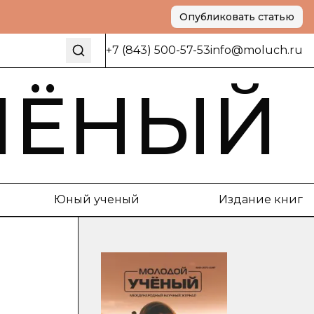
Опубликовать статью
+7 (843) 500-57-53
info@moluch.ru
ЧЁНЫЙ
Юный ученый
Издание книг