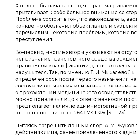
Хотелось бы начать с того, что рассматривае
притягивает к себе большое внимание со сто
Проблема состоит в том, что законодатель, вв
конкретно обозначил объективные и субъекти
перечислим некоторые проблемы, которые в
преступления.
Во-первых, многие авторы указывают на отсутс
непризнание транспортного средства орудием 
правильной квалификации данного преступл
нарушителя. Так, по мнению Т. И. Михалевой и 
определен срок после первого назначения на
состоянии опьянения или за невыполнение з
о прохождении медицинского освидетельствов
можно привлечь лицо к ответственности по ст
предполагает наличие административной пр
ответственности по ст. 264.1 УК РФ» [3, с. 24].
Пытаясь разрешить данный спор, А. М. Жуков 
действиях лица, ранее привлеченного к админис