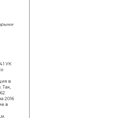
торыми
.1 УК
со
ция в
 Так,
162
а 2016
ие в
ды.