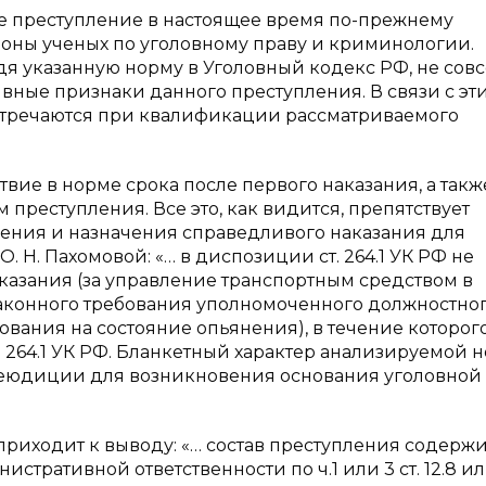
мое преступление в настоящее время по-прежнему
роны ученых по уголовному праву и криминологии.
одя указанную норму в Уголовный кодекс РФ, не сов
вные признаки данного преступления. В связи с эт
стречаются при квалификации рассматриваемого
твие в норме срока после первого наказания, а такж
преступления. Все это, как видится, препятствует
ения и назначения справедливого наказания для
О. Н. Пахомовой: «… в диспозиции ст. 264.1 УК РФ не
казания (за управление транспортным средством в
аконного требования уполномоченного должностно
ания на состояние опьянения), в течение которог
. 264.1 УК РФ. Бланкетный характер анализируемой 
еюдиции для возникновения основания уголовной
приходит к выводу: «… состав преступления содержи
тративной ответственности по ч.1 или 3 ст. 12.8 или