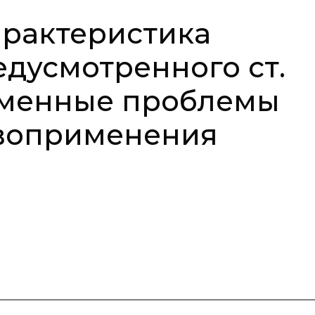
арактеристика
едусмотренного ст.
ременные проблемы
авоприменения