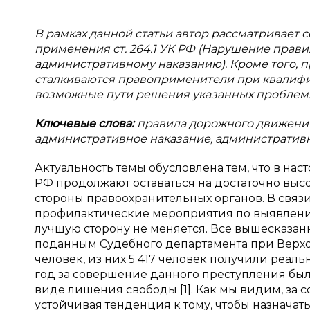
В рамках данной статьи автор рассматривает
применения ст. 264.1 УК РФ (Нарушение прав
административному наказанию). Кроме того, 
сталкиваются правоприменители при квалифи
возможные пути решения указанных проблем
Ключевые слова:
правила дорожного движения,
административное наказание, административн
Актуальность темы обусловлена тем, что в нас
РФ продолжают оставаться на достаточно высо
стороны правоохранительных органов. В связи
профилактические мероприятия по выявлению 
лучшую сторону не меняется. Все вышесказанн
поданным Судебного департамента при Верхов
человек, из них 5 417 человек получили реал
год за совершение данного преступления было
виде лишения свободы [1]. Как мы видим, за
устойчивая тенденция к тому, чтобы назначат