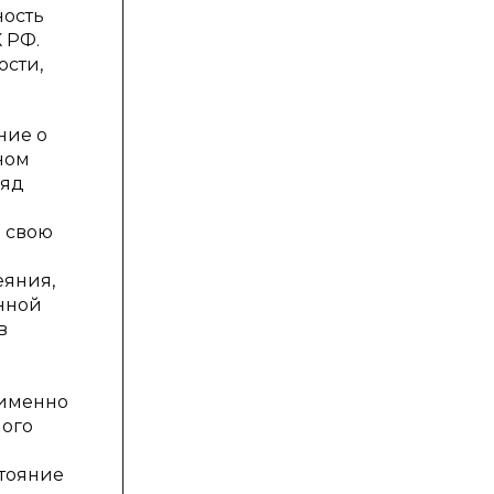
ность
 РФ.
ости,
ние о
ном
ряд
я свою
еяния,
нной
в
 именно
ного
стояние