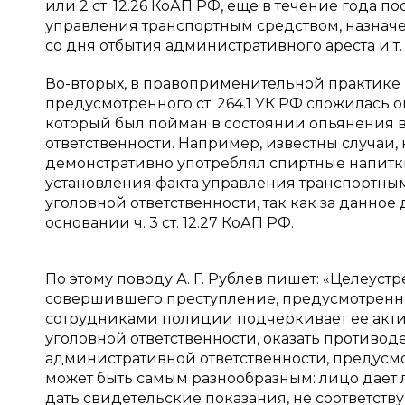
или 2 ст. 12.26 КоАП РФ, еще в течение года 
управления транспортным средством, назначе
со дня отбытия административного ареста и т. д».
Во-вторых, в правоприменительной практике
предусмотренного ст. 264.1 УК РФ сложилась 
который был пойман в состоянии опьянения вт
ответственности. Например, известны случаи, 
демонстративно употреблял спиртные напитк
установления факта управления транспортным
уголовной ответственности, так как за данное
основании ч. 3 ст. 12.27 КоАП РФ.
По этому поводу А. Г. Рублев пишет: «Целеус
совершившего преступление, предусмотренное 
сотрудниками полиции подчеркивает ее акти
уголовной ответственности, оказать противо
административной ответственности, предусмот
может быть самым разнообразным: лицо дает л
дать свидетельские показания, не соответств