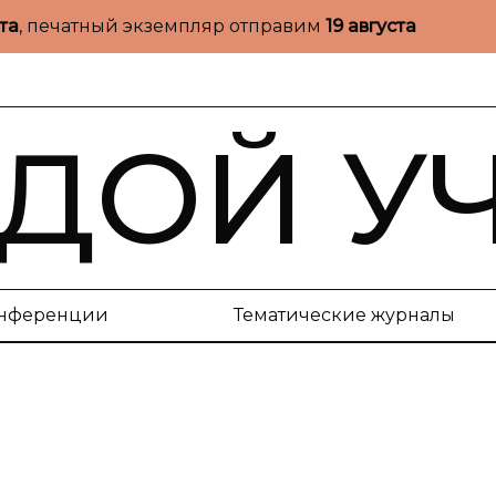
ста
, печатный экземпляр отправим
19 августа
ДОЙ У
нференции
Тематические журналы