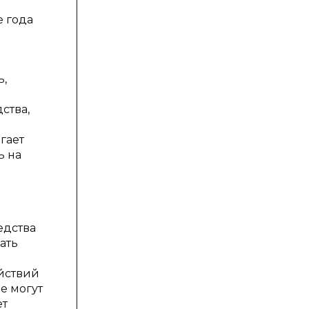
е года
ь,
ства,
ь
гает
ь на
едства
ать
ействий
е могут
ет