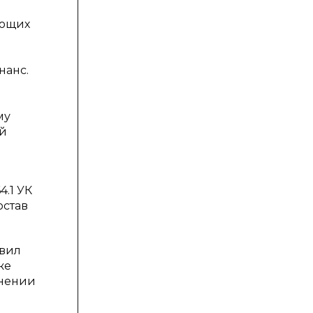
яющих
нанс.
му
ий
4.1 УК
остав
авил
же
енении