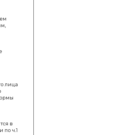
сем
им,
е
го лица
о
нормы
тся в
 по ч.1