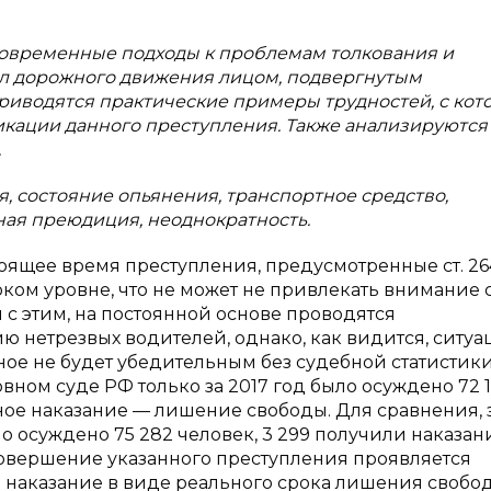
 современные подходы к проблемам толкования и
ил дорожного движения лицом, подвергнутым
приводятся практические примеры трудностей, с ко
кации данного преступления. Также анализируются
.
 состояние опьянения, транспортное средство,
ая преюдиция, неоднократность.
тоящее время преступления, предусмотренные ст. 264
ком уровне, что не может не привлекать внимание 
 с этим, на постоянной основе проводятся
нетрезвых водителей, однако, как видится, ситуа
ое не будет убедительным без судебной статистики.
ном суде РФ только за 2017 год было осуждено 72 
ьное наказание — лишение свободы. Для сравнения, з
 осуждено 75 282 человек, 3 299 получили наказан
 совершение указанного преступления проявляется
ь наказание в виде реального срока лишения свобо