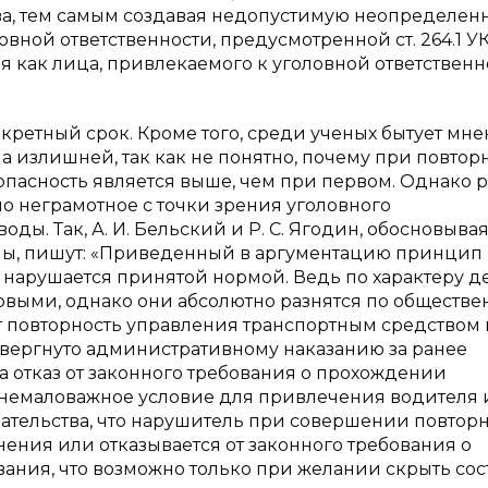
тва, тем самым создавая недопустимую неопределен
ной ответственности, предусмотренной ст. 264.1 УК
 как лица, привлекаемого к уголовной ответственн
кретный срок. Кроме того, среди ученых бытует мне
а излишней, так как не понятно, почему при повтор
асность является выше, чем при первом. Однако 
но неграмотное с точки зрения уголовного
оды. Так, А. И. Бельский и Р. С. Ягодин, обосновыва
мы, пишут: «Приведенный в аргументацию принцип
 нарушается принятой нормой. Ведь по характеру д
выми, однако они абсолютно разнятся по обществе
яет повторность управления транспортным средством 
двергнуто административному наказанию за ранее
 отказ от законного требования о прохождении
 немаловажное условие для привлечения водителя
зательства, что нарушитель при совершении повтор
ения или отказывается от законного требования о
ния, что возможно только при желании скрыть со