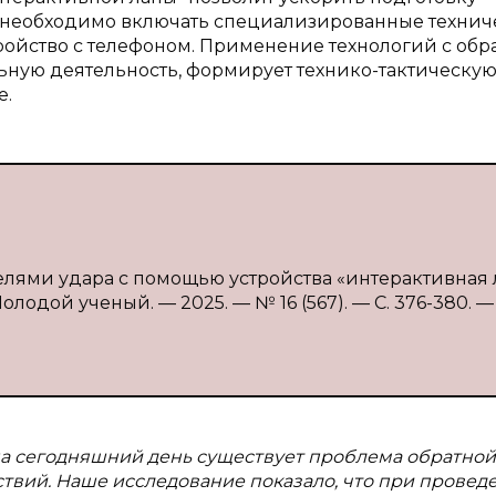
с необходимо включать специализированные технич
ойство с телефоном. Применение технологий с обр
ьную деятельность, формирует технико-тактическу
е.
елями удара с помощью устройства «интерактивная л
Молодой ученый. — 2025. — № 16 (567). — С. 376-380. —
 на сегодняшний день существует проблема обратной
твий. Наше исследование показало, что при провед