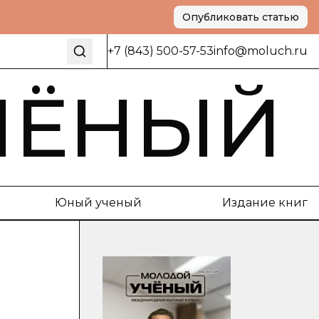
Опубликовать статью
+7 (843) 500-57-53
info@moluch.ru
ЧЁНЫЙ
Юный ученый
Издание книг