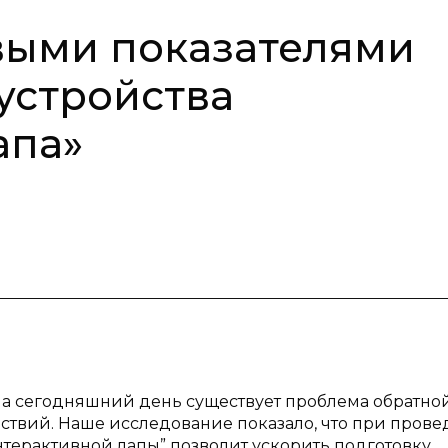
выми показателями
устройства
апа»
 на сегодняшний день существует проблема обратно
ствий. Наше исследование показало, что при пров
терактивной лапы” позволит ускорить подготовку