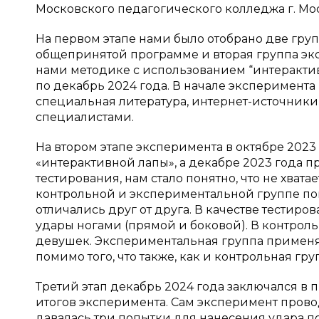
Московского педагогического колледжа г. Мо
На первом этапе нами было отобрано две груп
общепринятой программе и вторая группа экс
нами методике с использованием “интерактив
по декабрь 2024 года. В начале эксперимента
специальная литература, интернет-источник
специалистами.
На втором этапе эксперимента в октябре 202
«интерактивной лапы», а декабре 2023 года 
тестирования, нам стало понятно, что не хват
контрольной и экспериментальной группе пок
отличались друг от друга. В качестве тестир
удары ногами (прямой и боковой). В контрол
девушек. Экспериментальная группа применя
помимо того, что также, как и контрольная гр
Третий этап декабрь 2024 года заключался в
итогов эксперимента. Сам эксперимент про
давалась три попытки для нанесения удара п