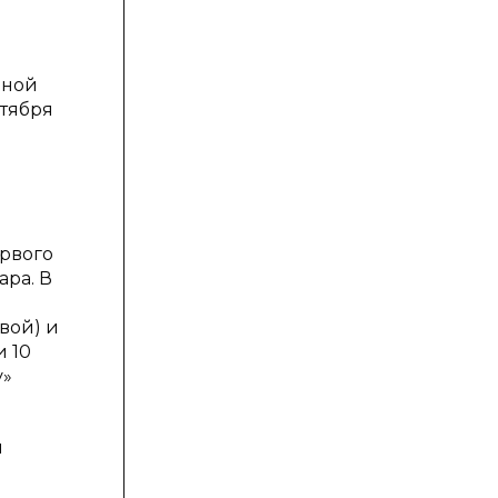
нной
нтября
ервого
ара. В
вой) и
 10
у»
и