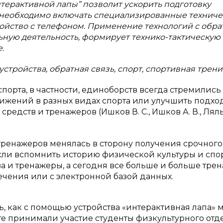
терактивной лапы” позволит ускорить подготовку
с необходимо включать специализированные техниче
ойство с телефоном. Применение технологий с обра
ьную деятельность, формирует технико-тактическую
.
стройства, обратная связь, спорт, спортивная трени
порта, в частности, единоборств всегда стремились
ижений в разных видах спорта или улучшить подхо
едств и тренажеров (Ишков В. С., Ишков А. В., Ляль
тренажеров менялась в сторону получения срочного
сли вспомнить историю физической культуры и спорт
 и тренажеры, а сегодня все больше и больше тре
чения или с электронной базой данных.
, как с помощью устройства «интерактивная лапа» 
те принимали участие студенты физкультурного от