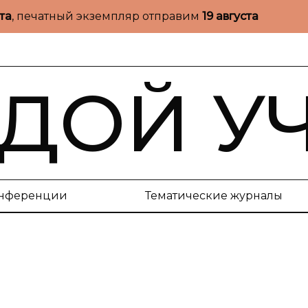
ста
, печатный экземпляр отправим
19 августа
ДОЙ У
нференции
Тематические журналы