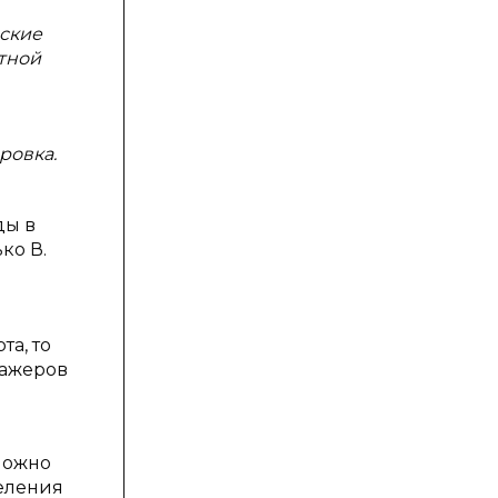
ские
тной
ровка.
ды в
ко В.
а, то
нажеров
можно
деления