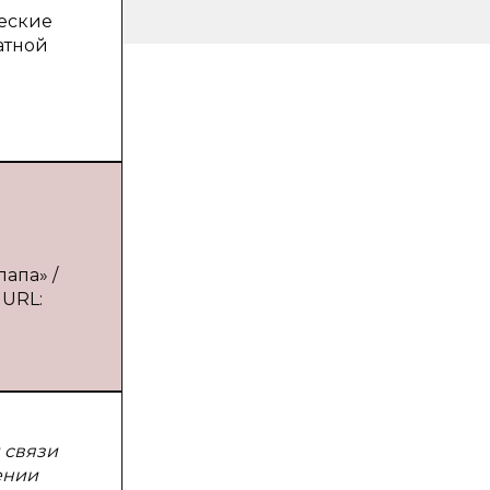
еские
атной
ю
апа» /
 URL:
 связи
ении