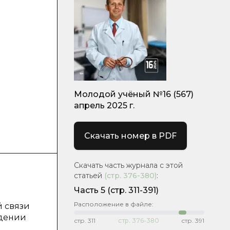
Молодой учёный №16 (567)
апрель 2025 г.
Скачать номер в PDF
Скачать часть журнала с этой
статьей
(стр.
376-380
)
:
Часть 5
(стр. 311-391)
Расположение в файле:
й связи
едении
стр.
311
стр.
376-380
стр.
391