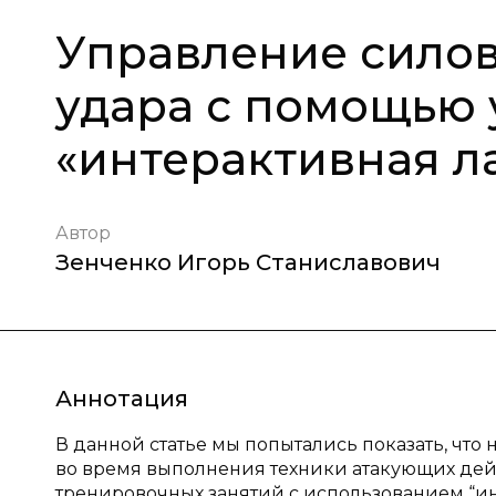
Управление сило
удара с помощью 
«интерактивная л
Автор
Зенченко Игорь Станиславович
Аннотация
В данной статье мы попытались показать, что
во время выполнения техники атакующих дей
тренировочных занятий с использованием “ин