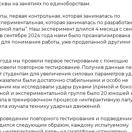
сквы на занятиях по единоборствам.
пы, первая контрольная, которая занималась по
периментальная, которая занималась по разработа
ной лапы”. Наш эксперимент длился 4 месяца с се
 в сентябре 2024 года нами было проанализирована
и для понимания работы, уже проделанной другими
3 года мы провели первое тестирование с помощью
провели повторное тестирование. Получив данные п
ает студентам для увеличения силовых параметров уд
азатели были достаточно стабильными и особо не
ования мы исследовали удары руками (прямой и боко
ьной и экспериментальной группе было 20 юношей и
ла в тренировочном процессе «интерактивную лап
уппа изучала технику ударных движений.
 проведении повторного тестирования и подведени
водился следующим образом, каждому испытуемому
о «интерактивной лапе» на смартфоне установлено