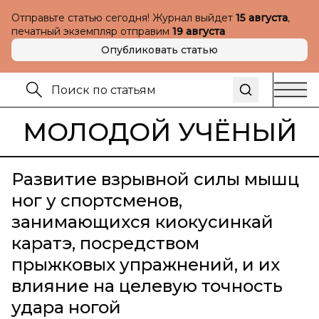
Отправьте статью сегодня! Журнал выйдет
15 августа
,
печатный экземпляр отправим
19 августа
Опубликовать статью
МОЛОДОЙ УЧЁНЫЙ
Развитие взрывной силы мышц
ног у спортсменов,
занимающихся киокусинкай
каратэ, посредством
прыжковых упражнений, и их
влияние на целевую точность
удара ногой